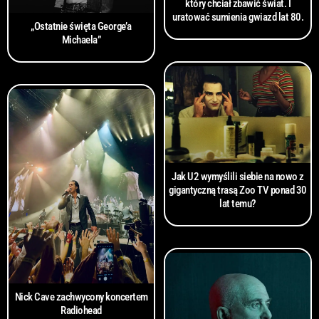
który chciał zbawić świat. I
uratować sumienia gwiazd lat 80.
„Ostatnie święta George’a
Michaela”
Jak U2 wymyślili siebie na nowo z
gigantyczną trasą Zoo TV ponad 30
lat temu?
Nick Cave zachwycony koncertem
Radiohead