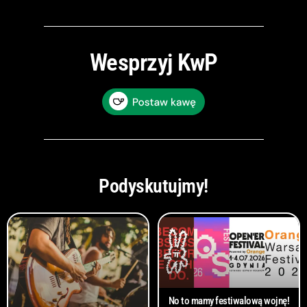
Wesprzyj KwP
Podyskutujmy!
No to mamy festiwalową wojnę!