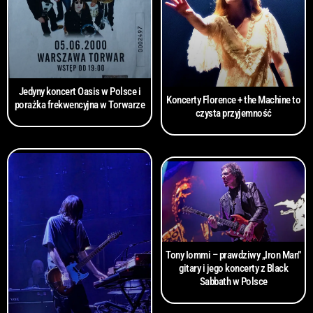
Jedyny koncert Oasis w Polsce i
Koncerty Florence + the Machine to
porażka frekwencyjna w Torwarze
czysta przyjemność
Tony Iommi – prawdziwy „Iron Man”
gitary i jego koncerty z Black
Sabbath w Polsce