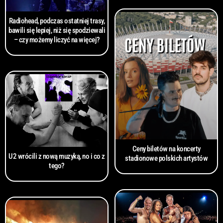
Radiohead, podczas ostatniej trasy,
bawili się lepiej, niż się spodziewali
– czy możemy liczyć na więcej?
Ceny biletów na koncerty
U2 wrócili z nową muzyką, no i co z
stadionowe polskich artystów
tego?