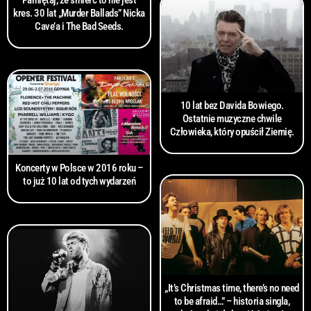
Pamiętaj, że śmierć to nie jest
kres. 30 lat „Murder Ballads” Nicka
Cave’a i The Bad Seeds.
10 lat bez Davida Bowiego.
Ostatnie muzyczne chwile
Człowieka, który opuścił Ziemię.
Koncerty w Polsce w 2016 roku –
to już 10 lat od tych wydarzeń
„It’s Christmas time, there’s no need
to be afraid…” – historia singla,