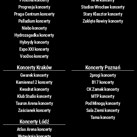
Proxima koncerty
NFM koncerty
Progresja koncerty
Stadion Wrocław koncerty
Praga Centrum koncerty
Stary Klasztor koncerty
Palladium koncerty
Zaklęte Rewiry koncerty
Niebo koncerty
Hydrozagadka koncerty
Hybrydy koncerty
Expo XXI koncerty
VooDoo koncerty
Koncerty Kraków
Koncerty Poznań
Gwarek koncerty
2progi koncerty
Kamienna12 koncerty
B17 koncerty
Kwadrat koncerty
CK Zamek koncerty
Klub Studio koncerty
MTP koncerty
Tauron Arena koncerty
Pod Minogą koncerty
Zaścianek koncerty
Sala Ziemi koncerty
Tama koncerty
Koncerty Łódź
Atlas Arena koncerty
Wytwórnia koncerty