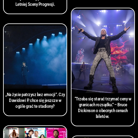
Letniej Sceny Progresji.
„Na życie patrzysz bez emocji”. Czy
“Trzeba się starać trzymać ceny w
Dawidowi P. chce się jeszcze w
granicach rozsądku.” – Bruce
ogóle grać te stadiony?
Dickinson o obecnych cenach
biletów.