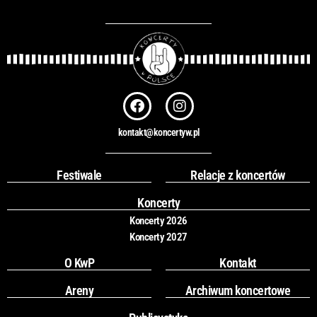
a
j
F
I
a
n
c
s
kontakt@koncertyw.pl
e
t
b
a
o
g
Festiwale
Relacje z koncertów
o
r
k
a
Koncerty
m
Koncerty 2026
Koncerty 2027
O KwP
Kontakt
Areny
Archiwum koncertowe