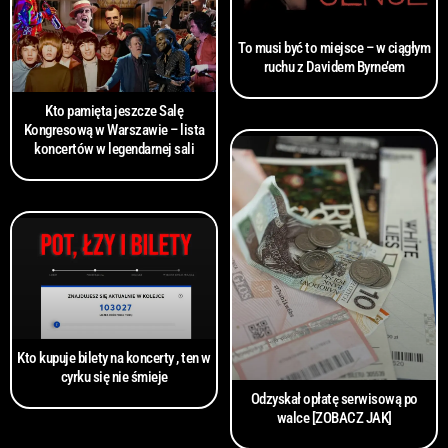
To musi być to miejsce – w ciągłym
ruchu z Davidem Byrne’em
Kto pamięta jeszcze Salę
Kongresową w Warszawie – lista
koncertów w legendarnej sali
Kto kupuje bilety na koncerty , ten w
cyrku się nie śmieje
Odzyskał opłatę serwisową po
walce [ZOBACZ JAK]