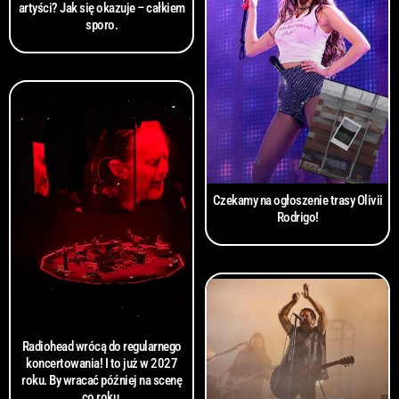
artyści? Jak się okazuje – całkiem
sporo.
Czekamy na ogłoszenie trasy Olivii
Rodrigo!
Radiohead wrócą do regularnego
koncertowania! I to już w 2027
roku. By wracać później na scenę
co roku.