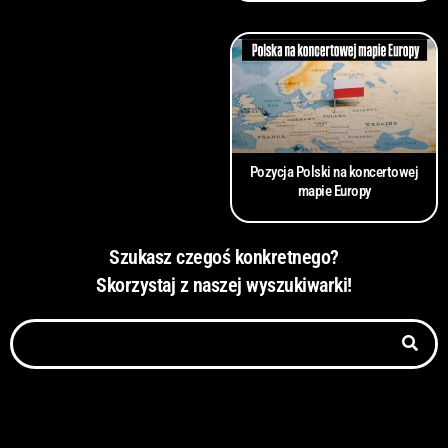
Pozycja Polski na koncertowej
mapie Europy
Szukasz czegoś konkretnego?
Skorzystaj z naszej wyszukiwarki!
S
z
u
k