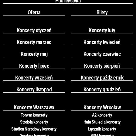
Publicystyka
Oferta
Bilety
Koncerty styczeń
Koncerty luty
Koncerty marzec
Koncerty kwiecień
Koncerty maj
Koncerty czerwiec
Koncerty lipiec
Koncerty sierpień
Koncerty wrzesień
Koncerty październik
Koncerty listopad
Koncerty grudzień
Koncerty Warszawa
Koncerty Wrocław
Torwar koncerty
A2 koncerty
Stodoła koncerty
Hala Stulecia koncerty
Stadion Narodowy koncerty
Łącznik koncerty