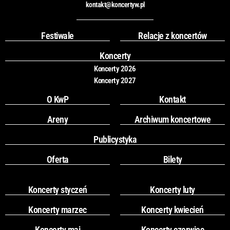
c
s
kontakt@koncertyw.pl
e
t
b
a
o
g
Festiwale
Relacje z koncertów
o
r
k
a
Koncerty
m
Koncerty 2026
Koncerty 2027
O KwP
Kontakt
Areny
Archiwum koncertowe
Publicystyka
Oferta
Bilety
Koncerty styczeń
Koncerty luty
Koncerty marzec
Koncerty kwiecień
Koncerty maj
Koncerty czerwiec