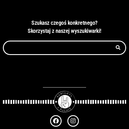
Szukasz czegoś konkretnego?
Skorzystaj z naszej wyszukiwarki!
Szukaj
F
I
a
n