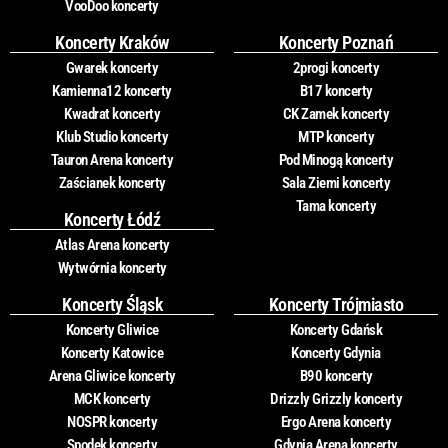
VooDoo koncerty
Koncerty Kraków
Koncerty Poznań
Gwarek koncerty
2progi koncerty
Kamienna12 koncerty
B17 koncerty
Kwadrat koncerty
CK Zamek koncerty
Klub Studio koncerty
MTP koncerty
Tauron Arena koncerty
Pod Minogą koncerty
Zaścianek koncerty
Sala Ziemi koncerty
Tama koncerty
Koncerty Łódź
Atlas Arena koncerty
Wytwórnia koncerty
Koncerty Śląsk
Koncerty Trójmiasto
Koncerty Gliwice
Koncerty Gdańsk
Koncerty Katowice
Koncerty Gdynia
Arena Gliwice koncerty
B90 koncerty
MCK koncerty
Drizzly Grizzly koncerty
NOSPR koncerty
Ergo Arena koncerty
Spodek koncerty
Gdynia Arena koncerty