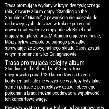
Trasa promująca wydany w lutym dwutysięcznego
roku, czwarty album grupy “Standing on the
Shoulder of Giants”, z pewnością nie należała do
najłatwiejszych. Jeszcze w trakcie pracy nad
nowym materiałem z grupy odeszli Bonehead
grający na gitarze oraz McGuigan grający na basie,
którzy byli w zespole od samego początku,
sprawiając, że z oryginalnego składu
Oasis
zostali
w tym momencie tylko Gallagherowie.
Trasa promująca kolejny album
Standing on the Shoulder of Giants Tour
obejmowało ponad 130 koncertów na trzech
kontynentach, ale nie wszystkie występy były takie
same i patrząc z perspektywy czasu i obecnego
pojednania braci, można poddawać w wątpliwość
ich koncertową wagę.
Pierwszy występ grupy w Polsce był zaplanowany w