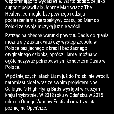
wspominając to wydarzenie. Warto dodać, że jako
support pojawił się Johnny Marr wraz z The
Healers, co mogło być pewnego rodzaju
pocieszeniem z perspektywy czasu, bo Marr do
Polski ze swoją muzyką już nie wrócił.
Patrząc na obecne warunki powrotu Oasis do grania
można się zastanawiać czy występ zespołu w
Polsce bez jednego z braci i bez żadnego
oryginalnego członka, oprócz Liama, można w
ogóle nazywać pełnoprawnym koncertem Oasis w
Polsce.
W późniejszych latach Liam już do Polski nie wrócił,
natomiast Noel wraz ze swoim projektem Noel
Gallagher’s High Flying Birds wystąpił w naszym
kraju trzykrotnie. W 2012 roku w Gdańsku, w 2015
roku na Orange Warsaw Festival oraz trzy lata
później na Open’erze.