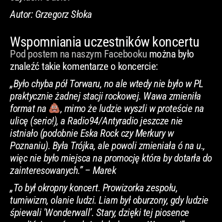
Autor: Grzegorz Słoka
Wspomniania uczestników koncertu
Pod postem na naszym Facebooku
można było
znaleźć takie komentarze o koncercie:
„Było chyba pół Torwaru, no ale wtedy nie było w PL
praktycznie żadnej stacji rockowej. Wawa zmieniła
format na
, mimo że ludzie wyszli w proteście na
ulicę (serio!), a Radio94/Antyradio jeszcze nie
istniało (podobnie Eska Rock czy Merkury w
Poznaniu). Była Trójka, ale powoli zmieniała ó na u.,
więc nie było miejsca na promocję która by dotarła do
zainteresowanych.” – Marek
„To był okropny koncert. Prowizorka zespołu,
tumiwizm, olanie ludzi. Liam był oburzony, gdy ludzie
śpiewali 'Wonderwall’. Stary, dzięki tej piosence