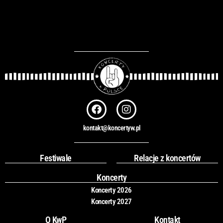
F
I
a
n
c
s
kontakt@koncertyw.pl
e
t
b
a
o
g
Festiwale
Relacje z koncertów
o
r
k
a
Koncerty
m
Koncerty 2026
Koncerty 2027
O KwP
Kontakt