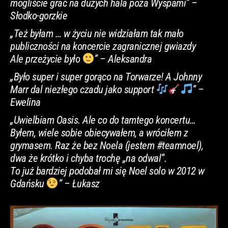
mogliście grać na dużych hala poza Wyspami” –
Słodko-gorzkie
„Też byłam … w życiu nie widziałam tak mało
publiczności na koncercie zagranicznej gwiazdy
Ale przeżycie było
” – Aleksandr
a
„Było super i super gorąco na Torwarze! A Johnny
Marr dal niezłego czadu jako support
” –
Ewelina
„Uwielbiam Oasis. Ale co do tamtego koncertu…
Byłem, wiele sobie obiecywałem, a wróciłem z
grymasem. Raz że bez Noela (jestem #teamnoel),
dwa że krótko i chyba trochę „na odwal”.
To już bardziej podobał mi się Noel solo w 2012 w
Gdańsku
” – Łukasz