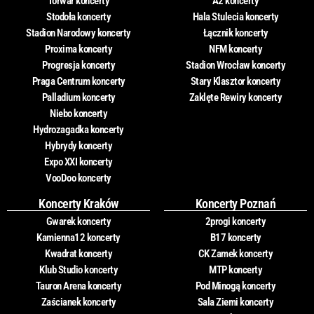
Torwar koncerty
A2 koncerty
Stodoła koncerty
Hala Stulecia koncerty
Stadion Narodowy koncerty
Łącznik koncerty
Proxima koncerty
NFM koncerty
Progresja koncerty
Stadion Wrocław koncerty
Praga Centrum koncerty
Stary Klasztor koncerty
Palladium koncerty
Zaklęte Rewiry koncerty
Niebo koncerty
Hydrozagadka koncerty
Hybrydy koncerty
Expo XXI koncerty
VooDoo koncerty
Koncerty Kraków
Koncerty Poznań
Gwarek koncerty
2progi koncerty
Kamienna12 koncerty
B17 koncerty
Kwadrat koncerty
CK Zamek koncerty
Klub Studio koncerty
MTP koncerty
Tauron Arena koncerty
Pod Minogą koncerty
Zaścianek koncerty
Sala Ziemi koncerty