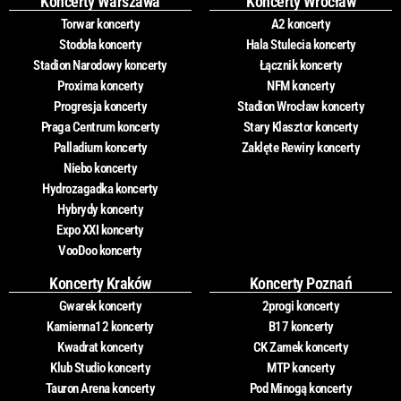
Koncerty Warszawa
Koncerty Wrocław
Torwar koncerty
A2 koncerty
Stodoła koncerty
Hala Stulecia koncerty
Stadion Narodowy koncerty
Łącznik koncerty
Proxima koncerty
NFM koncerty
Progresja koncerty
Stadion Wrocław koncerty
Praga Centrum koncerty
Stary Klasztor koncerty
Palladium koncerty
Zaklęte Rewiry koncerty
Niebo koncerty
Hydrozagadka koncerty
Hybrydy koncerty
Expo XXI koncerty
VooDoo koncerty
Koncerty Kraków
Koncerty Poznań
Gwarek koncerty
2progi koncerty
Kamienna12 koncerty
B17 koncerty
Kwadrat koncerty
CK Zamek koncerty
Klub Studio koncerty
MTP koncerty
Tauron Arena koncerty
Pod Minogą koncerty