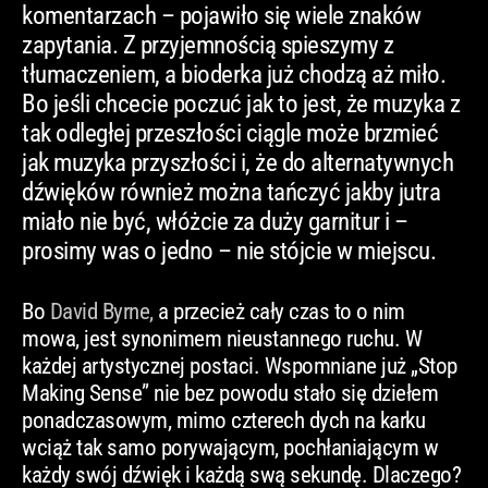
komentarzach – pojawiło się wiele znaków
zapytania. Z przyjemnością spieszymy z
tłumaczeniem, a bioderka już chodzą aż miło.
Bo jeśli chcecie poczuć jak to jest, że muzyka z
tak odległej przeszłości ciągle może brzmieć
jak muzyka przyszłości i, że do alternatywnych
dźwięków również można tańczyć jakby jutra
miało nie być, włóżcie za duży garnitur i –
prosimy was o jedno – nie stójcie w miejscu.
Bo
David Byrne,
a przecież cały czas to o nim
mowa, jest synonimem nieustannego ruchu. W
każdej artystycznej postaci. Wspomniane już „Stop
Making Sense” nie bez powodu stało się dziełem
ponadczasowym, mimo czterech dych na karku
wciąż tak samo porywającym, pochłaniającym w
każdy swój dźwięk i każdą swą sekundę. Dlaczego?