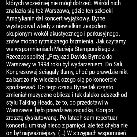
których wcześniej nie mógł dotrzeć. Wśród nich
znalazła się też Warszawa, gdzie ten szkocki
Amerykanin dał koncert wyjątkowy. Byrne
występował wtedy z niewielkim zespołem
skupionym wokół akustycznego i perkusyjnego,
znów mocno rytmicznego brzmienia. Jak czytamy
we wspomnieniach Macieja Stempurskiego z
Rzeczpospolitej: „Przyjazd Davida Byrne’a do
Warszawy w 1994 roku był wydarzeniem. Do Sali
Kongresowej ściągały tłumy, choć po prawdzie nikt
za bardzo nie wiedział, czego się po koncercie
spodziewać. Do tego czasu Byrne tak często
zmieniał muzyczne oblicze i tak daleko odszedł od
stylu Talking Heads, że to, co przedstawi w
Warszawie, było prawdziwą zagadką. Gorąco
zresztą dyskutowaną. Po latach sam repertuar
koncertu umknął nieco z pamięci, ale też chyba nie
on był najważniejszy. (…) W strzępach wspomnień