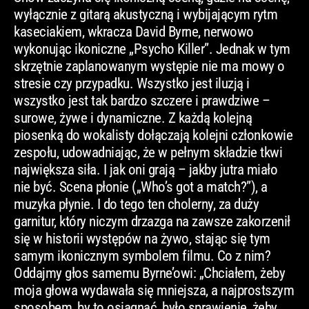
wyłącznie z gitarą akustyczną i wybijającym rytm
kaseciakiem, wkracza David Byrne, nerwowo
wykonując ikoniczne „Psycho Killer”. Jednak w tym
skrzętnie zaplanowanym występie nie ma mowy o
stresie czy przypadku. Wszystko jest iluzją i
wszystko jest tak bardzo szczere i prawdziwe –
surowe, żywe i dynamiczne. Z każdą kolejną
piosenką do wokalisty dołączają kolejni członkowie
zespołu, udowadniając, że w pełnym składzie tkwi
największa siła. I jak oni grają – jakby jutra miało
nie być. Scena płonie („Who’s got a match?”), a
muzyka płynie. I do tego ten cholerny, za duży
garnitur, który niczym drzazga na zawsze zakorzenił
się w historii występów na żywo, stając się tym
samym ikonicznym symbolem filmu. Co z nim?
Oddajmy głos samemu Byrne’owi: „Chciałem, żeby
moja głowa wydawała się mniejsza, a najprostszym
sposobem, by to osiągnąć, było sprawienie, żeby