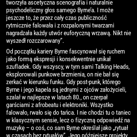
tworzyła ascetyczna scenografia i naturalnie
psychodeliczny głos samego Byrne’a. I może
jeszcze to, że przez cały czas publiczność
rytmicznie falowała i z rozpalonymi twarzami
nagradzała każdy utwór euforyczną wrzawą. Nikt nie
wyszedł rozczarowany”.
Od początku kariery Byrne fascynował się ruchem
jako formą ekspresji i konsekwentnie unikał
szufladek. Gdy wszyscy, w tym sami Talking Heads,
eksplorowali punkowe brzmienia, on nie bał się
zerkać w kierunku funku. Gdy post-punk, którego
Byrne i jego kapela są jednymi z ojców założycieli,
szalał w najlepsze w latach 80., on czerpał
garściami z afrobeatu i elektroniki. Wszystko
falowało, rwało się do tańca. I nie chodzi tu o taniec
w klasycznym sensie, lecz o fizyczną odpowiedź na
muzykę – o coś, co sam Byrne określał jako „rytuał
w czasach bez rytuałów”. Jego późniejsze projekty,