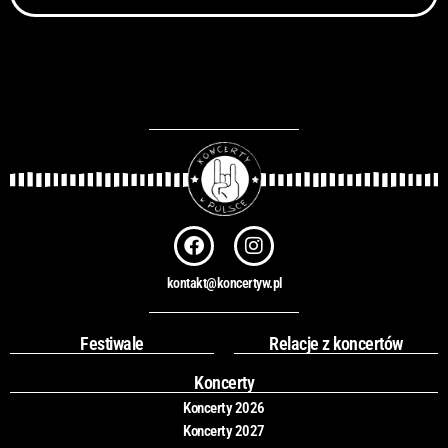
F
I
a
n
c
s
kontakt@koncertyw.pl
e
t
b
a
o
g
Festiwale
Relacje z koncertów
o
r
k
a
Koncerty
m
Koncerty 2026
Koncerty 2027