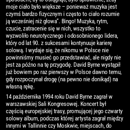
moje ciało było większe – ponieważ muzyka jest
czymś bardzo fizycznym i często to ciało rozumie
ją wcześniej niż głowa”. Bingo! Muzyka, rytm,
czucie, zatracenie się w nich, wszystko to
wyzwoliło neurotycznego i odosobnionego lidera,
który od lat 90. z sukcesami kontynuuje karierę
solową. I wydaje się, że nikomu w Polsce nie
powinniśmy musieć go przedstawiać, ale nigdy nie
jest za późno na tę przygodę. David Byrne wystąpił
już bowiem po raz pierwszy w Polsce dawno temu,
gdy rozpoczynał drogę (na pewno nie donikąd) na
własną rękę.
14 października 1994 roku David Byrne zagrał w
warszawskiej Sali Kongresowej. Koncert był
częścią europejskiej trasy, promującej jego czwarty
solowy album, podczas której artysta zagrał między
innymi w Tallinnie czy Moskwie, miejscach, do