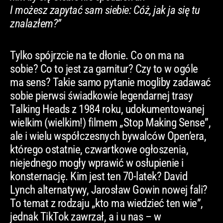
I możesz zapytać sam siebie: Cóż, jak ja się tu
znalazłem?”
Tylko spójrzcie na te dłonie. Co on ma na
sobie? Co to jest za garnitur? Czy to w ogóle
ma sens? Takie samo pytanie mogliby zadawać
sobie pierwsi świadkowie legendarnej trasy
Talking Heads z 1984 roku, udokumentowanej
wielkim (wielkim!) filmem „Stop Making Sense”,
ale i wielu współczesnych bywalców Open’era,
którego ostatnie, czwartkowe ogłoszenia,
niejednego mogły wprawić w osłupienie i
konsternację. Kim jest ten 70-latek? David
Lynch alternatywy, Jarosław Gowin nowej fali?
To temat z rodzaju „kto ma wiedzieć ten wie”,
jednak TikTok zawrzał, a i u nas – w