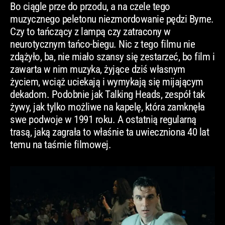
Bo ciągle prze do przodu, a na czele tego
muzycznego peletonu niezmordowanie pędzi Byrne.
Czy to tańczący z lampą czy zatracony w
neurotycznym tańco-biegu. Nic z tego filmu nie
zdążyło, ba, nie miało szansy się zestarzeć, bo film i
zawarta w nim muzyka, żyjące dziś własnym
życiem, wciąż uciekają i wymykają się mijającym
dekadom. Podobnie jak Talking Heads, zespół tak
żywy, jak tylko możliwe na kapelę, która zamknęła
swe podwoje w 1991 roku. A ostatnią regularną
trasą, jaką zagrała to właśnie ta uwieczniona 40 lat
temu na taśmie filmowej.