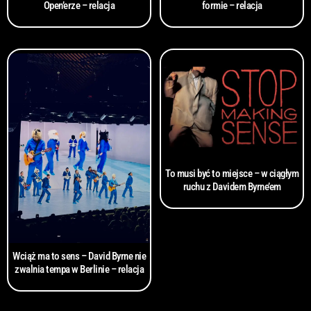
Open’erze – relacja
formie – relacja
To musi być to miejsce – w ciągłym
ruchu z Davidem Byrne’em
Wciąż ma to sens – David Byrne nie
zwalnia tempa w Berlinie – relacja