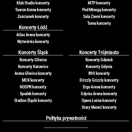
Klub Studio koncerty
MTP koncerty
Tauron Arena koncerty
Pod Minogą koncerty
Zaścianek koncerty
Sala Ziemi koncerty
Tama koncerty
Koncerty Łódź
Atlas Arena koncerty
Wytwórnia koncerty
Koncerty Śląsk
Koncerty Trójmiasto
Koncerty Gliwice
Koncerty Gdańsk
Koncerty Katowice
Koncerty Gdynia
Arena Gliwice koncerty
B90 koncerty
MCK koncerty
Drizzly Grizzly koncerty
NOSPR koncerty
Ergo Arena koncerty
Spodek koncerty
Gdynia Arena koncerty
Stadion Śląski koncerty
Opera Leśna koncerty
Stary Maneż koncerty
Polityka prywatności