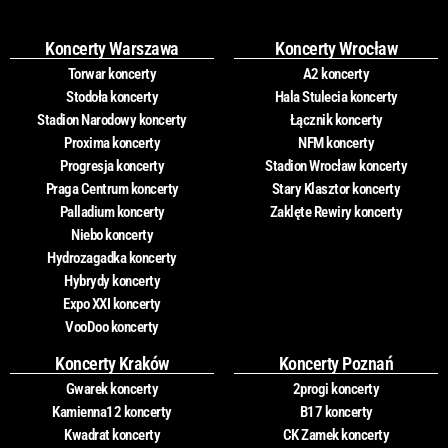
Koncerty Warszawa
Koncerty Wrocław
Torwar koncerty
A2 koncerty
Stodoła koncerty
Hala Stulecia koncerty
Stadion Narodowy koncerty
Łącznik koncerty
Proxima koncerty
NFM koncerty
Progresja koncerty
Stadion Wrocław koncerty
Praga Centrum koncerty
Stary Klasztor koncerty
Palladium koncerty
Zaklęte Rewiry koncerty
Niebo koncerty
Hydrozagadka koncerty
Hybrydy koncerty
Expo XXI koncerty
VooDoo koncerty
Koncerty Kraków
Koncerty Poznań
Gwarek koncerty
2progi koncerty
Kamienna12 koncerty
B17 koncerty
Kwadrat koncerty
CK Zamek koncerty