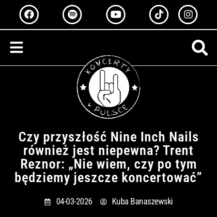
Przejdź
F
S
Y
T
I
a
p
o
i
n
do
c
o
u
k
s
treści
e
t
t
t
t
b
i
u
o
a
o
f
b
k
g
o
y
e
r
k
a
m
Czy przyszłość Nine Inch Nails
również jest niepewna? Trent
Reznor: „Nie wiem, czy po tym
będziemy jeszcze koncertować”
04-03-2026
Kuba Banaszewski