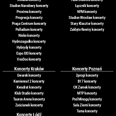
Stadion Narodowy koncerty
Łącznik koncerty
Proxima koncerty
NFM koncerty
Progresja koncerty
Stadion Wrocław koncerty
Praga Centrum koncerty
Stary Klasztor koncerty
Palladium koncerty
Zaklęte Rewiry koncerty
Niebo koncerty
Hydrozagadka koncerty
Hybrydy koncerty
Expo XXI koncerty
VooDoo koncerty
Koncerty Kraków
Koncerty Poznań
Gwarek koncerty
2progi koncerty
Kamienna12 koncerty
B17 koncerty
Kwadrat koncerty
CK Zamek koncerty
Klub Studio koncerty
MTP koncerty
Tauron Arena koncerty
Pod Minogą koncerty
Zaścianek koncerty
Sala Ziemi koncerty
Tama koncerty
Koncerty Łódź