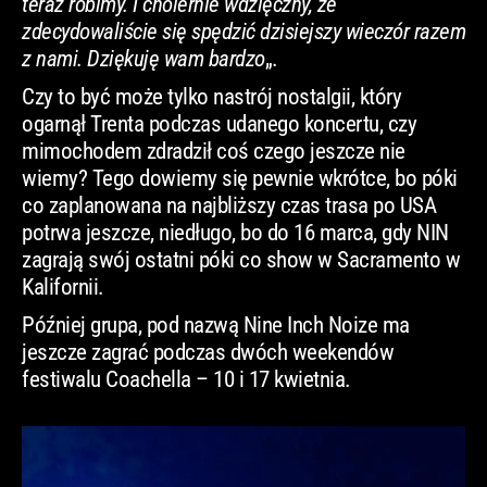
teraz robimy. I cholernie wdzięczny, że
zdecydowaliście się spędzić dzisiejszy wieczór razem
z nami. Dziękuję wam bardzo
„.
Czy to być może tylko nastrój nostalgii, który
ogarnął Trenta podczas udanego koncertu, czy
mimochodem zdradził coś czego jeszcze nie
wiemy? Tego dowiemy się pewnie wkrótce, bo póki
co zaplanowana na najbliższy czas trasa po USA
potrwa jeszcze, niedługo, bo do 16 marca, gdy NIN
zagrają swój ostatni póki co show w Sacramento w
Kalifornii.
Później grupa, pod nazwą Nine Inch Noize ma
jeszcze zagrać podczas dwóch weekendów
festiwalu Coachella – 10 i 17 kwietnia.