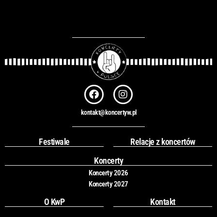
F
I
a
n
c
s
kontakt@koncertyw.pl
e
t
b
a
o
g
Festiwale
Relacje z koncertów
o
r
k
a
Koncerty
m
Koncerty 2026
Koncerty 2027
O KwP
Kontakt