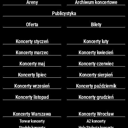
Areny
Archiwum koncertowe
Publicystyka
Oferta
Bilety
Koncerty styczeń
Koncerty luty
Koncerty marzec
Koncerty kwiecień
Koncerty maj
Koncerty czerwiec
Koncerty lipiec
Koncerty sierpień
Koncerty wrzesień
Koncerty październik
Koncerty listopad
Koncerty grudzień
Koncerty Warszawa
Koncerty Wrocław
Torwar koncerty
A2 koncerty
Stodoła koncerty
Hala Stulecia koncerty