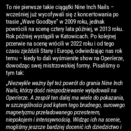
To nie pierwsze takie ciągątki Nine Inch Nails –
wcześniej już wycofywali się z koncertowania po
trasie „Wave Goodbye” w 2009 roku, jednak
powrócili na scenę cztery lata później, w 2013 roku.
Rok później wystąpili w Katowicach. Po kolejnej
przerwie na scenę wrócili w 2022 roku i od tego
czasu zjeździli Stany i Europę, odwiedzając nas rok
temu – kiedy to dali wyśmienite show na Open’erze,
dowodząc swej mistrzowskiej formy. Pisaliśmy o
tym tak:
„
Niezwykle ważny był też powrót do grania Nine Inch
Nails, którzy dość niespodziewanie wylądowali na
Open’erze. A zespół ten dalej ma wiele do pokazania,
w szczególności pod kątem tego brudnego, surowego
magnetyzmu przeładowanego przesterem,
niepokojem i intensywnością. Widząc ich na scenie,
mogliśmy jeszcze bardziej docenić ich dziedzictwo i