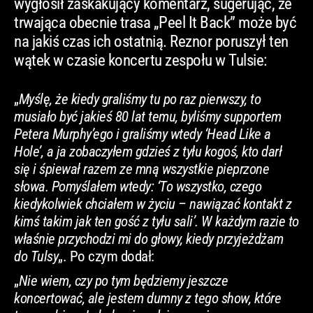
wygłosił zaskakujący komentarz, sugerując, że
trwająca obecnie trasa „Peel It Back” może być
na jakiś czas ich ostatnią. Reznor poruszył ten
wątek w czasie koncertu zespołu w Tulsie:
„
Myślę, że kiedy graliśmy tu po raz pierwszy, to
musiało być jakieś 80 lat temu, byliśmy supportem
Petera Murphy’ego i graliśmy wtedy ‘Head Like a
Hole’, a ja zobaczyłem gdzieś z tyłu kogoś, kto darł
się i śpiewał razem ze mną wszystkie pieprzone
słowa. Pomyślałem wtedy: ‘To wszystko, czego
kiedykolwiek chciałem w życiu – nawiązać kontakt z
kimś takim jak ten gość z tyłu sali’. W każdym razie to
właśnie przychodzi mi do głowy, kiedy przyjeżdżam
do Tulsy
„. Po czym dodał:
„
Nie wiem, czy po tym będziemy jeszcze
koncertować, ale jestem dumny z tego show, które