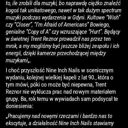
to, ile zrobili dla muzyki, bo naprawdę ciężko znaleźć
kogoś tak unikatowego, nawet w tak dużym spectrum
muzyki podczas wydarzenia w Gdyni. Kultowe “Wish”
czy “Closer”, “I’m Afraid of Americans” Bowiego,
genialne “Copy of A” czy wzruszające “Hurt”. Będący
w świetnej Trent Reznor prowadził nas przez ten
mrok, a my mogliśmy być jeszcze bliżej zespołu i ich
energii, dzięki kamerze przechodzącej między
muzykami
„.
I choć przyszłość Nine Inch Nails w scenicznym
wydaniu, kolejnej wielkiej kapeli z lat 90., która o
tym mówi, póki co może być niepewna, Trent
Reznor nie wyklucza prac nad nowym materiałem
grupy. Ba, rok temu w wywiadach sam podsycał te
doniesienia:
„
Pracujemy nad nowymi rzeczami i bardzo nas to
ekscytuje, a działalność Nine Inch Nails stawiamy