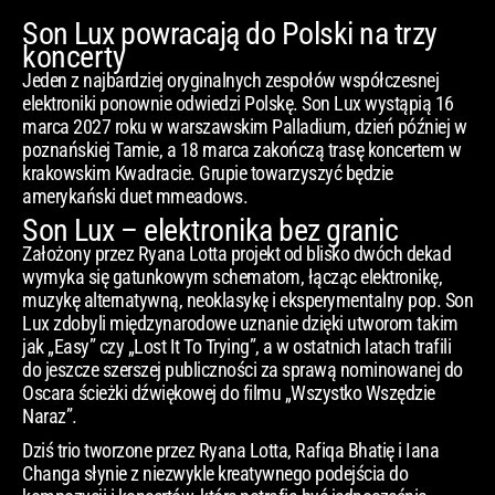
Son Lux powracają do Polski na trzy
koncerty
Jeden z najbardziej oryginalnych zespołów współczesnej
elektroniki ponownie odwiedzi Polskę. Son Lux wystąpią 16
marca 2027 roku w warszawskim Palladium, dzień później w
poznańskiej Tamie, a 18 marca zakończą trasę koncertem w
krakowskim Kwadracie. Grupie towarzyszyć będzie
amerykański duet mmeadows.
Son Lux – elektronika bez granic
Założony przez Ryana Lotta projekt od blisko dwóch dekad
wymyka się gatunkowym schematom, łącząc elektronikę,
muzykę alternatywną, neoklasykę i eksperymentalny pop. Son
Lux zdobyli międzynarodowe uznanie dzięki utworom takim
jak „Easy” czy „Lost It To Trying”, a w ostatnich latach trafili
do jeszcze szerszej publiczności za sprawą nominowanej do
Oscara ścieżki dźwiękowej do filmu „Wszystko Wszędzie
Naraz”.
Dziś trio tworzone przez Ryana Lotta, Rafiqa Bhatię i Iana
Changa słynie z niezwykle kreatywnego podejścia do