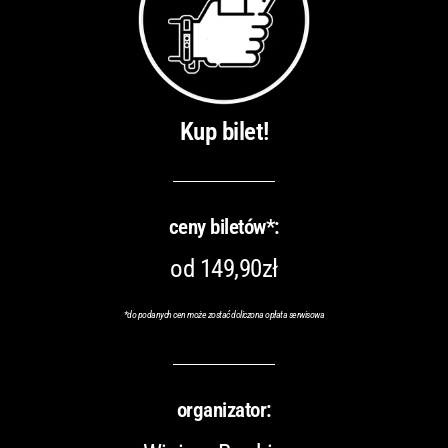
Kup bilet!
ceny biletów*:
od 149,90zł
*do podanych cen może zostać doliczona opłata serwisowa
organizator: