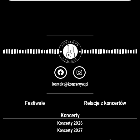
F
I
a
n
c
s
kontakt@koncertyw.pl
e
t
b
a
o
g
Festiwale
Relacje z koncertów
o
r
k
a
Koncerty
m
Koncerty 2026
Koncerty 2027