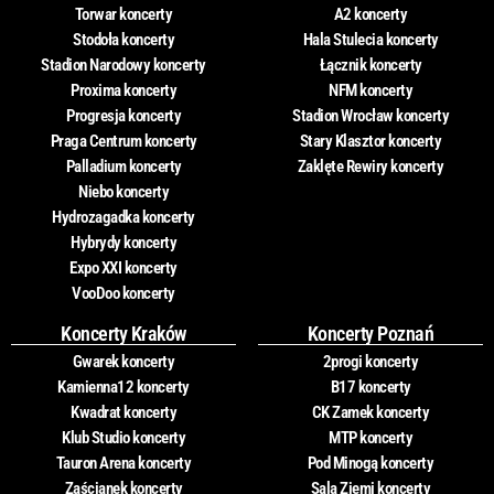
Torwar koncerty
A2 koncerty
Stodoła koncerty
Hala Stulecia koncerty
Stadion Narodowy koncerty
Łącznik koncerty
Proxima koncerty
NFM koncerty
Progresja koncerty
Stadion Wrocław koncerty
Praga Centrum koncerty
Stary Klasztor koncerty
Palladium koncerty
Zaklęte Rewiry koncerty
Niebo koncerty
Hydrozagadka koncerty
Hybrydy koncerty
Expo XXI koncerty
VooDoo koncerty
Koncerty Kraków
Koncerty Poznań
Gwarek koncerty
2progi koncerty
Kamienna12 koncerty
B17 koncerty
Kwadrat koncerty
CK Zamek koncerty
Klub Studio koncerty
MTP koncerty
Tauron Arena koncerty
Pod Minogą koncerty
Zaścianek koncerty
Sala Ziemi koncerty