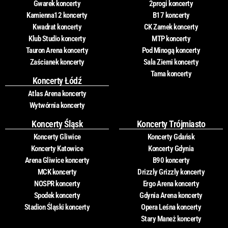
Gwarek koncerty
2progi koncerty
Kamienna12 koncerty
B17 koncerty
Kwadrat koncerty
CK Zamek koncerty
Klub Studio koncerty
MTP koncerty
Tauron Arena koncerty
Pod Minogą koncerty
Zaścianek koncerty
Sala Ziemi koncerty
Tama koncerty
Koncerty Łódź
Atlas Arena koncerty
Wytwórnia koncerty
Koncerty Śląsk
Koncerty Trójmiasto
Koncerty Gliwice
Koncerty Gdańsk
Koncerty Katowice
Koncerty Gdynia
Arena Gliwice koncerty
B90 koncerty
MCK koncerty
Drizzly Grizzly koncerty
NOSPR koncerty
Ergo Arena koncerty
Spodek koncerty
Gdynia Arena koncerty
Stadion Śląski koncerty
Opera Leśna koncerty
Stary Maneż koncerty