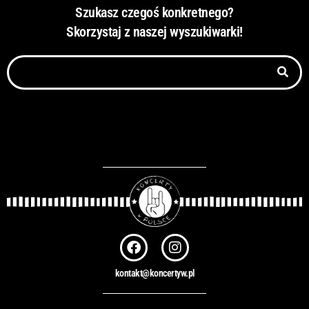
Szukasz czegoś konkretnego?
Skorzystaj z naszej wyszukiwarki!
Szukaj
F
I
a
n
c
s
kontakt@koncertyw.pl
e
t
b
a