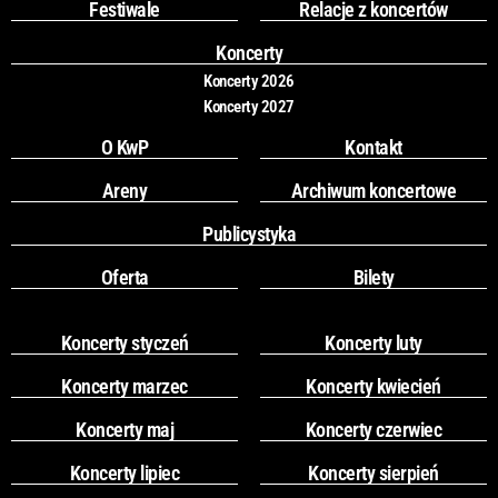
o
g
Festiwale
Relacje z koncertów
o
r
k
a
Koncerty
m
Koncerty 2026
Koncerty 2027
O KwP
Kontakt
Areny
Archiwum koncertowe
Publicystyka
Oferta
Bilety
Koncerty styczeń
Koncerty luty
Koncerty marzec
Koncerty kwiecień
Koncerty maj
Koncerty czerwiec
Koncerty lipiec
Koncerty sierpień