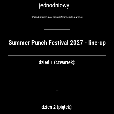
jednodniowy –
*
do podanych cen może zostać doliczona opłata serwisowa
Summer Punch Festival 2027 - line-up
dzień 1 (czwartek):
–
–
–
dzień 2 (piątek):