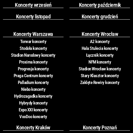
Koncerty wrzesień
Koncerty październik
Koncerty listopad
Koncerty grudzień
Koncerty Warszawa
Koncerty Wrocław
Torwar koncerty
A2 koncerty
Stodoła koncerty
Hala Stulecia koncerty
Stadion Narodowy koncerty
Łącznik koncerty
Proxima koncerty
NFM koncerty
Progresja koncerty
Stadion Wrocław koncerty
Praga Centrum koncerty
Stary Klasztor koncerty
Palladium koncerty
Zaklęte Rewiry koncerty
Niebo koncerty
Hydrozagadka koncerty
Hybrydy koncerty
Expo XXI koncerty
VooDoo koncerty
Koncerty Kraków
Koncerty Poznań