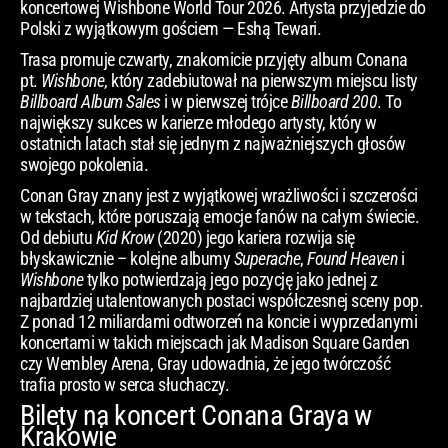
koncertowej Wishbone World Tour 2026. Artysta przyjedzie do
Polski z wyjątkowym gościem — Eshą Tewari.
Trasa promuje czwarty, znakomicie przyjęty album Conana
pt.
Wishbone
, który zadebiutował na pierwszym miejscu listy
Billboard Album Sales
i w pierwszej trójce
Billboard 200
. To
największy sukces w karierze młodego artysty, który w
ostatnich latach stał się jednym z najważniejszych głosów
swojego pokolenia.
Conan Gray znany jest z wyjątkowej wrażliwości i szczerości
w tekstach, które poruszają emocje fanów na całym świecie.
Od debiutu
Kid Krow
(2020) jego kariera rozwija się
błyskawicznie – kolejne albumy
Superache
,
Found Heaven
i
Wishbone
tylko potwierdzają jego pozycję jako jednej z
najbardziej utalentowanych postaci współczesnej sceny pop.
Z ponad 12 miliardami odtworzeń na koncie i wyprzedanymi
koncertami w takich miejscach jak Madison Square Garden
czy Wembley Arena, Gray udowadnia, że jego twórczość
trafia prosto w serca słuchaczy.
Bilety na koncert Conana Graya w
Krakowie