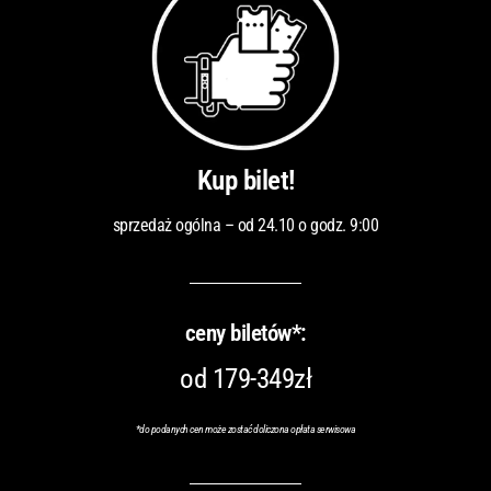
Kup bilet!
sprzedaż ogólna – od 24.10 o godz. 9:00
ceny biletów*:
od 179-349zł
*
do podanych cen może zostać doliczona opłata serwisowa