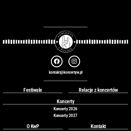
F
I
a
n
c
s
kontakt@koncertyw.pl
e
t
b
a
o
g
Festiwale
Relacje z koncertów
o
r
k
a
Koncerty
m
Koncerty 2026
Koncerty 2027
O KwP
Kontakt