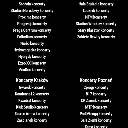
Stodoła koncerty
Hala Stulecia koncerty
Stadion Narodowy koncerty
Łącznik koncerty
Proxima koncerty
NFM koncerty
Progresja koncerty
Stadion Wrocław koncerty
Praga Centrum koncerty
Stary Klasztor koncerty
Palladium koncerty
Zaklęte Rewiry koncerty
Niebo koncerty
Hydrozagadka koncerty
Hybrydy koncerty
Expo XXI koncerty
VooDoo koncerty
Koncerty Kraków
Koncerty Poznań
Gwarek koncerty
2progi koncerty
Kamienna12 koncerty
B17 koncerty
Kwadrat koncerty
CK Zamek koncerty
Klub Studio koncerty
MTP koncerty
Tauron Arena koncerty
Pod Minogą koncerty
Zaścianek koncerty
Sala Ziemi koncerty
Tama koncerty