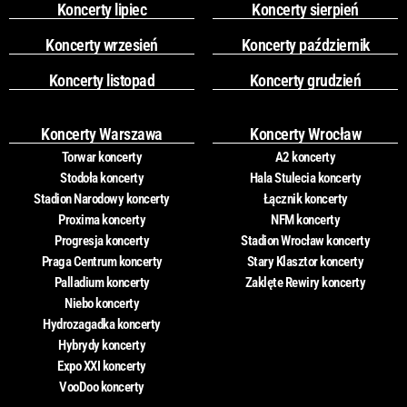
Koncerty lipiec
Koncerty sierpień
Koncerty wrzesień
Koncerty październik
Koncerty listopad
Koncerty grudzień
Koncerty Warszawa
Koncerty Wrocław
Torwar koncerty
A2 koncerty
Stodoła koncerty
Hala Stulecia koncerty
Stadion Narodowy koncerty
Łącznik koncerty
Proxima koncerty
NFM koncerty
Progresja koncerty
Stadion Wrocław koncerty
Praga Centrum koncerty
Stary Klasztor koncerty
Palladium koncerty
Zaklęte Rewiry koncerty
Niebo koncerty
Hydrozagadka koncerty
Hybrydy koncerty
Expo XXI koncerty
VooDoo koncerty