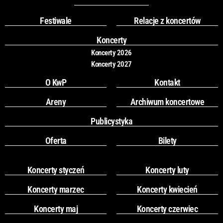
b
a
o
g
Festiwale
Relacje z koncertów
o
r
k
a
Koncerty
m
Koncerty 2026
Koncerty 2027
O KwP
Kontakt
Areny
Archiwum koncertowe
Publicystyka
Oferta
Bilety
Koncerty styczeń
Koncerty luty
Koncerty marzec
Koncerty kwiecień
Koncerty maj
Koncerty czerwiec