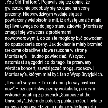
„You Old Trafford”. Pojawiły się też opinie, że
gwieździe nie podobały się rzucane na scenę
prezenty. Nieprawdziwym wydaje się zaś
powtarzany wielokrotnie mit, iż artystę urazić miała
kąśliwa uwaga co do jego stanu zdrowia (Morrissey
zmagał się wówczas z problemami
nowotworowymi), co zaiste mogłoby być powodem
do opuszczenia sceny. Jak dokładnie miały brzmieć
rzekome obraźliwe słowa rzucone w stronę
Morrissey’a – trudno powiedzieć. Wszyscy
natomiast są zgodni co do tego, że przerwany
wkrótce koncert, zawdzięczać mogą…rodakowi
Morrissey’a, którym miał być fan z Wysp Brytyjskich.
„It wasn’t very nice. I’m not going to say anything
now” – oznajmił skwaszony wokalista, po czym
wykonał ostatnią z piosenek „Staircase at the
University”…tyłem do polskiej publiczności. I była to
pierwsza zapowiedź, że ta dobra część koncertu