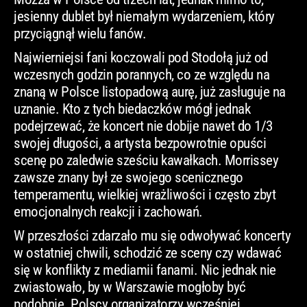
jesienny dublet był niemałym wydarzeniem, który
przyciągnął wielu fanów.
Najwierniejsi fani koczowali pod Stodołą już od
wczesnych godzin porannych, co ze względu na
znaną w Polsce listopadową aurę, już zasługuje na
uznanie. Kto z tych biedaczków mógł jednak
podejrzewać, że koncert nie dobije nawet do 1/3
swojej długości, a artysta bezpowrotnie opuści
scenę po zaledwie sześciu kawałkach. Morrissey
zawsze znany był ze swojego scenicznego
temperamentu, wielkiej wrażliwości i często zbyt
emocjonalnych reakcji i zachowań.
W przeszłości zdarzało mu się odwoływać koncerty
w ostatniej chwili, schodzić ze sceny czy wdawać
się w konflikty z mediamii fanami. Nic jednak nie
zwiastowało, by w Warszawie mogłoby być
podobnie. Polscy organizatorzy wcześniej