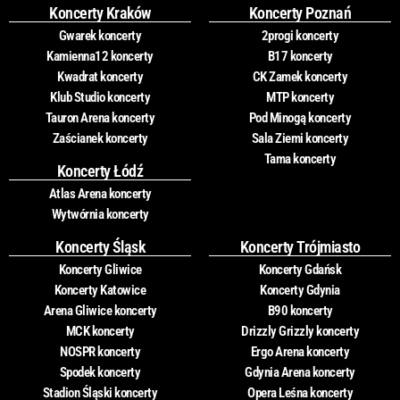
Koncerty Kraków
Koncerty Poznań
Gwarek koncerty
2progi koncerty
Kamienna12 koncerty
B17 koncerty
Kwadrat koncerty
CK Zamek koncerty
Klub Studio koncerty
MTP koncerty
Tauron Arena koncerty
Pod Minogą koncerty
Zaścianek koncerty
Sala Ziemi koncerty
Tama koncerty
Koncerty Łódź
Atlas Arena koncerty
Wytwórnia koncerty
Koncerty Śląsk
Koncerty Trójmiasto
Koncerty Gliwice
Koncerty Gdańsk
Koncerty Katowice
Koncerty Gdynia
Arena Gliwice koncerty
B90 koncerty
MCK koncerty
Drizzly Grizzly koncerty
NOSPR koncerty
Ergo Arena koncerty
Spodek koncerty
Gdynia Arena koncerty
Stadion Śląski koncerty
Opera Leśna koncerty