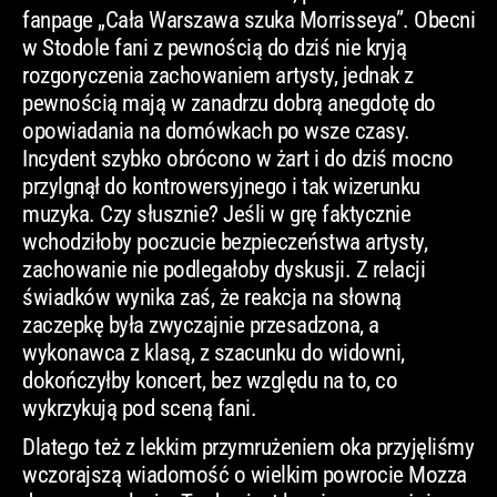
fanpage „Cała Warszawa szuka Morrisseya”. Obecni
w Stodole fani z pewnością do dziś nie kryją
rozgoryczenia zachowaniem artysty, jednak z
pewnością mają w zanadrzu dobrą anegdotę do
opowiadania na domówkach po wsze czasy.
Incydent szybko obrócono w żart i do dziś mocno
przylgnął do kontrowersyjnego i tak wizerunku
muzyka. Czy słusznie? Jeśli w grę faktycznie
wchodziłoby poczucie bezpieczeństwa artysty,
zachowanie nie podlegałoby dyskusji. Z relacji
świadków wynika zaś, że reakcja na słowną
zaczepkę była zwyczajnie przesadzona, a
wykonawca z klasą, z szacunku do widowni,
dokończyłby koncert, bez względu na to, co
wykrzykują pod sceną fani.
Dlatego też z lekkim przymrużeniem oka przyjęliśmy
wczorajszą wiadomość o wielkim powrocie Mozza