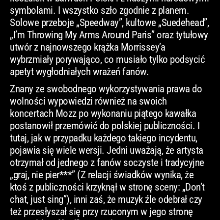
symbolami. I wszystko szło zgodnie z planem.
Solowe przeboje „Speedway”, kultowe „Suedehead”,
„I’m Throwing My Arms Around Paris” oraz tytułowy
utwór z najnowszego krążka Morrissey’a
wybrzmiały porywająco, co musiało tylko podsycić
apetyt wygłodniałych wrażeń fanów.
Znany ze swobodnego wykorzystywania prawa do
wolności wypowiedzi również na swoich
koncertach Mozz po wykonaniu piątego kawałka
postanowił przemówić do polskiej publiczności. I
tutaj, jak w przypadku każdego takiego incydentu,
pojawia się wiele wersji. Jedni uważają, że artysta
otrzymał od jednego z fanów soczyste i tradycyjne
„graj, nie pier***” (Z relacji świadków wynika, że
ktoś z publiczności krzyknął w stronę sceny: „Don’t
chat, just sing”), inni zaś, że muzyk źle odebrał czy
też przesłyszał się przy rzuconym w jego stronę