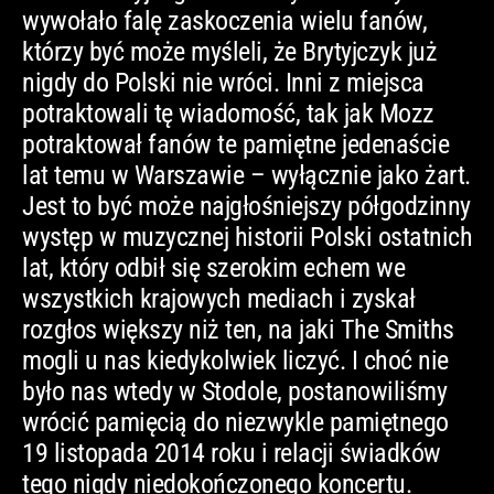
wywołało falę zaskoczenia wielu fanów,
którzy być może myśleli, że Brytyjczyk już
nigdy do Polski nie wróci. Inni z miejsca
potraktowali tę wiadomość, tak jak Mozz
potraktował fanów te pamiętne jedenaście
lat temu w Warszawie – wyłącznie jako żart.
Jest to być może najgłośniejszy półgodzinny
występ w muzycznej historii Polski ostatnich
lat, który odbił się szerokim echem we
wszystkich krajowych mediach i zyskał
rozgłos większy niż ten, na jaki The Smiths
mogli u nas kiedykolwiek liczyć. I choć nie
było nas wtedy w Stodole, postanowiliśmy
wrócić pamięcią do niezwykle pamiętnego
19 listopada 2014 roku i relacji świadków
tego nigdy niedokończonego koncertu.