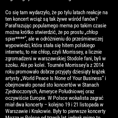
Co się tam wydarzyło, że po tylu latach reakcje na
ten koncert wciąż są tak żywe wśród fanów?
Parafrazując popularnego mema po takim czasie
można krótko stwierdzić, że po prostu „chłop
spier****”, ale w odróżnieniu do prześmiewczej
wypowiedzi, która stała się hitem polskiego
internetu, to nie chłop, czyli Morrissey, a licznie
zgromadzeni w warszawskiej Stodole fani, byli w
szoku. Ale po kolei. Tournée Morrissey’a z 2014
roku promowało dobrze przyjęty dziesiąty krążek
artysty „World Peace Is None of Your Business” i
obejmowało ponad sto koncertów w Stanach
Zjednoczonych, Ameryce Południowej oraz
oczywiście Europie. W Polsce wokalista zagrać
miał dwa koncerty – kolejno 19 i 21 listopada w
Warszawie i Krakowie. Były to pierwsze koncerty
Mozza w Polsce od trzech lat, jednak mimo to,