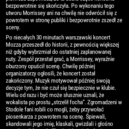
bezpowrotnie się skończyła. Po wykonaniu tego
utworu Morrissey ani na chwilę nie odwrócił się z
powrotem w stronę publiki i bezpowrotnie zszedł ze
sceny.
Po niecałych 30 minutach warszawski koncert
Mozza przeszedł do historii, z pewnością większej
niż gdyby wybrzmiał do ostatniej zaplanowanej
nuty. Zespół przestał grać, a Morrissey, wyraźnie
oburzony opuścił scenę. Chwilę później
organizatorzy ogłosili, że koncert został
zakończony. Muzyk motywował później swoją
decyzje tym, że nie czuł się bezpiecznie w klubie.
Wielu od razu i być może słusznie uznali, że
wokalista po prostu „strzelił focha”. Zgromadzeni w
Stodole fani robili co mogli, żeby przywołać
piosenkarza z powrotem na scenę. Śpiewali,
skandowali jego imię, klaskali, gwizdali i głośno