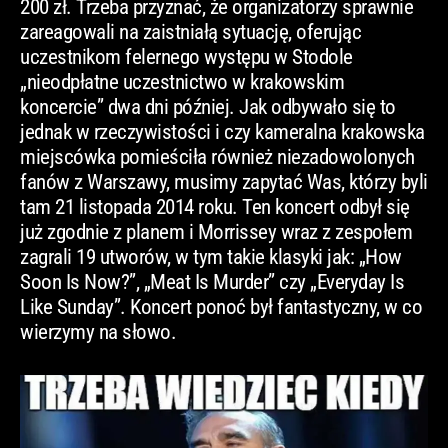
200 zł. Trzeba przyznać, że organizatorzy sprawnie
zareagowali na zaistniałą sytuację, oferując
uczestnikom felernego występu w Stodole
„nieodpłatne uczestnictwo w krakowskim
koncercie” dwa dni później. Jak odbywało się to
jednak w rzeczywistości i czy kameralna krakowska
miejscówka pomieściła również niezadowolonych
fanów z Warszawy, musimy zapytać Was, którzy byli
tam 21 listopada 2014 roku. Ten koncert odbył się
już zgodnie z planem i Morrissey wraz z zespołem
zagrali 19 utworów, w tym takie klasyki jak: „How
Soon Is Now?”, „Meat Is Murder” czy „Everyday Is
Like Sunday”. Koncert ponoć był fantastyczny, w co
wierzymy na słowo.