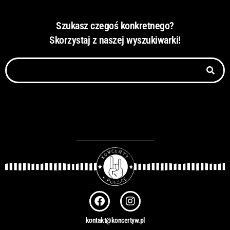
Szukasz czegoś konkretnego?
Skorzystaj z naszej wyszukiwarki!
Szukaj
F
I
a
n
c
s
kontakt@koncertyw.pl
e
t