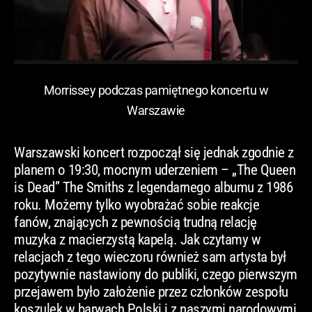
Morrissey podczas pamiętnego koncertu w
Warszawie
Warszawski koncert rozpoczął się jednak zgodnie z
planem o 19:30, mocnym uderzeniem – „The Queen
is Dead” The Smiths z legendarnego albumu z 1986
roku. Możemy tylko wyobrażać sobie reakcje
fanów, znających z pewnością trudną relację
muzyka z macierzystą kapelą. Jak czytamy w
relacjach z tego wieczoru również sam artysta był
pozytywnie nastawiony do publiki, czego pierwszym
przejawem było założenie przez członków zespołu
koszulek w barwach Polski i z naszymi narodowymi