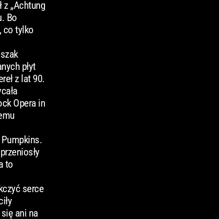
ł z „Achtung
u. Bo
 co tylko
wszak
anych płyt
eł z lat 90.
ycała
ock Opera in
temu
g Pumpkins.
 przeniosły
a to
kczyć serce
iły
się ani na