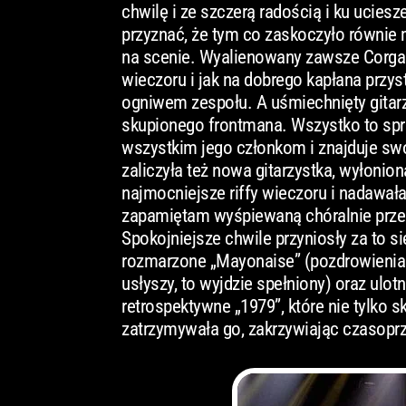
chwilę i ze szczerą radością i ku uciesz
przyznać, że tym co zaskoczyło równie 
na scenie. Wyalienowany zawsze Corga
wieczoru i jak na dobrego kapłana przys
ogniwem zespołu. A uśmiechnięty gitar
skupionego frontmana. Wszystko to spra
wszystkim jego członkom i znajduje swoj
zaliczyła też nowa gitarzystka, wyłonio
najmocniejsze riffy wieczoru i nadawa
zapamiętam wyśpiewaną chóralnie przez 
Spokojniejsze chwile przyniosły za to 
rozmarzone „Mayonaise” (pozdrowienia dl
usłyszy, to wyjdzie spełniony) oraz ulo
retrospektywne „1979”, które nie tylko 
zatrzymywała go, zakrzywiając czasoprze