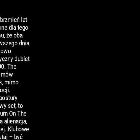
brzmień lat
one dla tego
u, że oba
rwszego dnia
tkowo
yczny dublet
90. The
lemów
ak, mimo
ocji.
 postury
wy set, to
Turn On The
 alienacja,
cej. Klubowe
utaj – być