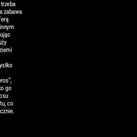
 trzeba
na zabawa
ferą
 innym
ując
uży
ziemi
ystko
ros”,
ko go
łosu
tu, co
cznie.