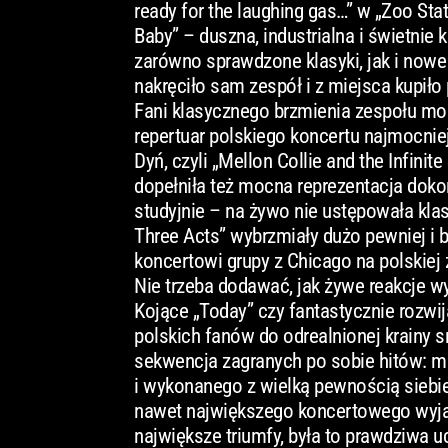
ready for the laughing gas…” w „Zoo Stat
Baby” – duszna, industrialna i świetni
zarówno sprawdzone klasyki, jak i nowe
nakręciło sam zespół i z miejsca kupiło 
Fani klasycznego brzmienia zespołu mog
repertuar polskiego koncertu najmocniej 
Dyń, czyli „Mellon Collie and the Infini
dopełniła też mocna reprezentacja doko
studyjnie – na żywo nie ustępowała kla
Three Acts” wybrzmiały dużo pewniej i b
koncertowi grupy z Chicago na polskiej 
Nie trzeba dodawać, jak żywe reakcje 
Kojące „Today” czy fantastycznie rozwij
polskich fanów do odrealnionej krainy s
sekwencja zagranych po sobie hitów: ma
i wykonanego z wielką pewnością siebie
nawet największego koncertowego wyjad
największe triumfy, była to prawdziwa u