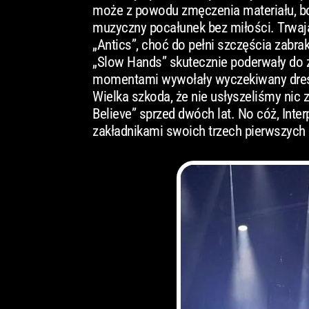
może z powodu zmęczenia materiału, bo 
muzyczny pocałunek bez miłości. Trwają
„Antics”, choć do pełni szczęścia zabra
„Slow Hands” skutecznie poderwały do z
momentami wywołały wyczekiwany dreszc
Wielka szkoda, że nie usłyszeliśmy nic z
Believe” sprzed dwóch lat. No cóż, Inte
zakładnikami swoich trzech pierwszych pł