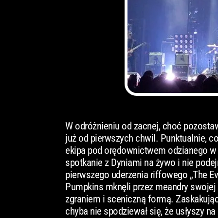
W odróżnieniu od zacnej, choć pozostawi
już od pierwszych chwil. Punktualnie, c
ekipa pod orędownictwem odzianego w k
spotkanie z Dyniami na żywo i nie pode
pierwszego uderzenia riffowego „The Eve
Pumpkins mknęli przez meandry swojej b
zgraniem i sceniczną formą. Zaskakujące 
chyba nie spodziewał się, że usłyszy n