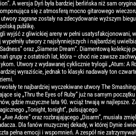
ion”. A wersja Dyń była bardziej berlińska niż sam orygina
e komponująca się z atmosferą mocno gitarowego wieczor
 utwory zagrane zostały na zdecydowanie wyższym biegu,
polską publikę.
li wyjść z gliwickiej areny w pełni usatysfakcjonowani, 
wypełniły utwory z najsłynniejszych i najbardziej uwielbi
te Sadness” oraz „Siamese Dream”. Diamentową kolekcję per
nań grupy z ostatnich lat, która – choć nie zawsze zachw
sykom. Utwory z wydawanej cyklicznie trylogii „Atum: A R
ardziej wyraziście, jednak to klasyki nadawały ton czwar
ziemi.
wywołały te najbardziej wyczekiwane utwory The Smashin
ające się „Thru the Eyes of Ruby” już na samym początku
nów, gdzie muzyczne lata 90. wciąż trwają w najlepsze. Z
gicznego „Tonight, tonight”, pulsującego
 „Ave Adore” oraz rozbrajającego „Disarm”, musiała zmię
acza. Dla fanów muzycznej dekady, w której Dynie świec
czta pełna emocji i wspomnień. A zespół nie zatrzymywał 