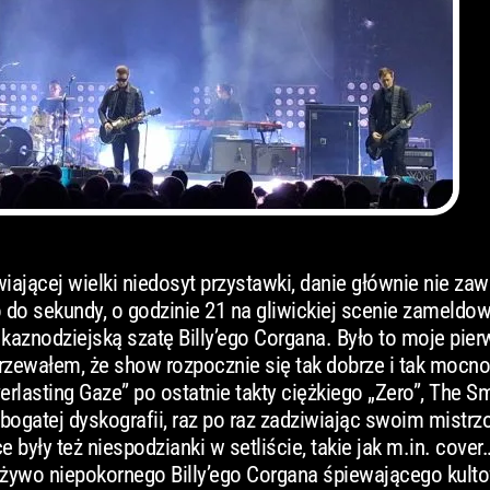
ającej wielki niedosyt przystawki, danie głównie nie zawi
o do sekundy, o godzinie 21 na gliwickiej scenie zameldow
aznodziejską szatę Billy’ego Corgana. Było to moje pier
jrzewałem, że show rozpocznie się tak dobrze i tak mocno
rlasting Gaze” po ostatnie takty ciężkiego „Zero”, The S
ogatej dyskografii, raz po raz zadziwiając swoim mistr
były też niespodzianki w setliście, takie jak m.in. cover
a żywo niepokornego Billy’ego Corgana śpiewającego kulto