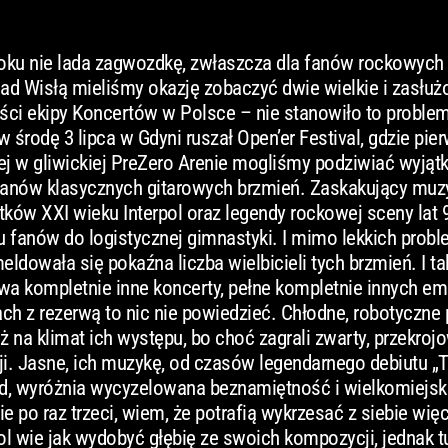
 roku nie lada zagwozdkę, zwłaszcza dla fanów rockowych 
nad Wisłą mieliśmy okazję zobaczyć dwie wielkie i zasłuż
ęści ekipy Koncertów w Polsce – nie stanowiło to problem
 środę 3 lipca w Gdyni ruszał Open’er Festival, gdzie pie
iej w gliwickiej PreZero Arenie mogliśmy podziwiać wyją
fanów klasycznych gitarowych brzmień. Zaskakujący muz
ków XXI wieku Interpol oraz legendy rockowej sceny lat 
 fanów do logistycznej gimnastyki. I mimo lekkich prob
ldowała się pokaźna liczba wielbicieli tych brzmień. I t
a kompletnie inne koncerty, pełne kompletnie innych em
cach z rezerwą to nic nie powiedzieć. Chłodne, robotyczne
ż na klimat ich występu, bo choć zagrali zwarty, przekrojo
i. Jasne, ich muzykę, od czasów legendarnego debiutu „
d, wyróżnia wycyzelowana beznamiętność i wielkomiejska
e po raz trzeci, wiem, że potrafią wykrzesać z siebie wię
pol wie jak wydobyć głębię ze swoich kompozycji, jednak t