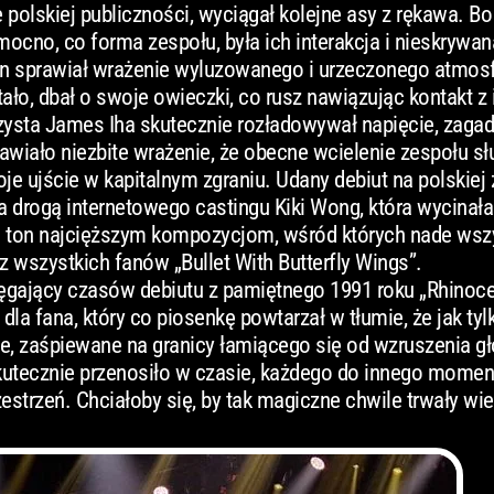
e polskiej publiczności, wyciągał kolejne asy z rękawa. Bo
mocno, co forma zespołu, była ich interakcja i nieskrywa
n sprawiał wrażenie wyluzowanego i urzeczonego atmos
tało, dbał o swoje owieczki, co rusz nawiązując kontakt z
zysta James Iha skutecznie rozładowywał napięcie, zagad
wiało niezbite wrażenie, że obecne wcielenie zespołu sł
e ujście w kapitalnym zgraniu. Udany debiut na polskiej 
na drogą internetowego castingu Kiki Wong, która wycinała
ła ton najcięższym kompozycjom, wśród których nade wsz
wszystkich fanów „Bullet With Butterfly Wings”.
sięgający czasów debiutu z pamiętnego 1991 roku „Rhinoce
a fana, który co piosenkę powtarzał w tłumie, że jak tyl
tne, zaśpiewane na granicy łamiącego się od wzruszenia g
skutecznie przenosiło w czasie, każdego do innego momen
strzeń. Chciałoby się, by tak magiczne chwile trwały wie