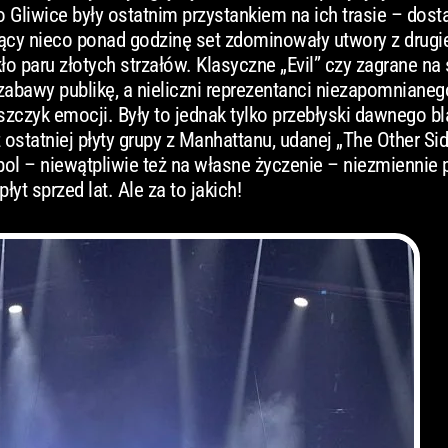
Gliwice były ostatnim przystankiem na ich trasie – dost
cy nieco ponad godzinę set zdominowały utwory z drugie
kło paru złotych strzałów. Klasyczne „Evil” czy zagrane n
abawy publikę, a nieliczni reprezentanci niezapomnianeg
zyk emocji. Były to jednak tylko przebłyski dawnego bl
 ostatniej płyty grupy z Manhattanu, udanej „The Other Si
rpol – niewątpliwie też na własne życzenie – niezmiennie
yt sprzed lat. Ale za to jakich!