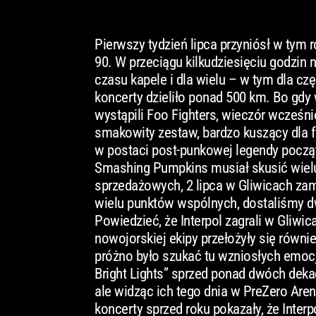
Pierwszy tydzień lipca przyniósł w tym
90. W przeciągu kilkudziesięciu godzin 
czasu kapele i dla wielu – w tym dla cz
koncerty dzieliło ponad 500 km. Bo gdy w
wystąpili Foo Fighters, wieczór wcześn
smakowity zestaw, bardzo kuszący dla 
w postaci post-punkowej legendy począt
Smashing Pumpkins musiał skusić wielu
sprzedażowych, 2 lipca w Gliwicach zame
wielu punktów wspólnych, dostaliśmy dw
Powiedzieć, że Interpol zagrali w Gliwi
nowojorskiej ekipy przełożyły się równie
próżno było szukać tu wzniosłych emocj
Bright Lights” sprzed ponad dwóch deka
ale widząc ich tego dnia w PreZero Areni
koncerty sprzed roku pokazały, że Inter