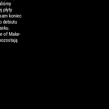
aliśmy
j płyty
a sam koniec
o debiutu
asku.
de of Make-
 pozostają