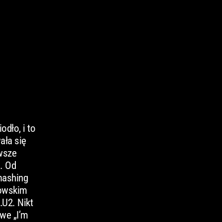
odło, i to
ała się
wsze
. Od
mashing
zowskim
…U2. Nikt
we „I’m