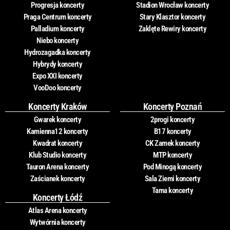
Progresja koncerty
Stadion Wrocław koncerty
Praga Centrum koncerty
Stary Klasztor koncerty
Palladium koncerty
Zaklęte Rewiry koncerty
Niebo koncerty
Hydrozagadka koncerty
Hybrydy koncerty
Expo XXI koncerty
VooDoo koncerty
Koncerty Kraków
Koncerty Poznań
Gwarek koncerty
2progi koncerty
Kamienna12 koncerty
B17 koncerty
Kwadrat koncerty
CK Zamek koncerty
Klub Studio koncerty
MTP koncerty
Tauron Arena koncerty
Pod Minogą koncerty
Zaścianek koncerty
Sala Ziemi koncerty
Tama koncerty
Koncerty Łódź
Atlas Arena koncerty
Wytwórnia koncerty