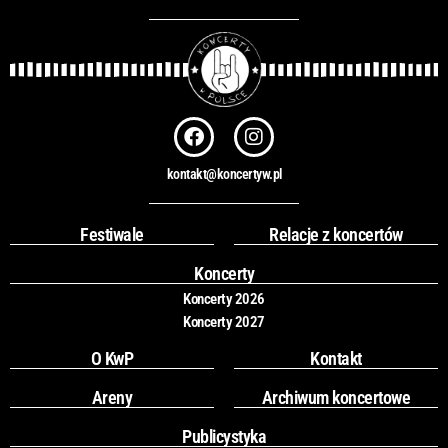
F
I
a
n
c
s
kontakt@koncertyw.pl
e
t
b
a
o
g
Festiwale
Relacje z koncertów
o
r
k
a
Koncerty
m
Koncerty 2026
Koncerty 2027
O KwP
Kontakt
Areny
Archiwum koncertowe
Publicystyka