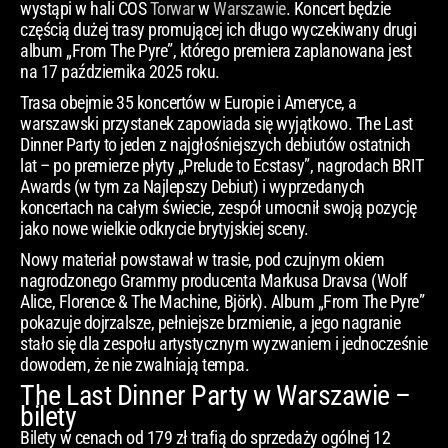
wystąpi w hali COS
Torwar
w
Warszawie
. Koncert będzie
częścią dużej trasy promującej ich długo wyczekiwany drugi
album „From The Pyre”, którego premiera zaplanowana jest
na 17 października 2025 roku.
Trasa obejmie 35 koncertów w Europie i Ameryce, a
warszawski przystanek zapowiada się wyjątkowo. The Last
Dinner Party to jeden z najgłośniejszych debiutów ostatnich
lat – po premierze płyty „Prelude to Ecstasy”, nagrodach BRIT
Awards (w tym za Najlepszy Debiut) i wyprzedanych
koncertach na całym świecie, zespół umocnił swoją pozycję
jako nowe wielkie odkrycie brytyjskiej sceny.
Nowy materiał powstawał w trasie, pod czujnym okiem
nagrodzonego Grammy producenta Markusa Dravsa (Wolf
Alice, Florence & The Machine, Björk). Album „From The Pyre”
pokazuje dojrzalsze, pełniejsze brzmienie, a jego nagranie
stało się dla zespołu artystycznym wyzwaniem i jednocześnie
dowodem, że nie zwalniają tempa.
The Last Dinner Party w Warszawie –
bilety
Bilety w cenach od 179 zł trafią do sprzedaży ogólnej 12