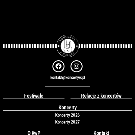
F
I
a
n
c
s
kontakt@koncertyw.pl
e
t
b
a
o
g
Festiwale
Relacje z koncertów
o
r
k
a
Koncerty
m
Koncerty 2026
Koncerty 2027
O KwP
Kontakt