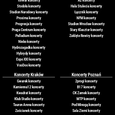
Torwar koncerty
A2 koncerty
Stodoła koncerty
Hala Stulecia koncerty
Stadion Narodowy koncerty
Łącznik koncerty
Proxima koncerty
NFM koncerty
Progresja koncerty
Stadion Wrocław koncerty
Praga Centrum koncerty
Stary Klasztor koncerty
Palladium koncerty
Zaklęte Rewiry koncerty
Niebo koncerty
Hydrozagadka koncerty
Hybrydy koncerty
Expo XXI koncerty
VooDoo koncerty
Koncerty Kraków
Koncerty Poznań
Gwarek koncerty
2progi koncerty
Kamienna12 koncerty
B17 koncerty
Kwadrat koncerty
CK Zamek koncerty
Klub Studio koncerty
MTP koncerty
Tauron Arena koncerty
Pod Minogą koncerty
Zaścianek koncerty
Sala Ziemi koncerty