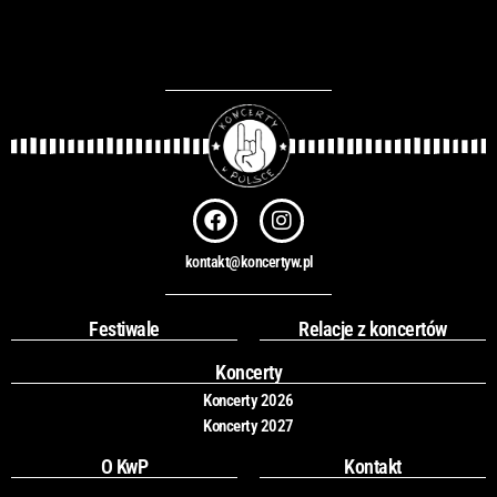
F
I
a
n
c
s
kontakt@koncertyw.pl
e
t
b
a
o
g
Festiwale
Relacje z koncertów
o
r
k
a
Koncerty
m
Koncerty 2026
Koncerty 2027
O KwP
Kontakt