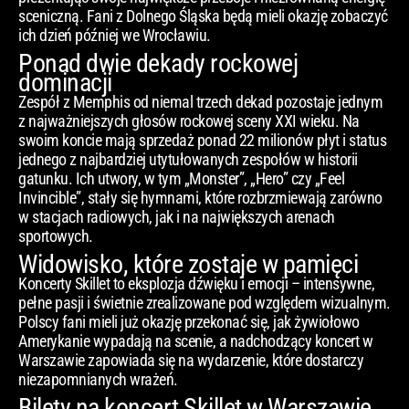
sceniczną. Fani z Dolnego Śląska będą mieli okazję zobaczyć
ich dzień później we Wrocławiu.
Ponad dwie dekady rockowej
dominacji
Zespół z Memphis od niemal trzech dekad pozostaje jednym
z najważniejszych głosów rockowej sceny XXI wieku. Na
swoim koncie mają sprzedaż ponad 22 milionów płyt i status
jednego z najbardziej utytułowanych zespołów w historii
gatunku. Ich utwory, w tym „Monster”, „Hero” czy „Feel
Invincible”, stały się hymnami, które rozbrzmiewają zarówno
w stacjach radiowych, jak i na największych arenach
sportowych.
Widowisko, które zostaje w pamięci
Koncerty Skillet to eksplozja dźwięku i emocji – intensywne,
pełne pasji i świetnie zrealizowane pod względem wizualnym.
Polscy fani mieli już okazję przekonać się, jak żywiołowo
Amerykanie wypadają na scenie, a nadchodzący koncert w
Warszawie zapowiada się na wydarzenie, które dostarczy
niezapomnianych wrażeń.
Bilety na koncert Skillet w Warszawie