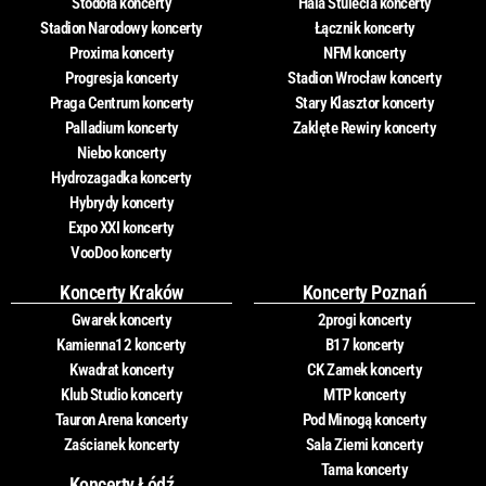
Stodoła koncerty
Hala Stulecia koncerty
Stadion Narodowy koncerty
Łącznik koncerty
Proxima koncerty
NFM koncerty
Progresja koncerty
Stadion Wrocław koncerty
Praga Centrum koncerty
Stary Klasztor koncerty
Palladium koncerty
Zaklęte Rewiry koncerty
Niebo koncerty
Hydrozagadka koncerty
Hybrydy koncerty
Expo XXI koncerty
VooDoo koncerty
Koncerty Kraków
Koncerty Poznań
Gwarek koncerty
2progi koncerty
Kamienna12 koncerty
B17 koncerty
Kwadrat koncerty
CK Zamek koncerty
Klub Studio koncerty
MTP koncerty
Tauron Arena koncerty
Pod Minogą koncerty
Zaścianek koncerty
Sala Ziemi koncerty
Tama koncerty
Koncerty Łódź