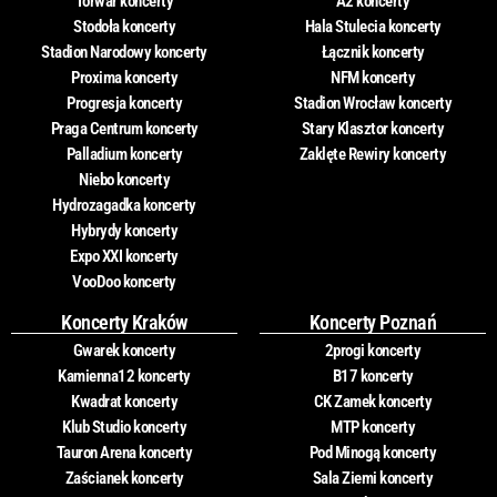
Torwar koncerty
A2 koncerty
Stodoła koncerty
Hala Stulecia koncerty
Stadion Narodowy koncerty
Łącznik koncerty
Proxima koncerty
NFM koncerty
Progresja koncerty
Stadion Wrocław koncerty
Praga Centrum koncerty
Stary Klasztor koncerty
Palladium koncerty
Zaklęte Rewiry koncerty
Niebo koncerty
Hydrozagadka koncerty
Hybrydy koncerty
Expo XXI koncerty
VooDoo koncerty
Koncerty Kraków
Koncerty Poznań
Gwarek koncerty
2progi koncerty
Kamienna12 koncerty
B17 koncerty
Kwadrat koncerty
CK Zamek koncerty
Klub Studio koncerty
MTP koncerty
Tauron Arena koncerty
Pod Minogą koncerty
Zaścianek koncerty
Sala Ziemi koncerty