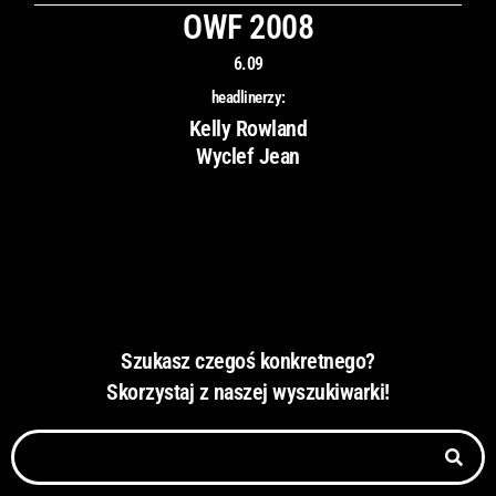
OWF 2008
6.09
headlinerzy:
Kelly Rowland
Wyclef Jean
Szukasz czegoś konkretnego?
Skorzystaj z naszej wyszukiwarki!
S
z