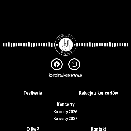
u
k
a
j
F
I
a
n
c
s
kontakt@koncertyw.pl
e
t
b
a
o
g
Festiwale
Relacje z koncertów
o
r
k
a
Koncerty
m
Koncerty 2026
Koncerty 2027
O KwP
Kontakt