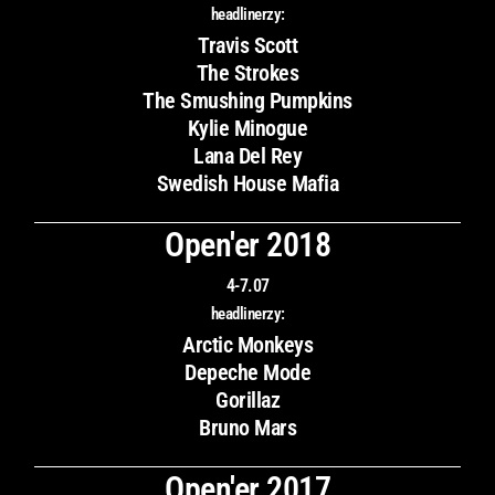
headlinerzy:
Travis Scott
The Strokes
The Smushing Pumpkins
Kylie Minogue
Lana Del Rey
Swedish House Mafia
Open'er 2018
4-7.07
headlinerzy:
Arctic Monkeys
Depeche Mode
Gorillaz
Bruno Mars
Open'er 2017