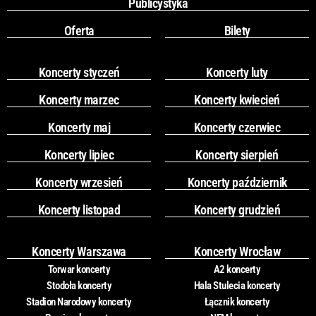
Publicystyka
Oferta
Bilety
Koncerty styczeń
Koncerty luty
Koncerty marzec
Koncerty kwiecień
Koncerty maj
Koncerty czerwiec
Koncerty lipiec
Koncerty sierpień
Koncerty wrzesień
Koncerty październik
Koncerty listopad
Koncerty grudzień
Koncerty Warszawa
Koncerty Wrocław
Torwar koncerty
A2 koncerty
Stodoła koncerty
Hala Stulecia koncerty
Stadion Narodowy koncerty
Łącznik koncerty