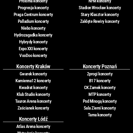
Proxima koncerty
NFM koncerty
Progresja koncerty
Stadion Wrocław koncerty
Praga Centrum koncerty
Stary Klasztor koncerty
Palladium koncerty
Zaklęte Rewiry koncerty
Niebo koncerty
Hydrozagadka koncerty
Hybrydy koncerty
Expo XXI koncerty
VooDoo koncerty
Koncerty Kraków
Koncerty Poznań
Gwarek koncerty
2progi koncerty
Kamienna12 koncerty
B17 koncerty
Kwadrat koncerty
CK Zamek koncerty
Klub Studio koncerty
MTP koncerty
Tauron Arena koncerty
Pod Minogą koncerty
Zaścianek koncerty
Sala Ziemi koncerty
Tama koncerty
Koncerty Łódź
Atlas Arena koncerty