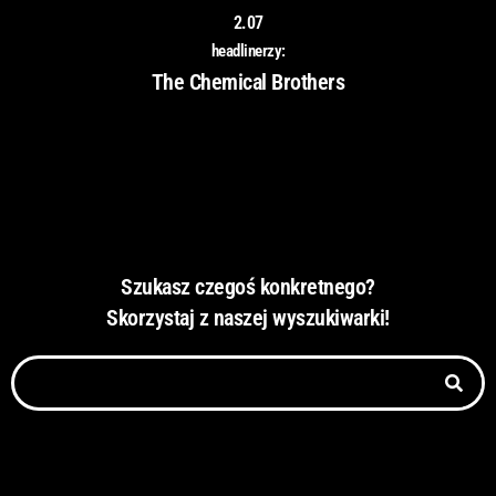
2.07
headlinerzy:
The Chemical Brothers
Szukasz czegoś konkretnego?
Skorzystaj z naszej wyszukiwarki!
S
z
u
k