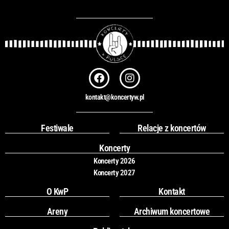
a
j
F
I
a
n
c
s
kontakt@koncertyw.pl
e
t
b
a
o
g
Festiwale
Relacje z koncertów
o
r
k
a
Koncerty
m
Koncerty 2026
Koncerty 2027
O KwP
Kontakt
Areny
Archiwum koncertowe