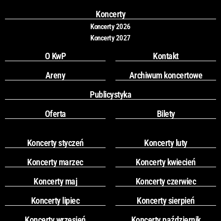
o
r
k
a
Koncerty
m
Koncerty 2026
Koncerty 2027
O KwP
Kontakt
Areny
Archiwum koncertowe
Publicystyka
Oferta
Bilety
Koncerty styczeń
Koncerty luty
Koncerty marzec
Koncerty kwiecień
Koncerty maj
Koncerty czerwiec
Koncerty lipiec
Koncerty sierpień
Koncerty wrzesień
Koncerty październik