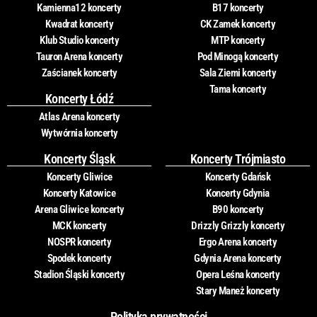
Kamienna12 koncerty
B17 koncerty
Kwadrat koncerty
CK Zamek koncerty
Klub Studio koncerty
MTP koncerty
Tauron Arena koncerty
Pod Minogą koncerty
Zaścianek koncerty
Sala Ziemi koncerty
Tama koncerty
Koncerty Łódź
Atlas Arena koncerty
Wytwórnia koncerty
Koncerty Śląsk
Koncerty Trójmiasto
Koncerty Gliwice
Koncerty Gdańsk
Koncerty Katowice
Koncerty Gdynia
Arena Gliwice koncerty
B90 koncerty
MCK koncerty
Drizzly Grizzly koncerty
NOSPR koncerty
Ergo Arena koncerty
Spodek koncerty
Gdynia Arena koncerty
Stadion Śląski koncerty
Opera Leśna koncerty
Stary Maneż koncerty
Polityka prywatności