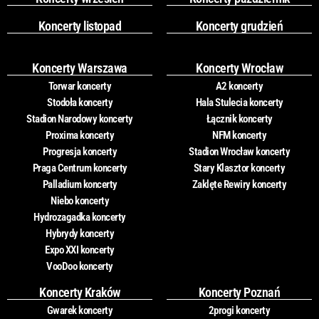
Koncerty listopad
Koncerty grudzień
Koncerty Warszawa
Koncerty Wrocław
Torwar koncerty
A2 koncerty
Stodoła koncerty
Hala Stulecia koncerty
Stadion Narodowy koncerty
Łącznik koncerty
Proxima koncerty
NFM koncerty
Progresja koncerty
Stadion Wrocław koncerty
Praga Centrum koncerty
Stary Klasztor koncerty
Palladium koncerty
Zaklęte Rewiry koncerty
Niebo koncerty
Hydrozagadka koncerty
Hybrydy koncerty
Expo XXI koncerty
VooDoo koncerty
Koncerty Kraków
Koncerty Poznań
Gwarek koncerty
2progi koncerty