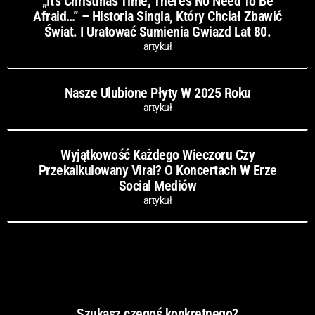
„It’s Christmas Time, There’s No Need To Be
Afraid…” – Historia Singla, Który Chciał Zbawić
Świat. I Uratować Sumienia Gwiazd Lat 80.
artykuł
Nasze Ulubione Płyty W 2025 Roku
artykuł
Wyjątkowość Każdego Wieczoru Czy
Przekalkulowany Viral? O Koncertach W Erze
Social Mediów
artykuł
Szukasz czegoś konkretnego?