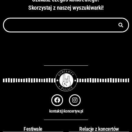
Skorzystaj z naszej wyszukiwarki!
Szukaj
F
I
a
n
c
s
kontakt@koncertyw.pl
e
t
b
a
o
g
Festiwale
Relacje z koncertów