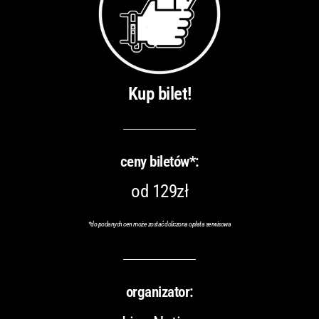
Kup bilet!
ceny biletów*:
od 129zł
*do podanych cen może zostać doliczona opłata serwisowa
organizator: