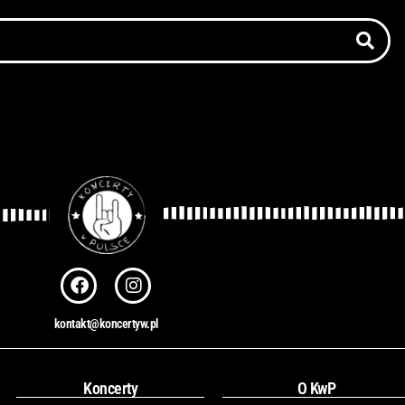
F
I
a
n
c
s
kontakt@koncertyw.pl
e
t
b
a
o
g
o
r
Koncerty
O KwP
k
a