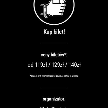
Kup bilet!
ceny biletów*:
od 119zł / 129zł / 140zł
*do podanych cen może zostać doliczona opłata serwisowa
organizator: