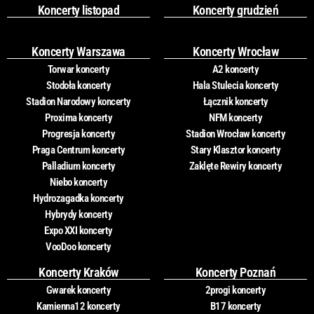
Koncerty listopad
Koncerty grudzień
Koncerty Warszawa
Koncerty Wrocław
Torwar koncerty
A2 koncerty
Stodoła koncerty
Hala Stulecia koncerty
Stadion Narodowy koncerty
Łącznik koncerty
Proxima koncerty
NFM koncerty
Progresja koncerty
Stadion Wrocław koncerty
Praga Centrum koncerty
Stary Klasztor koncerty
Palladium koncerty
Zaklęte Rewiry koncerty
Niebo koncerty
Hydrozagadka koncerty
Hybrydy koncerty
Expo XXI koncerty
VooDoo koncerty
Koncerty Kraków
Koncerty Poznań
Gwarek koncerty
2progi koncerty
Kamienna12 koncerty
B17 koncerty