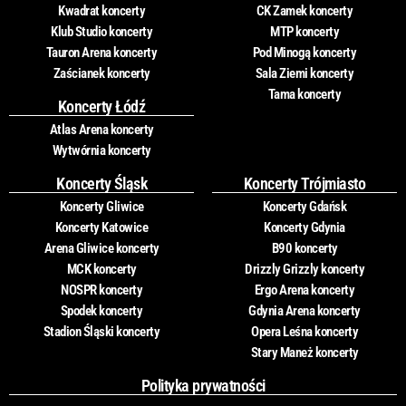
Kwadrat koncerty
CK Zamek koncerty
Klub Studio koncerty
MTP koncerty
Tauron Arena koncerty
Pod Minogą koncerty
Zaścianek koncerty
Sala Ziemi koncerty
Tama koncerty
Koncerty Łódź
Atlas Arena koncerty
Wytwórnia koncerty
Koncerty Śląsk
Koncerty Trójmiasto
Koncerty Gliwice
Koncerty Gdańsk
Koncerty Katowice
Koncerty Gdynia
Arena Gliwice koncerty
B90 koncerty
MCK koncerty
Drizzly Grizzly koncerty
NOSPR koncerty
Ergo Arena koncerty
Spodek koncerty
Gdynia Arena koncerty
Stadion Śląski koncerty
Opera Leśna koncerty
Stary Maneż koncerty
Polityka prywatności