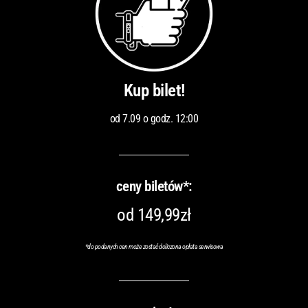
Kup bilet!
od 7.09 o godz. 12:00
ceny biletów*:
od 149,99zł
*
do podanych cen może zostać doliczona opłata serwisowa