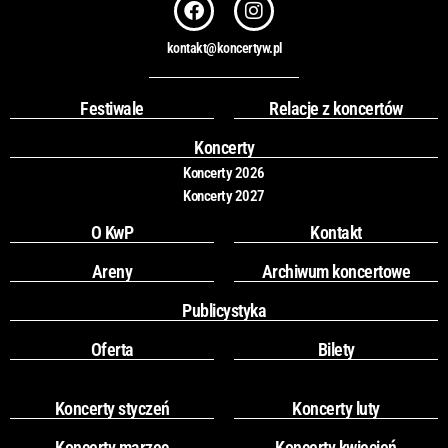
F
I
a
n
c
s
kontakt@koncertyw.pl
e
t
b
a
o
g
Festiwale
Relacje z koncertów
o
r
k
a
Koncerty
m
Koncerty 2026
Koncerty 2027
O KwP
Kontakt
Areny
Archiwum koncertowe
Publicystyka
Oferta
Bilety
Koncerty styczeń
Koncerty luty
Koncerty marzec
Koncerty kwiecień