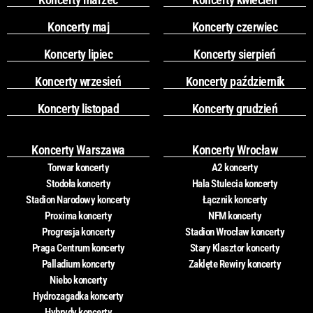
Koncerty maj
Koncerty czerwiec
Koncerty lipiec
Koncerty sierpień
Koncerty wrzesień
Koncerty październik
Koncerty listopad
Koncerty grudzień
Koncerty Warszawa
Koncerty Wrocław
Torwar koncerty
A2 koncerty
Stodoła koncerty
Hala Stulecia koncerty
Stadion Narodowy koncerty
Łącznik koncerty
Proxima koncerty
NFM koncerty
Progresja koncerty
Stadion Wrocław koncerty
Praga Centrum koncerty
Stary Klasztor koncerty
Palladium koncerty
Zaklęte Rewiry koncerty
Niebo koncerty
Hydrozagadka koncerty
Hybrydy koncerty