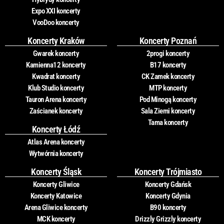
Expo XXI koncerty
VooDoo koncerty
Koncerty Kraków
Koncerty Poznań
Gwarek koncerty
2progi koncerty
Kamienna12 koncerty
B17 koncerty
Kwadrat koncerty
CK Zamek koncerty
Klub Studio koncerty
MTP koncerty
Tauron Arena koncerty
Pod Minogą koncerty
Zaścianek koncerty
Sala Ziemi koncerty
Tama koncerty
Koncerty Łódź
Atlas Arena koncerty
Wytwórnia koncerty
Koncerty Śląsk
Koncerty Trójmiasto
Koncerty Gliwice
Koncerty Gdańsk
Koncerty Katowice
Koncerty Gdynia
Arena Gliwice koncerty
B90 koncerty
MCK koncerty
Drizzly Grizzly koncerty