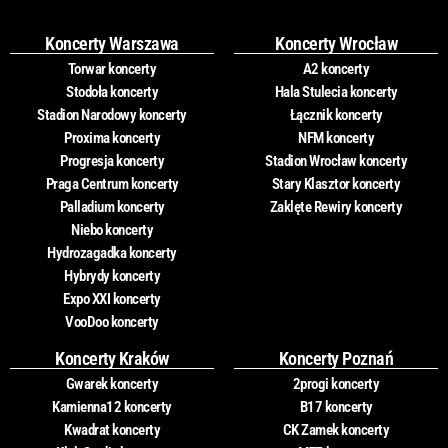
Koncerty Warszawa
Koncerty Wrocław
Torwar koncerty
A2 koncerty
Stodoła koncerty
Hala Stulecia koncerty
Stadion Narodowy koncerty
Łącznik koncerty
Proxima koncerty
NFM koncerty
Progresja koncerty
Stadion Wrocław koncerty
Praga Centrum koncerty
Stary Klasztor koncerty
Palladium koncerty
Zaklęte Rewiry koncerty
Niebo koncerty
Hydrozagadka koncerty
Hybrydy koncerty
Expo XXI koncerty
VooDoo koncerty
Koncerty Kraków
Koncerty Poznań
Gwarek koncerty
2progi koncerty
Kamienna12 koncerty
B17 koncerty
Kwadrat koncerty
CK Zamek koncerty