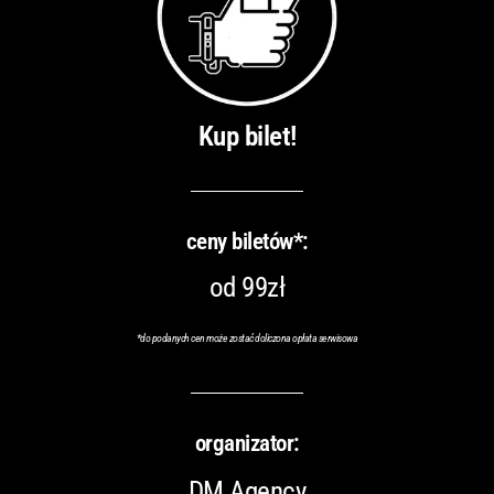
Kup bilet!
ceny biletów*:
od 99zł
*
do podanych cen może zostać doliczona opłata serwisowa
organizator:
DM Agency