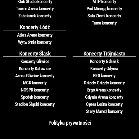
Klub Studio koncerty
MTP koncerty
Tauron Arena koncerty
Pod Minogą koncerty
Zaścianek koncerty
Sala Ziemi koncerty
Tama koncerty
Koncerty Łódź
Atlas Arena koncerty
Wytwórnia koncerty
Koncerty Śląsk
Koncerty Trójmiasto
Koncerty Gliwice
Koncerty Gdańsk
Koncerty Katowice
Koncerty Gdynia
Arena Gliwice koncerty
B90 koncerty
MCK koncerty
Drizzly Grizzly koncerty
NOSPR koncerty
Ergo Arena koncerty
Spodek koncerty
Gdynia Arena koncerty
Stadion Śląski koncerty
Opera Leśna koncerty
Stary Maneż koncerty
Polityka prywatności