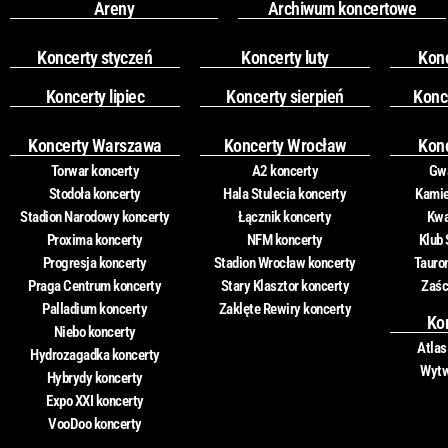
Areny
Archiwum koncertowe
Koncerty styczeń
Koncerty luty
Kon
Koncerty lipiec
Koncerty sierpień
Konc
Koncerty Warszawa
Koncerty Wrocław
Kon
Torwar koncerty
A2 koncerty
Gwa
Stodoła koncerty
Hala Stulecia koncerty
Kamie
Stadion Narodowy koncerty
Łącznik koncerty
Kwa
Proxima koncerty
NFM koncerty
Klub 
Progresja koncerty
Stadion Wrocław koncerty
Tauro
Praga Centrum koncerty
Stary Klasztor koncerty
Zaśc
Palladium koncerty
Zaklęte Rewiry koncerty
Ko
Niebo koncerty
Atlas
Hydrozagadka koncerty
Wytw
Hybrydy koncerty
Expo XXI koncerty
VooDoo koncerty