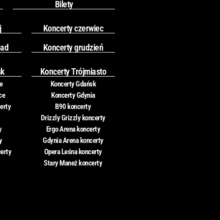
Bilety
j
Koncerty czerwiec
pad
Koncerty grudzień
sk
Koncerty Trójmiasto
e
Koncerty Gdańsk
ce
Koncerty Gdynia
erty
B90 koncerty
Drizzly Grizzly koncerty
y
Ergo Arena koncerty
y
Gdynia Arena koncerty
certy
Opera Leśna koncerty
Stary Maneż koncerty