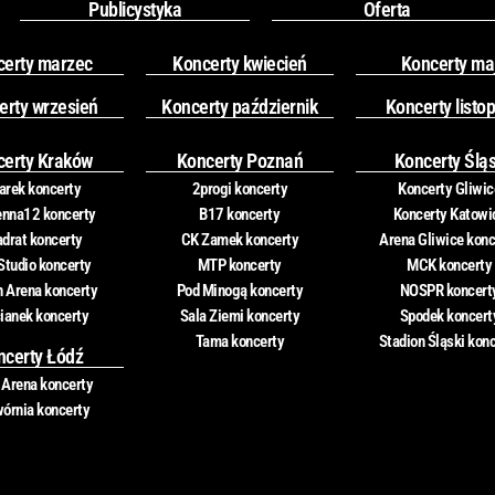
Publicystyka
Oferta
certy marzec
Koncerty kwiecień
Koncerty ma
erty wrzesień
Koncerty październik
Koncerty listo
certy Kraków
Koncerty Poznań
Koncerty Ślą
rek koncerty
2progi koncerty
Koncerty Gliwic
nna12 koncerty
B17 koncerty
Koncerty Katowi
drat koncerty
CK Zamek koncerty
Arena Gliwice konc
Studio koncerty
MTP koncerty
MCK koncerty
n Arena koncerty
Pod Minogą koncerty
NOSPR koncert
ianek koncerty
Sala Ziemi koncerty
Spodek koncert
Tama koncerty
Stadion Śląski kon
ncerty Łódź
 Arena koncerty
órnia koncerty