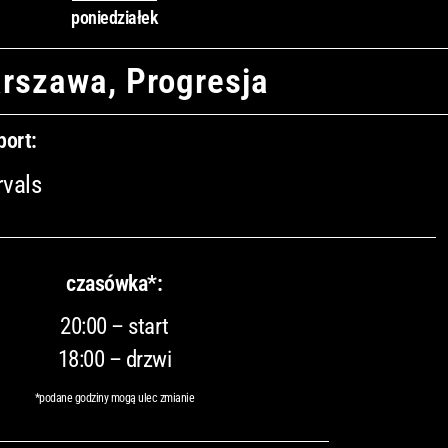
poniedziałek
rszawa, Progresja
port:
rvals
czasówka*:
20:00 – start
18:00 – drzwi
*podane godziny mogą ulec zmianie