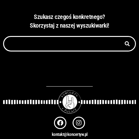
Szukasz czegoś konkretnego?
Skorzystaj z naszej wyszukiwarki!
Szukaj
F
I
a
n
c
s
kontakt@koncertyw.pl
e
t