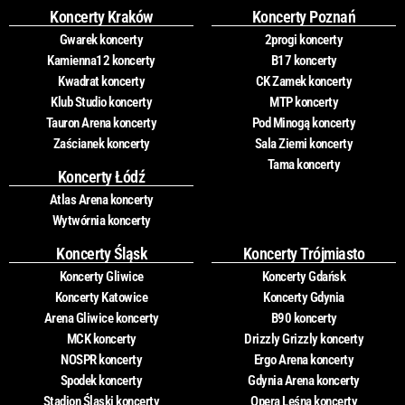
Koncerty Kraków
Koncerty Poznań
Gwarek koncerty
2progi koncerty
Kamienna12 koncerty
B17 koncerty
Kwadrat koncerty
CK Zamek koncerty
Klub Studio koncerty
MTP koncerty
Tauron Arena koncerty
Pod Minogą koncerty
Zaścianek koncerty
Sala Ziemi koncerty
Tama koncerty
Koncerty Łódź
Atlas Arena koncerty
Wytwórnia koncerty
Koncerty Śląsk
Koncerty Trójmiasto
Koncerty Gliwice
Koncerty Gdańsk
Koncerty Katowice
Koncerty Gdynia
Arena Gliwice koncerty
B90 koncerty
MCK koncerty
Drizzly Grizzly koncerty
NOSPR koncerty
Ergo Arena koncerty
Spodek koncerty
Gdynia Arena koncerty
Stadion Śląski koncerty
Opera Leśna koncerty