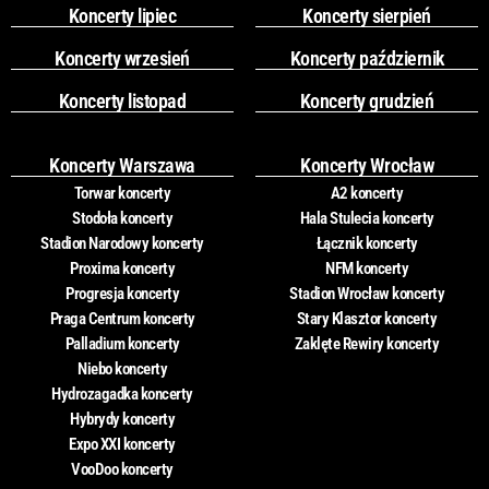
Koncerty lipiec
Koncerty sierpień
Koncerty wrzesień
Koncerty październik
Koncerty listopad
Koncerty grudzień
Koncerty Warszawa
Koncerty Wrocław
Torwar koncerty
A2 koncerty
Stodoła koncerty
Hala Stulecia koncerty
Stadion Narodowy koncerty
Łącznik koncerty
Proxima koncerty
NFM koncerty
Progresja koncerty
Stadion Wrocław koncerty
Praga Centrum koncerty
Stary Klasztor koncerty
Palladium koncerty
Zaklęte Rewiry koncerty
Niebo koncerty
Hydrozagadka koncerty
Hybrydy koncerty
Expo XXI koncerty
VooDoo koncerty