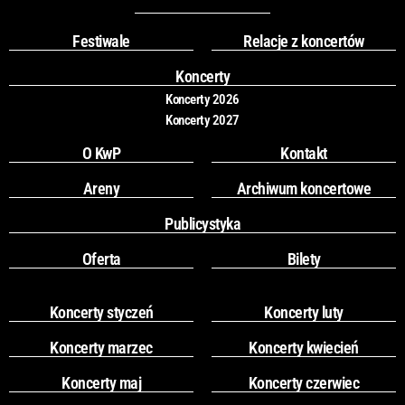
b
a
o
g
Festiwale
Relacje z koncertów
o
r
k
a
Koncerty
m
Koncerty 2026
Koncerty 2027
O KwP
Kontakt
Areny
Archiwum koncertowe
Publicystyka
Oferta
Bilety
Koncerty styczeń
Koncerty luty
Koncerty marzec
Koncerty kwiecień
Koncerty maj
Koncerty czerwiec