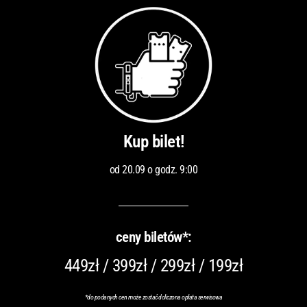
Kup bilet!
od 20.09 o godz. 9:00
ceny biletów*:
449zł / 399zł / 299zł / 199zł
*do podanych cen może zostać doliczona opłata serwisowa