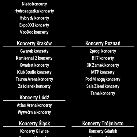
Niebo koncerty
Hydrozagadka koncerty
Hybrydy koncerty
Expo XXI koncerty
VooDoo koncerty
Koncerty Kraków
Koncerty Poznań
Gwarek koncerty
2progi koncerty
Kamienna12 koncerty
B17 koncerty
Kwadrat koncerty
CK Zamek koncerty
Klub Studio koncerty
MTP koncerty
Tauron Arena koncerty
Pod Minogą koncerty
Zaścianek koncerty
Sala Ziemi koncerty
Tama koncerty
Koncerty Łódź
Atlas Arena koncerty
Wytwórnia koncerty
Koncerty Śląsk
Koncerty Trójmiasto
Koncerty Gliwice
Koncerty Gdańsk