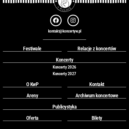
F
I
a
n
c
s
kontakt@koncertyw.pl
e
t
b
a
o
g
Festiwale
Relacje z koncertów
o
r
k
a
Koncerty
m
Koncerty 2026
Koncerty 2027
O KwP
Kontakt
Areny
Archiwum koncertowe
Publicystyka
Oferta
Bilety