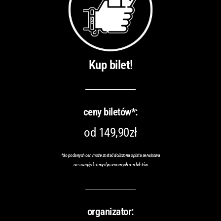
Kup bilet!
ceny biletów*:
od 149,90zł
*do podanych cen może zostać doliczona opłata serwisowa
nie uwzględniamy dynamicznych cen biletów
organizator: