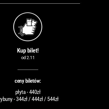
Kup bilet!
od 2.11
ceny biletów:
płyta - 440zł
rybuny - 344zł / 444zł / 544zł