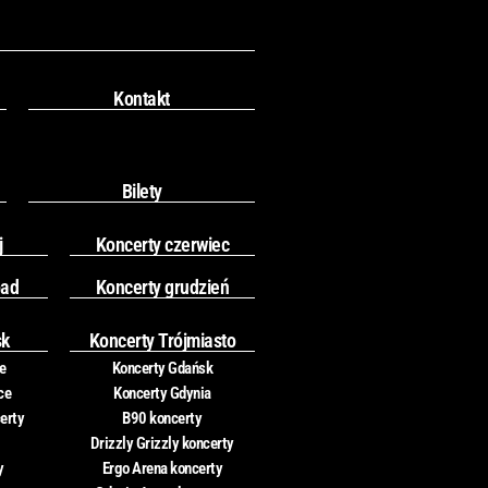
Kontakt
Bilety
j
Koncerty czerwiec
pad
Koncerty grudzień
sk
Koncerty Trójmiasto
e
Koncerty Gdańsk
ce
Koncerty Gdynia
erty
B90 koncerty
Drizzly Grizzly koncerty
y
Ergo Arena koncerty