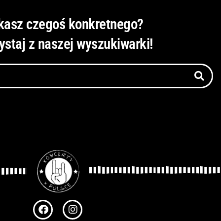
kasz czegoś konkretnego?
ystaj z naszej wyszukiwarki!
F
I
a
n