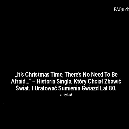
FAQu do
„It’s Christmas Time, There’s No Need To Be
Afraid…” – Historia Singla, Który Chciał Zbawić
Świat. I Uratować Sumienia Gwiazd Lat 80.
artykuł