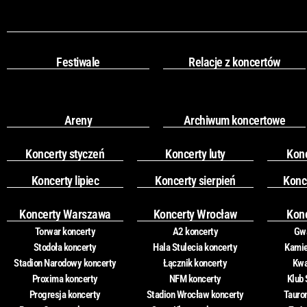
Festiwale
Relacje z koncertów
Areny
Archiwum koncertowe
Koncerty styczeń
Koncerty luty
Kon
Koncerty lipiec
Koncerty sierpień
Konc
Koncerty Warszawa
Koncerty Wrocław
Kon
Torwar koncerty
A2 koncerty
Gwa
Stodoła koncerty
Hala Stulecia koncerty
Kamie
Stadion Narodowy koncerty
Łącznik koncerty
Kwa
Proxima koncerty
NFM koncerty
Klub 
Progresja koncerty
Stadion Wrocław koncerty
Tauro