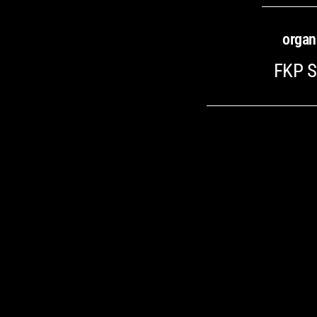
organ
FKP S