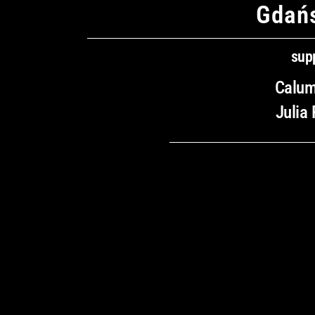
Gdańs
sup
Calum
Julia