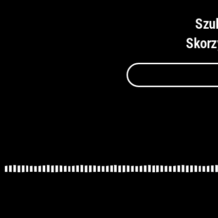
Szu
Skorz
Szukaj