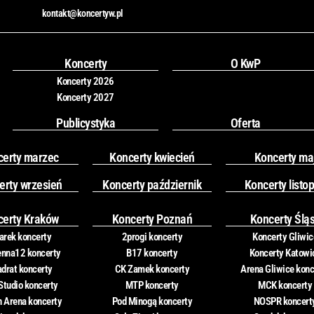
c
s
kontakt@koncertyw.pl
e
t
b
a
o
g
o
r
Koncerty
O KwP
k
a
Koncerty 2026
m
Koncerty 2027
Publicystyka
Oferta
certy marzec
Koncerty kwiecień
Koncerty ma
erty wrzesień
Koncerty październik
Koncerty listo
certy Kraków
Koncerty Poznań
Koncerty Ślą
rek koncerty
2progi koncerty
Koncerty Gliwic
nna12 koncerty
B17 koncerty
Koncerty Katowi
drat koncerty
CK Zamek koncerty
Arena Gliwice konc
Studio koncerty
MTP koncerty
MCK koncerty
n Arena koncerty
Pod Minogą koncerty
NOSPR koncert