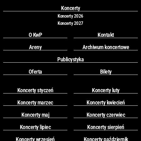
k
a
Koncerty
m
Koncerty 2026
Koncerty 2027
O KwP
Kontakt
Areny
Archiwum koncertowe
Publicystyka
Oferta
Bilety
Koncerty styczeń
Koncerty luty
Koncerty marzec
Koncerty kwiecień
Koncerty maj
Koncerty czerwiec
Koncerty lipiec
Koncerty sierpień
Koncerty wrzesień
Koncerty październik