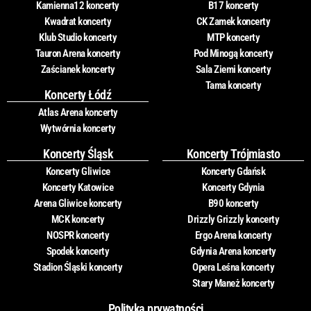
Kamienna12 koncerty
B17 koncerty
Kwadrat koncerty
CK Zamek koncerty
Klub Studio koncerty
MTP koncerty
Tauron Arena koncerty
Pod Minogą koncerty
Zaścianek koncerty
Sala Ziemi koncerty
Tama koncerty
Koncerty Łódź
Atlas Arena koncerty
Wytwórnia koncerty
Koncerty Śląsk
Koncerty Trójmiasto
Koncerty Gliwice
Koncerty Gdańsk
Koncerty Katowice
Koncerty Gdynia
Arena Gliwice koncerty
B90 koncerty
MCK koncerty
Drizzly Grizzly koncerty
NOSPR koncerty
Ergo Arena koncerty
Spodek koncerty
Gdynia Arena koncerty
Stadion Śląski koncerty
Opera Leśna koncerty
Stary Maneż koncerty
Polityka prywatności