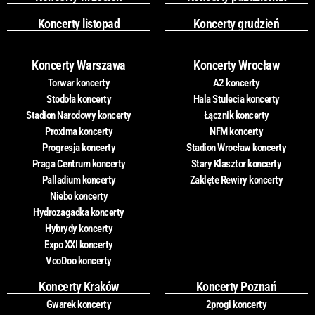
Koncerty listopad
Koncerty grudzień
Koncerty Warszawa
Koncerty Wrocław
Torwar koncerty
A2 koncerty
Stodoła koncerty
Hala Stulecia koncerty
Stadion Narodowy koncerty
Łącznik koncerty
Proxima koncerty
NFM koncerty
Progresja koncerty
Stadion Wrocław koncerty
Praga Centrum koncerty
Stary Klasztor koncerty
Palladium koncerty
Zaklęte Rewiry koncerty
Niebo koncerty
Hydrozagadka koncerty
Hybrydy koncerty
Expo XXI koncerty
VooDoo koncerty
Koncerty Kraków
Koncerty Poznań
Gwarek koncerty
2progi koncerty