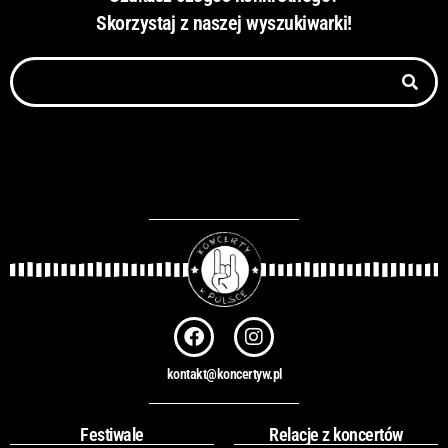
Skorzystaj z naszej wyszukiwarki!
Szukaj
F
I
a
n
c
s
kontakt@koncertyw.pl
e
t
b
a
o
g
Festiwale
Relacje z koncertów
o
r