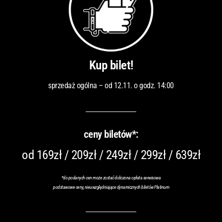
Kup bilet!
sprzedaż ogólna – od 12.11. o godz. 14:00
ceny biletów*:
od 169zł / 209zł / 249zł / 299zł / 639zł
*do podanych cen może zostać doliczona opłata serwisowa
podstawowe ceny, nieuwzględniające dynamicznych biletów Platinum