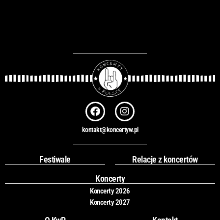
F
I
a
n
c
s
kontakt@koncertyw.pl
e
t
b
a
o
g
Festiwale
Relacje z koncertów
o
r
k
a
Koncerty
m
Koncerty 2026
Koncerty 2027