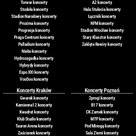
Torwar koncerty
A2 koncerty
Stodoła koncerty
Hala Stulecia koncerty
Stadion Narodowy koncerty
Łącznik koncerty
Proxima koncerty
NFM koncerty
Progresja koncerty
Stadion Wrocław koncerty
Praga Centrum koncerty
Stary Klasztor koncerty
Palladium koncerty
Zaklęte Rewiry koncerty
Niebo koncerty
Hydrozagadka koncerty
Hybrydy koncerty
Expo XXI koncerty
VooDoo koncerty
Koncerty Kraków
Koncerty Poznań
Gwarek koncerty
2progi koncerty
Kamienna12 koncerty
B17 koncerty
Kwadrat koncerty
CK Zamek koncerty
Klub Studio koncerty
MTP koncerty
Tauron Arena koncerty
Pod Minogą koncerty
Zaścianek koncerty
Sala Ziemi koncerty