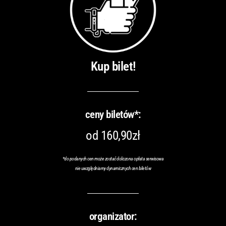
Kup bilet!
ceny biletów*:
od 160,90zł
*do podanych cen może zostać doliczona opłata serwisowa
nie uwzględniamy dynamicznych cen biletów
organizator: