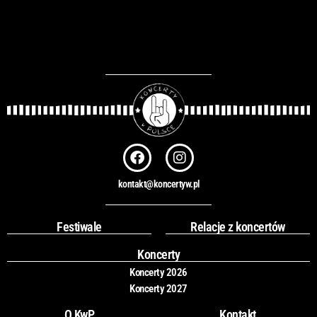
F
I
a
n
c
s
kontakt@koncertyw.pl
e
t
b
a
o
g
Festiwale
Relacje z koncertów
o
r
k
a
Koncerty
m
Koncerty 2026
Koncerty 2027
O KwP
Kontakt