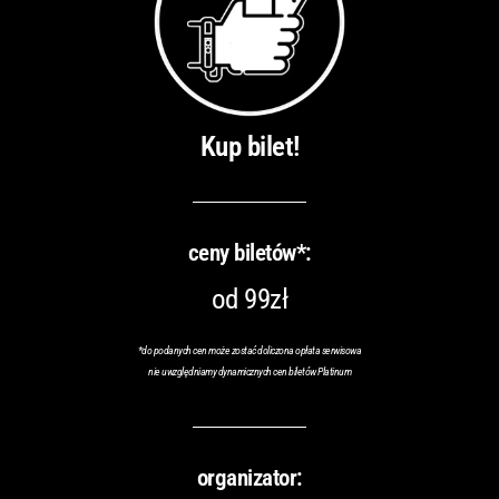
Kup bilet!
ceny biletów*:
od 99zł
*
do podanych cen może zostać doliczona opłata serwisowa
nie uwzględniamy dynamicznych cen biletów Platinum
organizator: