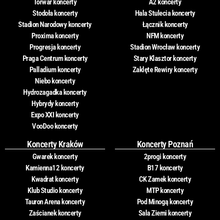
Torwar koncerty
A2 koncerty
Stodoła koncerty
Hala Stulecia koncerty
Stadion Narodowy koncerty
Łącznik koncerty
Proxima koncerty
NFM koncerty
Progresja koncerty
Stadion Wrocław koncerty
Praga Centrum koncerty
Stary Klasztor koncerty
Palladium koncerty
Zaklęte Rewiry koncerty
Niebo koncerty
Hydrozagadka koncerty
Hybrydy koncerty
Expo XXI koncerty
VooDoo koncerty
Koncerty Kraków
Koncerty Poznań
Gwarek koncerty
2progi koncerty
Kamienna12 koncerty
B17 koncerty
Kwadrat koncerty
CK Zamek koncerty
Klub Studio koncerty
MTP koncerty
Tauron Arena koncerty
Pod Minogą koncerty
Zaścianek koncerty
Sala Ziemi koncerty