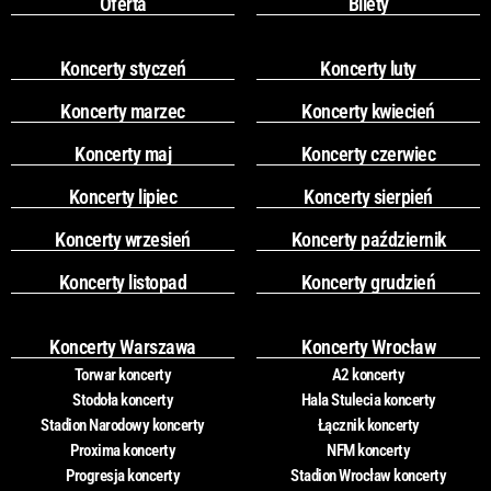
Oferta
Bilety
Koncerty styczeń
Koncerty luty
Koncerty marzec
Koncerty kwiecień
Koncerty maj
Koncerty czerwiec
Koncerty lipiec
Koncerty sierpień
Koncerty wrzesień
Koncerty październik
Koncerty listopad
Koncerty grudzień
Koncerty Warszawa
Koncerty Wrocław
Torwar koncerty
A2 koncerty
Stodoła koncerty
Hala Stulecia koncerty
Stadion Narodowy koncerty
Łącznik koncerty
Proxima koncerty
NFM koncerty
Progresja koncerty
Stadion Wrocław koncerty