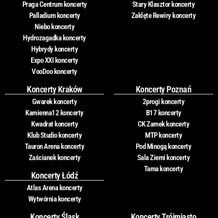
Praga Centrum koncerty
Stary Klasztor koncerty
Palladium koncerty
Zaklęte Rewiry koncerty
Niebo koncerty
Hydrozagadka koncerty
Hybrydy koncerty
Expo XXI koncerty
VooDoo koncerty
Koncerty Kraków
Koncerty Poznań
Gwarek koncerty
2progi koncerty
Kamienna12 koncerty
B17 koncerty
Kwadrat koncerty
CK Zamek koncerty
Klub Studio koncerty
MTP koncerty
Tauron Arena koncerty
Pod Minogą koncerty
Zaścianek koncerty
Sala Ziemi koncerty
Tama koncerty
Koncerty Łódź
Atlas Arena koncerty
Wytwórnia koncerty
Koncerty Śląsk
Koncerty Trójmiasto