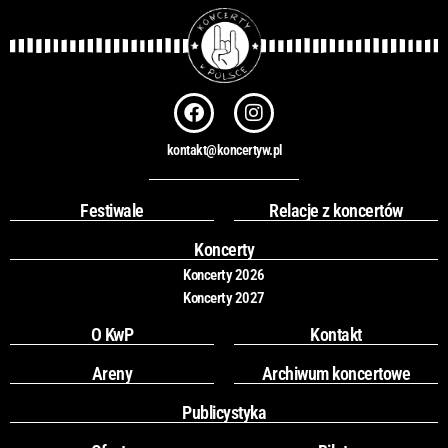
F
I
a
n
c
s
kontakt@koncertyw.pl
e
t
b
a
o
g
Festiwale
Relacje z koncertów
o
r
k
a
Koncerty
m
Koncerty 2026
Koncerty 2027
O KwP
Kontakt
Areny
Archiwum koncertowe
Publicystyka