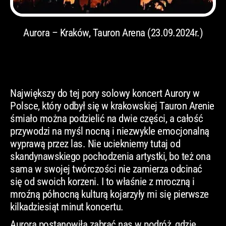
Aurora – Kraków, Tauron Arena (23.09.2024r.)
Największy do tej pory solowy koncert Aurory w
Polsce, który odbył się w krakowskiej Tauron Arenie
śmiało można podzielić na dwie części, a całość
przywodzi na myśl nocną i niezwykle emocjonalną
wyprawą przez las. Nie uciekniemy tutaj od
skandynawskiego pochodzenia artystki, bo też ona
sama w swojej twórczości nie zamierza odcinać
się od swoich korzeni. I to właśnie z mroczną i
mroźną północną kulturą kojarzyły mi się pierwsze
kilkadziesiąt minut koncertu.
Aurora postanowiła zabrać nas w podróż, gdzie