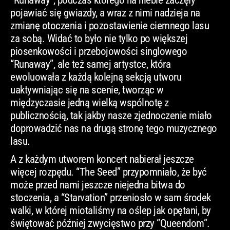
pojawiać się gwiazdy, a wraz z nimi nadzieja na
zmianę otoczenia i pozostawienie ciemnego lasu
za sobą. Widać to było nie tylko po większej
piosenkowości i przebojowości singlowego
“Runaway”, ale też samej artystce, która
ewoluowała z każdą kolejną sekcją utworu
uaktywniając się na scenie, tworząc w
międzyczasie jedną wielką wspólnotę z
publicznością, tak jakby nasze zjednoczenie miało
doprowadzić nas na drugą stronę tego muzycznego
lasu.
A z każdym utworem koncert nabierał jeszcze
więcej rozpędu. “The Seed” przypomniało, że być
może przed nami jeszcze niejedna bitwa do
stoczenia, a “Starvation” przeniosło w sam środek
walki, w której miotaliśmy na oślep jak opętani, by
świętować później zwycięstwo przy “Queendom”.