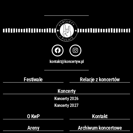
F
I
a
n
c
s
kontakt@koncertyw.pl
e
t
b
a
o
g
Festiwale
Relacje z koncertów
o
r
k
a
Koncerty
m
Koncerty 2026
Koncerty 2027
O KwP
Kontakt
Areny
Archiwum koncertowe