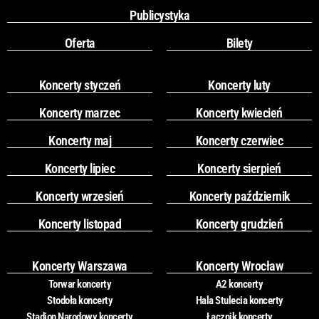
Publicystyka
Oferta
Bilety
Koncerty styczeń
Koncerty luty
Koncerty marzec
Koncerty kwiecień
Koncerty maj
Koncerty czerwiec
Koncerty lipiec
Koncerty sierpień
Koncerty wrzesień
Koncerty październik
Koncerty listopad
Koncerty grudzień
Koncerty Warszawa
Koncerty Wrocław
Torwar koncerty
A2 koncerty
Stodoła koncerty
Hala Stulecia koncerty
Stadion Narodowy koncerty
Łącznik koncerty