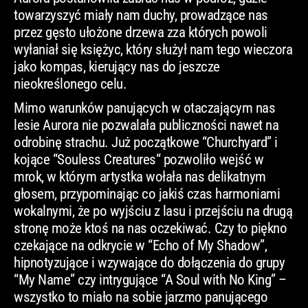
towarzyszyć miały nam duchy, prowadzące nas
przez gęsto ułożone drzewa zza których powoli
wyłaniał się księżyc, który służył nam tego wieczora
jako kompas, kierujący nas do jeszcze
nieokreślonego celu.
Mimo warunków panujących w otaczającym nas
lesie Aurora nie pozwalała publiczności nawet na
odrobinę strachu. Już początkowe “Churchyard” i
kojące “Souless Creatures“ pozwoliło wejść w
mrok, w którym artystka wołała nas delikatnym
głosem, przypominając co jakiś czas harmoniami
wokalnymi, że po wyjściu z lasu i przejściu na drugą
stronę może ktoś na nas oczekiwać. Czy to piękno
czekające na odkrycie w “Echo of My Shadow”,
hipnotyzujące i wzywające do dołączenia do grupy
“My Name” czy intrygujące “A Soul with No King” –
wszystko to miało na sobie jarzmo panującego