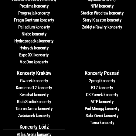
Proxima koncerty
NFM koncerty
Progresja koncerty
Stadion Wrocław koncerty
Praga Centrum koncerty
Stary Klasztor koncerty
Palladium koncerty
Zaklęte Rewiry koncerty
Niebo koncerty
Hydrozagadka koncerty
Hybrydy koncerty
Expo XXI koncerty
VooDoo koncerty
Koncerty Kraków
Koncerty Poznań
Gwarek koncerty
2progi koncerty
Kamienna12 koncerty
B17 koncerty
Kwadrat koncerty
CK Zamek koncerty
Klub Studio koncerty
MTP koncerty
Tauron Arena koncerty
Pod Minogą koncerty
Zaścianek koncerty
Sala Ziemi koncerty
Tama koncerty
Koncerty Łódź
Atlas Arena koncerty