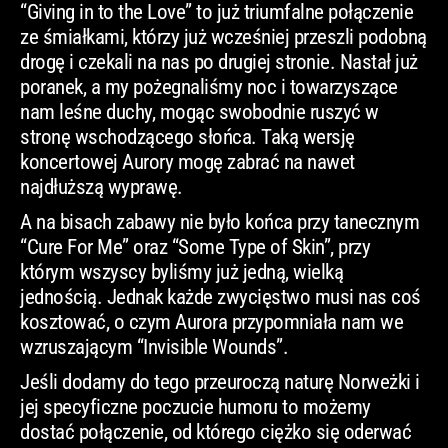
“Giving in to the Love” to już triumfalne połączenie
ze śmiałkami, którzy już wcześniej przeszli podobną
drogę i czekali na nas po drugiej stronie. Nastał już
poranek, a my pożegnaliśmy noc i towarzyszące
nam leśne duchy, mogąc swobodnie ruszyć w
stronę wschodzącego słońca. Taką wersję
koncertowej Aurory mogę zabrać na nawet
najdłuższą wyprawę.
A na bisach zabawy nie było końca przy tanecznym
“Cure For Me” oraz “Some Type of Skin”, przy
którym wszyscy byliśmy już jedną, wielką
jednością. Jednak każde zwycięstwo musi nas coś
kosztować, o czym Aurora przypomniała nam we
wzruszającym “Invisible Wounds”.
Jeśli dodamy do tego przeuroczą naturę Norweżki i
jej specyficzne poczucie humoru to możemy
dostać połączenie, od którego ciężko się oderwać