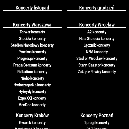
Koncerty listopad
Koncerty grudzień
Koncerty Warszawa
Koncerty Wrocław
Torwar koncerty
A2 koncerty
Stodoła koncerty
Hala Stulecia koncerty
Stadion Narodowy koncerty
Łącznik koncerty
Proxima koncerty
NFM koncerty
Progresja koncerty
Stadion Wrocław koncerty
Praga Centrum koncerty
Stary Klasztor koncerty
Palladium koncerty
Zaklęte Rewiry koncerty
Niebo koncerty
Hydrozagadka koncerty
Hybrydy koncerty
Expo XXI koncerty
VooDoo koncerty
Koncerty Kraków
Koncerty Poznań
Gwarek koncerty
2progi koncerty