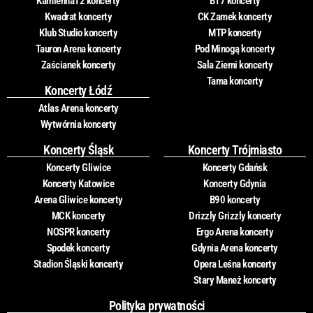
Kamienna12 koncerty
B17 koncerty
Kwadrat koncerty
CK Zamek koncerty
Klub Studio koncerty
MTP koncerty
Tauron Arena koncerty
Pod Minogą koncerty
Zaścianek koncerty
Sala Ziemi koncerty
Tama koncerty
Koncerty Łódź
Atlas Arena koncerty
Wytwórnia koncerty
Koncerty Śląsk
Koncerty Trójmiasto
Koncerty Gliwice
Koncerty Gdańsk
Koncerty Katowice
Koncerty Gdynia
Arena Gliwice koncerty
B90 koncerty
MCK koncerty
Drizzly Grizzly koncerty
NOSPR koncerty
Ergo Arena koncerty
Spodek koncerty
Gdynia Arena koncerty
Stadion Śląski koncerty
Opera Leśna koncerty
Stary Maneż koncerty
Polityka prywatności