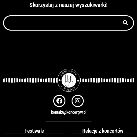
Skorzystaj z naszej wyszukiwarki!
Szukaj
F
I
a
n
c
s
kontakt@koncertyw.pl
e
t
b
a
o
g
Festiwale
Relacje z koncertów
o
r