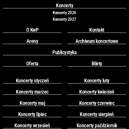
k
a
Koncerty
m
Koncerty 2026
Koncerty 2027
O KwP
Kontakt
Areny
Archiwum koncertowe
Publicystyka
Oferta
Bilety
Koncerty styczeń
Koncerty luty
Koncerty marzec
Koncerty kwiecień
Koncerty maj
Koncerty czerwiec
Koncerty lipiec
Koncerty sierpień
Koncerty wrzesień
Koncerty październik