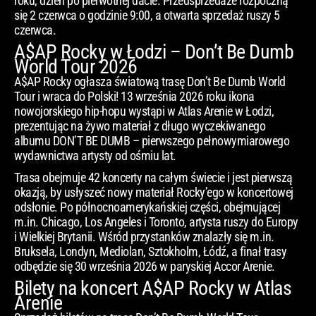
roku, dzień po pierwotnej dacie. Przedsprzedaże rozpoczną
się 2 czerwca o godzinie 9:00, a otwarta sprzedaż ruszy 5
czerwca.
A$AP Rocky w Łodzi – Don’t Be Dumb
World Tour 2026
A$AP Rocky ogłasza światową trasę Don’t Be Dumb World
Tour i wraca do Polski! 13 września 2026 roku ikona
nowojorskiego hip-hopu wystąpi w Atlas Arenie w Łodzi,
prezentując na żywo materiał z długo wyczekiwanego
albumu DON’T BE DUMB – pierwszego pełnowymiarowego
wydawnictwa artysty od ośmiu lat.
Trasa obejmuje 42 koncerty na całym świecie i jest pierwszą
okazją, by usłyszeć nowy materiał Rocky’ego w koncertowej
odsłonie. Po północnoamerykańskiej części, obejmującej
m.in. Chicago, Los Angeles i Toronto, artysta ruszy do Europy
i Wielkiej Brytanii. Wśród przystanków znalazły się m.in.
Bruksela, Londyn, Mediolan, Sztokholm, Łódź, a finał trasy
odbędzie się 30 września 2026 w paryskiej Accor Arenie.
Bilety na koncert A$AP Rocky w Atlas
Arenie