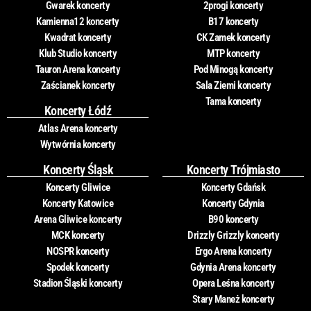
Gwarek koncerty
2progi koncerty
Kamienna12 koncerty
B17 koncerty
Kwadrat koncerty
CK Zamek koncerty
Klub Studio koncerty
MTP koncerty
Tauron Arena koncerty
Pod Minogą koncerty
Zaścianek koncerty
Sala Ziemi koncerty
Tama koncerty
Koncerty Łódź
Atlas Arena koncerty
Wytwórnia koncerty
Koncerty Śląsk
Koncerty Trójmiasto
Koncerty Gliwice
Koncerty Gdańsk
Koncerty Katowice
Koncerty Gdynia
Arena Gliwice koncerty
B90 koncerty
MCK koncerty
Drizzly Grizzly koncerty
NOSPR koncerty
Ergo Arena koncerty
Spodek koncerty
Gdynia Arena koncerty
Stadion Śląski koncerty
Opera Leśna koncerty
Stary Maneż koncerty