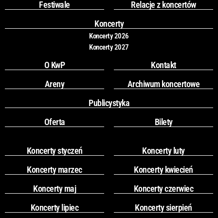
o
g
Festiwale
Relacje z koncertów
o
r
k
a
Koncerty
m
Koncerty 2026
Koncerty 2027
O KwP
Kontakt
Areny
Archiwum koncertowe
Publicystyka
Oferta
Bilety
Koncerty styczeń
Koncerty luty
Koncerty marzec
Koncerty kwiecień
Koncerty maj
Koncerty czerwiec
Koncerty lipiec
Koncerty sierpień