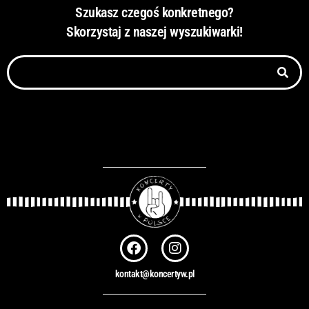
Szukasz czegoś konkretnego?
Skorzystaj z naszej wyszukiwarki!
Szukaj
F
I
a
n
c
s
kontakt@koncertyw.pl
e
t
b
a