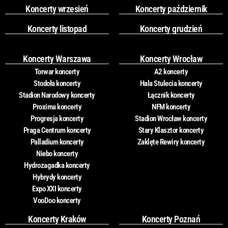
Koncerty wrzesień
Koncerty październik
Koncerty listopad
Koncerty grudzień
Koncerty Warszawa
Koncerty Wrocław
Torwar koncerty
A2 koncerty
Stodoła koncerty
Hala Stulecia koncerty
Stadion Narodowy koncerty
Łącznik koncerty
Proxima koncerty
NFM koncerty
Progresja koncerty
Stadion Wrocław koncerty
Praga Centrum koncerty
Stary Klasztor koncerty
Palladium koncerty
Zaklęte Rewiry koncerty
Niebo koncerty
Hydrozagadka koncerty
Hybrydy koncerty
Expo XXI koncerty
VooDoo koncerty
Koncerty Kraków
Koncerty Poznań