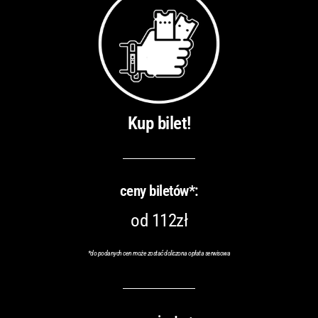
Kup bilet!
ceny biletów*:
od 112zł
*do podanych cen może zostać doliczona opłata serwisowa