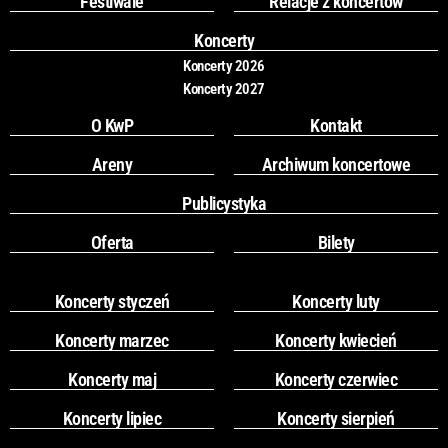
Festiwale
Relacje z koncertów
o
r
k
a
Koncerty
m
Koncerty 2026
Koncerty 2027
O KwP
Kontakt
Areny
Archiwum koncertowe
Publicystyka
Oferta
Bilety
Koncerty styczeń
Koncerty luty
Koncerty marzec
Koncerty kwiecień
Koncerty maj
Koncerty czerwiec
Koncerty lipiec
Koncerty sierpień