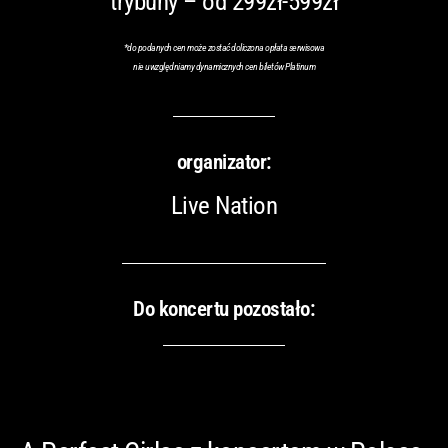
trybuny – od 299zł-599zł
*
do podanych cen może zostać doliczona opłata serwisowa
nie uwzględniamy dynamicznych cen biletów Platinum
organizator:
Live Nation
Do koncertu pozostało: