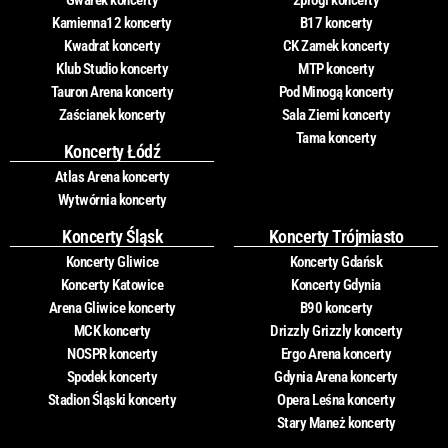
Gwarek koncerty
2progi koncerty
Kamienna12 koncerty
B17 koncerty
Kwadrat koncerty
CK Zamek koncerty
Klub Studio koncerty
MTP koncerty
Tauron Arena koncerty
Pod Minogą koncerty
Zaścianek koncerty
Sala Ziemi koncerty
Tama koncerty
Koncerty Łódź
Atlas Arena koncerty
Wytwórnia koncerty
Koncerty Śląsk
Koncerty Trójmiasto
Koncerty Gliwice
Koncerty Gdańsk
Koncerty Katowice
Koncerty Gdynia
Arena Gliwice koncerty
B90 koncerty
MCK koncerty
Drizzly Grizzly koncerty
NOSPR koncerty
Ergo Arena koncerty
Spodek koncerty
Gdynia Arena koncerty
Stadion Śląski koncerty
Opera Leśna koncerty
Stary Maneż koncerty