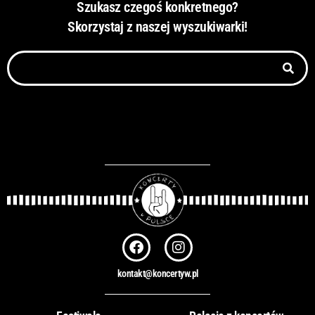
Szukasz czegoś konkretnego?
Skorzystaj z naszej wyszukiwarki!
Szukaj
F
I
a
n
c
s
kontakt@koncertyw.pl
e
t
b
a
o
g