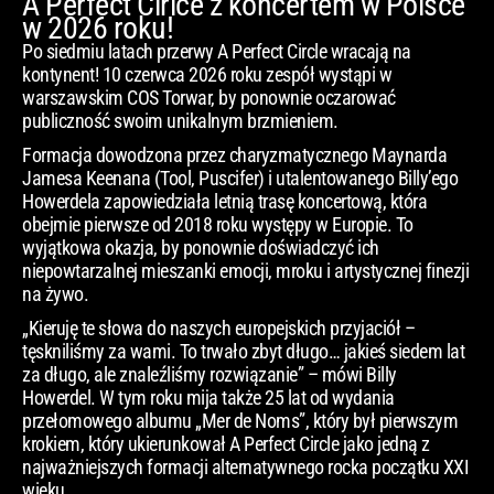
A Perfect Cirlce z koncertem w Polsce
w 2026 roku!
Po siedmiu latach przerwy A Perfect Circle wracają na
kontynent! 10 czerwca 2026 roku zespół wystąpi w
warszawskim COS Torwar, by ponownie oczarować
publiczność swoim unikalnym brzmieniem.
Formacja dowodzona przez charyzmatycznego Maynarda
Jamesa Keenana (Tool, Puscifer) i utalentowanego Billy’ego
Howerdela zapowiedziała letnią trasę koncertową, która
obejmie pierwsze od 2018 roku występy w Europie. To
wyjątkowa okazja, by ponownie doświadczyć ich
niepowtarzalnej mieszanki emocji, mroku i artystycznej finezji
na żywo.
„Kieruję te słowa do naszych europejskich przyjaciół –
tęskniliśmy za wami. To trwało zbyt długo… jakieś siedem lat
za długo, ale znaleźliśmy rozwiązanie” – mówi Billy
Howerdel. W tym roku mija także 25 lat od wydania
przełomowego albumu „Mer de Noms”, który był pierwszym
krokiem, który ukierunkował A Perfect Circle jako jedną z
najważniejszych formacji alternatywnego rocka początku XXI
wieku.