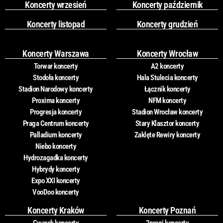
Koncerty wrzesień
Koncerty październik
Koncerty listopad
Koncerty grudzień
Koncerty Warszawa
Koncerty Wrocław
Torwar koncerty
A2 koncerty
Stodoła koncerty
Hala Stulecia koncerty
Stadion Narodowy koncerty
Łącznik koncerty
Proxima koncerty
NFM koncerty
Progresja koncerty
Stadion Wrocław koncerty
Praga Centrum koncerty
Stary Klasztor koncerty
Palladium koncerty
Zaklęte Rewiry koncerty
Niebo koncerty
Hydrozagadka koncerty
Hybrydy koncerty
Expo XXI koncerty
VooDoo koncerty
Koncerty Kraków
Koncerty Poznań