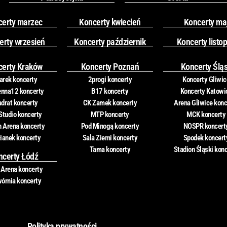
certy marzec
Koncerty kwiecień
Koncerty ma
erty wrzesień
Koncerty październik
Koncerty listo
certy Kraków
Koncerty Poznań
Koncerty Ślą
rek koncerty
2progi koncerty
Koncerty Gliwic
nna12 koncerty
B17 koncerty
Koncerty Katowi
drat koncerty
CK Zamek koncerty
Arena Gliwice konc
Studio koncerty
MTP koncerty
MCK koncerty
n Arena koncerty
Pod Minogą koncerty
NOSPR koncert
ianek koncerty
Sala Ziemi koncerty
Spodek koncert
Tama koncerty
Stadion Śląski kon
ncerty Łódź
 Arena koncerty
órnia koncerty
Polityka prywatności