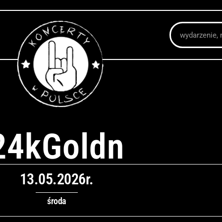
Szukaj
24kGoldn
13.05.2026r.
środa