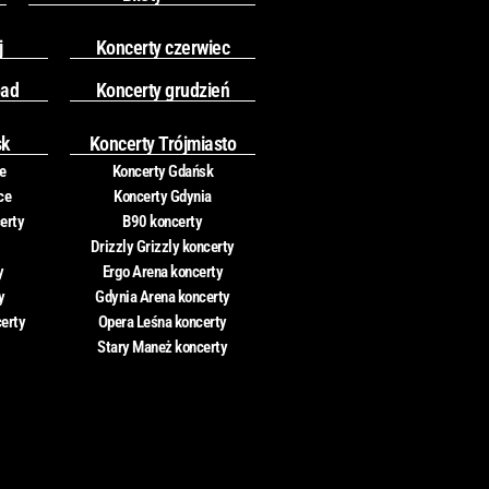
j
Koncerty czerwiec
pad
Koncerty grudzień
sk
Koncerty Trójmiasto
e
Koncerty Gdańsk
ce
Koncerty Gdynia
erty
B90 koncerty
Drizzly Grizzly koncerty
y
Ergo Arena koncerty
y
Gdynia Arena koncerty
certy
Opera Leśna koncerty
Stary Maneż koncerty