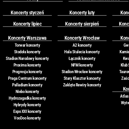
Koncerty styczeń
Koncerty luty
Kon
Koncerty lipiec
Koncerty sierpień
Konc
Koncerty Warszawa
Koncerty Wrocław
Kon
Torwar koncerty
A2 koncerty
Gwa
Stodoła koncerty
Hala Stulecia koncerty
Kamie
Stadion Narodowy koncerty
Łącznik koncerty
Kwa
Proxima koncerty
NFM koncerty
Klub 
Progresja koncerty
Stadion Wrocław koncerty
Tauro
Praga Centrum koncerty
Stary Klasztor koncerty
Zaśc
Palladium koncerty
Zaklęte Rewiry koncerty
Ko
Niebo koncerty
Atlas
Hydrozagadka koncerty
Wytw
Hybrydy koncerty
Expo XXI koncerty
VooDoo koncerty