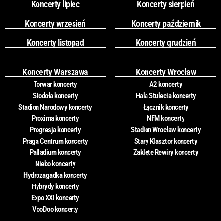
Koncerty lipiec
Koncerty sierpień
Koncerty wrzesień
Koncerty październik
Koncerty listopad
Koncerty grudzień
Koncerty Warszawa
Koncerty Wrocław
Torwar koncerty
A2 koncerty
Stodoła koncerty
Hala Stulecia koncerty
Stadion Narodowy koncerty
Łącznik koncerty
Proxima koncerty
NFM koncerty
Progresja koncerty
Stadion Wrocław koncerty
Praga Centrum koncerty
Stary Klasztor koncerty
Palladium koncerty
Zaklęte Rewiry koncerty
Niebo koncerty
Hydrozagadka koncerty
Hybrydy koncerty
Expo XXI koncerty
VooDoo koncerty