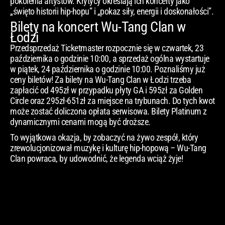
pokolenia artystów. Krytycy określają ich koncerty jako
„święto historii hip-hopu” i „pokaz siły, energii i doskonałości”.
Bilety na koncert Wu-Tang Clan w
Łodzi
Przedsprzedaż Ticketmaster rozpocznie się w czwartek, 23
października o godzinie 10:00, a sprzedaż ogólna wystartuje
w piątek, 24 października o godzinie 10:00. Poznaliśmy już
ceny biletów! Za bilety na Wu-Tang Clan w Łodzi trzeba
zapłacić od 495zł w przypadku płyty GA i 595zł za Golden
Circle oraz 295zł-651zł za miejsce na trybunach. Do tych kwot
może zostać doliczona opłata serwisowa. Bilety Platinum z
dynamicznymi cenami mogą być droższe.
To wyjątkowa okazja, by zobaczyć na żywo zespół, który
zrewolucjonizował muzykę i kulturę hip-hopową – Wu-Tang
Clan powraca, by udowodnić, że legenda wciąż żyje!