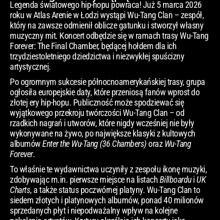
Legenda światowego hip-hopu powraca! Już 5 marca 2026
roku w Atlas Arenie w Łodzi wystąpi Wu-Tang Clan – zespół,
który na zawsze odmienił oblicze gatunku i stworzył własny
muzyczny mit. Koncert odbędzie się w ramach trasy Wu-Tang
Forever: The Final Chamber, będącej hołdem dla ich
trzydziestoletniego dziedzictwa i niezwykłej spuścizny
artystycznej.
Po ogromnym sukcesie północnoamerykańskiej trasy, grupa
ogłosiła europejskie daty, które przeniosą fanów wprost do
złotej ery hip-hopu. Publiczność może spodziewać się
wyjątkowego przekroju twórczości Wu-Tang Clan – od
rzadkich nagrań i utworów, które nigdy wcześniej nie były
wykonywane na żywo, po największe klasyki z kultowych
albumów
Enter the Wu-Tang (36 Chambers)
oraz
Wu-Tang
Forever
.
To właśnie te wydawnictwa uczyniły z zespołu ikonę muzyki,
zdobywając m.in. pierwsze miejsce na listach
Billboardu
i
UK
Charts
, a także status poczwórnej platyny. Wu-Tang Clan to
siedem złotych i platynowych albumów, ponad 40 milionów
sprzedanych płyt i niepodważalny wpływ na kolejne