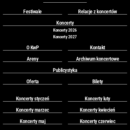
b
a
o
g
Festiwale
Relacje z koncertów
o
r
k
a
Koncerty
m
Koncerty 2026
Koncerty 2027
O KwP
Kontakt
Areny
Archiwum koncertowe
Publicystyka
Oferta
Bilety
Koncerty styczeń
Koncerty luty
Koncerty marzec
Koncerty kwiecień
Koncerty maj
Koncerty czerwiec