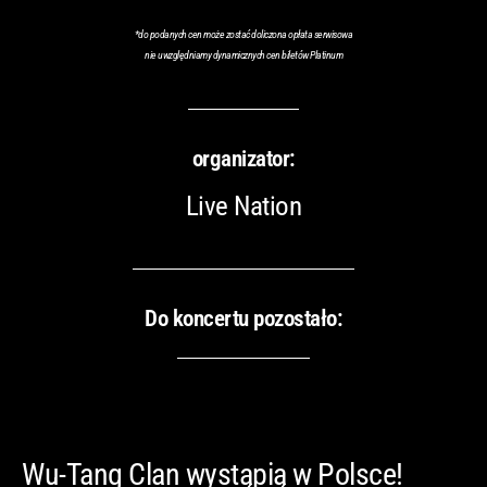
*
do podanych cen może zostać doliczona opłata serwisowa
nie uwzględniamy dynamicznych cen biletów Platinum
organizator:
Live Nation
Do koncertu pozostało:
Wu-Tang Clan wystąpią w Polsce!