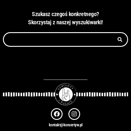
Szukasz czegoś konkretnego?
Skorzystaj z naszej wyszukiwarki!
Szukaj
F
I
a
n
c
s
kontakt@koncertyw.pl
e
t