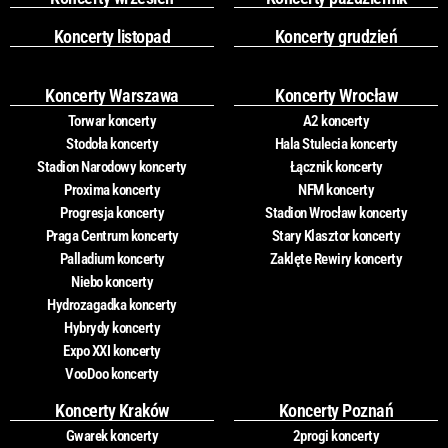
Koncerty listopad
Koncerty grudzień
Koncerty Warszawa
Koncerty Wrocław
Torwar koncerty
A2 koncerty
Stodoła koncerty
Hala Stulecia koncerty
Stadion Narodowy koncerty
Łącznik koncerty
Proxima koncerty
NFM koncerty
Progresja koncerty
Stadion Wrocław koncerty
Praga Centrum koncerty
Stary Klasztor koncerty
Palladium koncerty
Zaklęte Rewiry koncerty
Niebo koncerty
Hydrozagadka koncerty
Hybrydy koncerty
Expo XXI koncerty
VooDoo koncerty
Koncerty Kraków
Koncerty Poznań
Gwarek koncerty
2progi koncerty