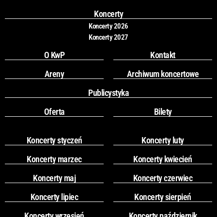
o
r
k
a
Koncerty
m
Koncerty 2026
Koncerty 2027
O KwP
Kontakt
Areny
Archiwum koncertowe
Publicystyka
Oferta
Bilety
Koncerty styczeń
Koncerty luty
Koncerty marzec
Koncerty kwiecień
Koncerty maj
Koncerty czerwiec
Koncerty lipiec
Koncerty sierpień
Koncerty wrzesień
Koncerty październik