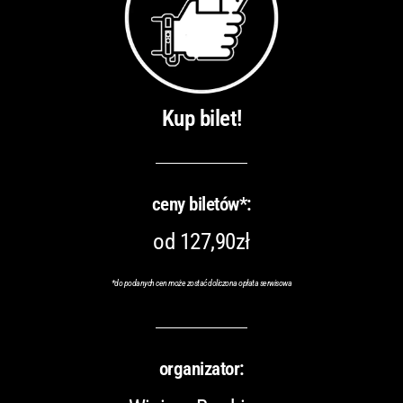
Kup bilet!
ceny biletów*:
od 127,90zł
*do podanych cen może zostać doliczona opłata serwisowa
organizator: