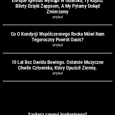
Enrique Iglesias Wystąpi W Gdańsku, Ty Kupisz
Bilety Dzięki Żappsom, A My Pytamy Dokąd
Zmierzamy
artykuł
Co O Kondycji Współczesnego Rocka Mówi Nam
Tegoroczny Powrót Oasis?
artykuł
10 Lat Bez Davida Bowiego. Ostatnie Muzyczne
Chwile Człowieka, Który Opuścił Ziemię.
artykuł
Szukasz czegoś konkretnego?