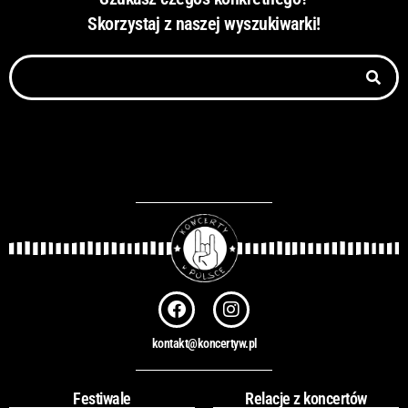
Skorzystaj z naszej wyszukiwarki!
Szukaj
F
I
a
n
c
s
kontakt@koncertyw.pl
e
t
b
a
o
g
Festiwale
Relacje z koncertów