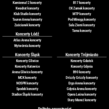
Kamienna12 koncerty
B17 koncerty
Kwadrat koncerty
CK Zamek koncerty
Klub Studio koncerty
MTP koncerty
Tauron Arena koncerty
Pod Minogą koncerty
Zaścianek koncerty
Sala Ziemi koncerty
Tama koncerty
Koncerty Łódź
Atlas Arena koncerty
Wytwórnia koncerty
Koncerty Śląsk
Koncerty Trójmiasto
Koncerty Gliwice
Koncerty Gdańsk
Koncerty Katowice
Koncerty Gdynia
Arena Gliwice koncerty
B90 koncerty
MCK koncerty
Drizzly Grizzly koncerty
NOSPR koncerty
Ergo Arena koncerty
Spodek koncerty
Gdynia Arena koncerty
Stadion Śląski koncerty
Opera Leśna koncerty
Stary Maneż koncerty
Polityka prywatności