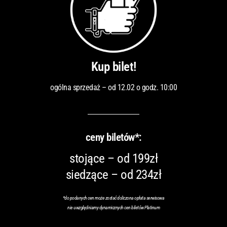
Kup bilet!
ogólna sprzedaż – od 12.02 o godz. 10:00
ceny biletów*:
stojące – od 199zł
siedzące – od 234zł
*do podanych cen może zostać doliczona opłata serwisowa
nie uwzględniamy dynamicznych cen biletów Platinum