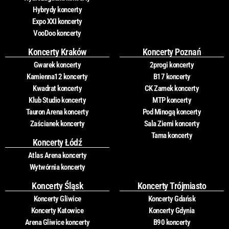
Hybrydy koncerty
Expo XXI koncerty
VooDoo koncerty
Koncerty Kraków
Koncerty Poznań
Gwarek koncerty
2progi koncerty
Kamienna12 koncerty
B17 koncerty
Kwadrat koncerty
CK Zamek koncerty
Klub Studio koncerty
MTP koncerty
Tauron Arena koncerty
Pod Minogą koncerty
Zaścianek koncerty
Sala Ziemi koncerty
Tama koncerty
Koncerty Łódź
Atlas Arena koncerty
Wytwórnia koncerty
Koncerty Śląsk
Koncerty Trójmiasto
Koncerty Gliwice
Koncerty Gdańsk
Koncerty Katowice
Koncerty Gdynia
Arena Gliwice koncerty
B90 koncerty