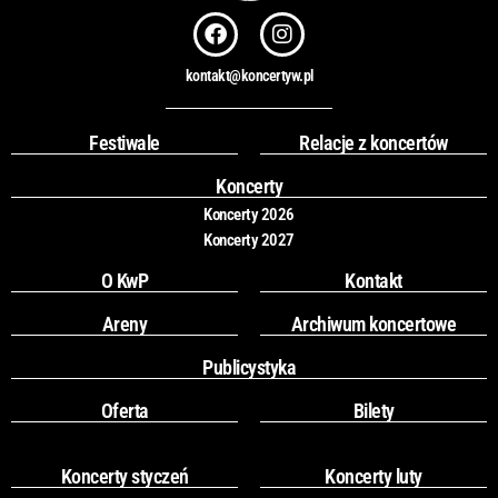
F
I
a
n
c
s
kontakt@koncertyw.pl
e
t
b
a
o
g
Festiwale
Relacje z koncertów
o
r
k
a
Koncerty
m
Koncerty 2026
Koncerty 2027
O KwP
Kontakt
Areny
Archiwum koncertowe
Publicystyka
Oferta
Bilety
Koncerty styczeń
Koncerty luty