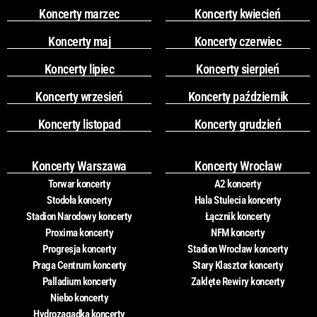
Koncerty marzec
Koncerty kwiecień
Koncerty maj
Koncerty czerwiec
Koncerty lipiec
Koncerty sierpień
Koncerty wrzesień
Koncerty październik
Koncerty listopad
Koncerty grudzień
Koncerty Warszawa
Koncerty Wrocław
Torwar koncerty
A2 koncerty
Stodoła koncerty
Hala Stulecia koncerty
Stadion Narodowy koncerty
Łącznik koncerty
Proxima koncerty
NFM koncerty
Progresja koncerty
Stadion Wrocław koncerty
Praga Centrum koncerty
Stary Klasztor koncerty
Palladium koncerty
Zaklęte Rewiry koncerty
Niebo koncerty
Hydrozagadka koncerty