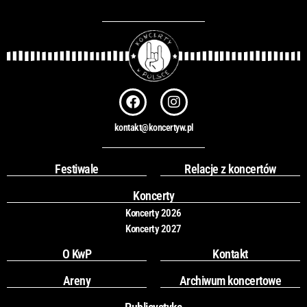
F
I
a
n
c
s
kontakt@koncertyw.pl
e
t
b
a
o
g
Festiwale
Relacje z koncertów
o
r
k
a
Koncerty
m
Koncerty 2026
Koncerty 2027
O KwP
Kontakt
Areny
Archiwum koncertowe