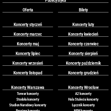
Publicystyka
Oferta
Bilety
Koncerty styczeń
Koncerty luty
Koncerty marzec
Koncerty kwiecień
Koncerty maj
Koncerty czerwiec
Koncerty lipiec
Koncerty sierpień
Koncerty wrzesień
Koncerty październik
Koncerty listopad
Koncerty grudzień
Koncerty Warszawa
Koncerty Wrocław
Torwar koncerty
A2 koncerty
Stodoła koncerty
Hala Stulecia koncerty
Stadion Narodowy koncerty
Łącznik koncerty
Proxima koncerty
NFM koncerty