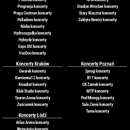
Progresja koncerty
Stadion Wrocław koncerty
Praga Centrum koncerty
Stary Klasztor koncerty
Palladium koncerty
Zaklęte Rewiry koncerty
Niebo koncerty
Hydrozagadka koncerty
Hybrydy koncerty
Expo XXI koncerty
VooDoo koncerty
Koncerty Kraków
Koncerty Poznań
Gwarek koncerty
2progi koncerty
Kamienna12 koncerty
B17 koncerty
Kwadrat koncerty
CK Zamek koncerty
Klub Studio koncerty
MTP koncerty
Tauron Arena koncerty
Pod Minogą koncerty
Zaścianek koncerty
Sala Ziemi koncerty
Tama koncerty
Koncerty Łódź
Atlas Arena koncerty
Wytwórnia koncerty