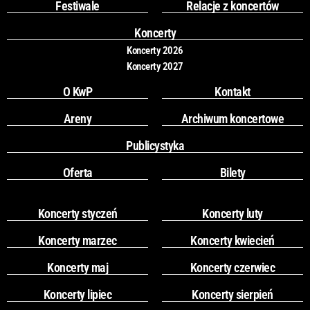
o
g
Festiwale
Relacje z koncertów
o
r
k
a
Koncerty
m
Koncerty 2026
Koncerty 2027
O KwP
Kontakt
Areny
Archiwum koncertowe
Publicystyka
Oferta
Bilety
Koncerty styczeń
Koncerty luty
Koncerty marzec
Koncerty kwiecień
Koncerty maj
Koncerty czerwiec
Koncerty lipiec
Koncerty sierpień