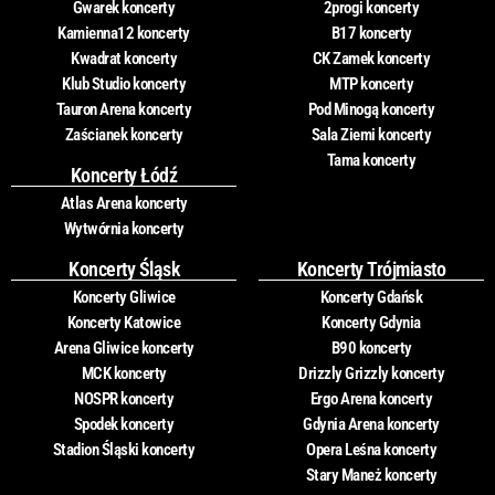
Gwarek koncerty
2progi koncerty
Kamienna12 koncerty
B17 koncerty
Kwadrat koncerty
CK Zamek koncerty
Klub Studio koncerty
MTP koncerty
Tauron Arena koncerty
Pod Minogą koncerty
Zaścianek koncerty
Sala Ziemi koncerty
Tama koncerty
Koncerty Łódź
Atlas Arena koncerty
Wytwórnia koncerty
Koncerty Śląsk
Koncerty Trójmiasto
Koncerty Gliwice
Koncerty Gdańsk
Koncerty Katowice
Koncerty Gdynia
Arena Gliwice koncerty
B90 koncerty
MCK koncerty
Drizzly Grizzly koncerty
NOSPR koncerty
Ergo Arena koncerty
Spodek koncerty
Gdynia Arena koncerty
Stadion Śląski koncerty
Opera Leśna koncerty
Stary Maneż koncerty