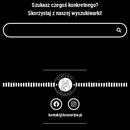
Szukasz czegoś konkretnego?
Skorzystaj z naszej wyszukiwarki!
Szukaj
F
I
a
n
c
s
kontakt@koncertyw.pl
e
t
b
a