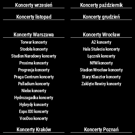
Koncerty wrzesień
Koncerty październik
Koncerty listopad
Koncerty grudzień
Koncerty Warszawa
Koncerty Wrocław
Torwar koncerty
A2 koncerty
Stodoła koncerty
Hala Stulecia koncerty
Stadion Narodowy koncerty
Łącznik koncerty
Proxima koncerty
NFM koncerty
Progresja koncerty
Stadion Wrocław koncerty
Praga Centrum koncerty
Stary Klasztor koncerty
Palladium koncerty
Zaklęte Rewiry koncerty
Niebo koncerty
Hydrozagadka koncerty
Hybrydy koncerty
Expo XXI koncerty
VooDoo koncerty
Koncerty Kraków
Koncerty Poznań