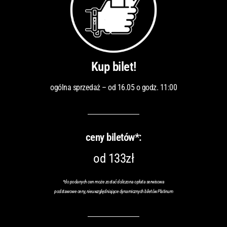
Kup bilet!
ogólna sprzedaż – od 16.05 o godz. 11:00
ceny biletów*:
od 133zł
*
do podanych cen może zostać doliczona opłata serwisowa
podstawowe ceny, nieuwzględniające dynamicznych biletów Platinum