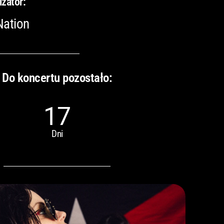
izator:
Nation
Do koncertu pozostało:
17
Dni