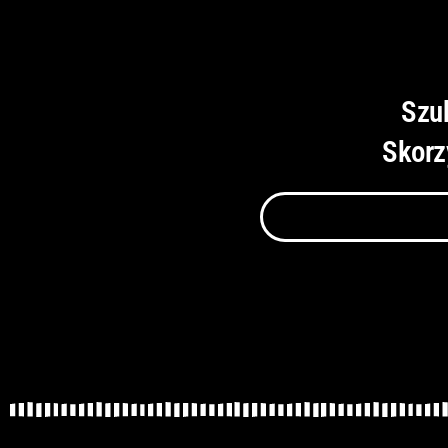
Szu
Skorz
Szukaj