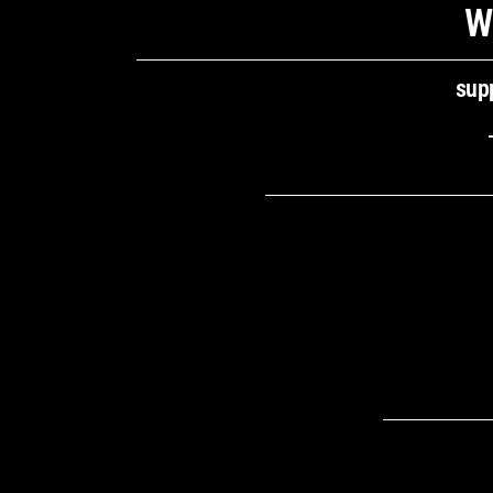
W
sup