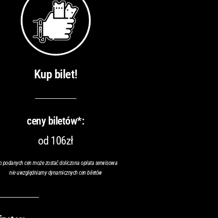
Kup bilet!
ceny biletów*:
od 106zł
o podanych cen może zostać doliczona opłata serwisowa
nie uwzględniamy dynamicznych cen biletów