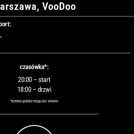
arszawa, VooDoo
port:
–
czasówka*:
20:00 – start
18:00 – drzwi
*podane godziny mogą ulec zmianie