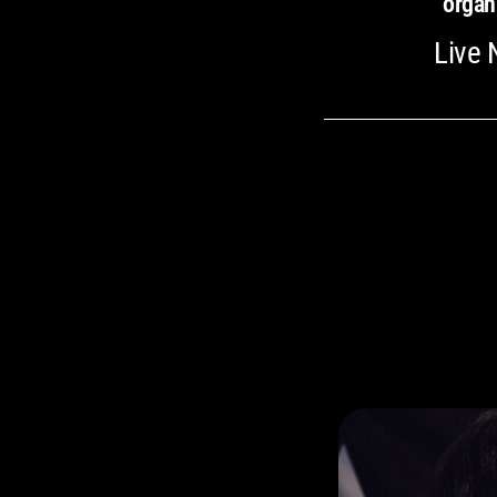
organ
Live 