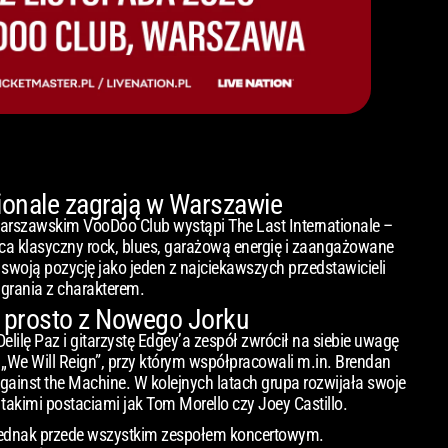
tionale zagrają w Warszawie
arszawskim VooDoo Club wystąpi The Last Internationale –
ca klasyczny rock, blues, garażową energię i zaangażowane
e swoją pozycję jako jeden z najciekawszych przedstawicieli
rania z charakterem.
 prosto z Nowego Jorku
elilę Paz i gitarzystę Edgey’a zespół zwrócił na siebie uwagę
We Will Reign”, przy którym współpracowali m.in. Brendan
Against the Machine. W kolejnych latach grupa rozwijała swoje
takimi postaciami jak Tom Morello czy Joey Castillo.
ą jednak przede wszystkim zespołem koncertowym.