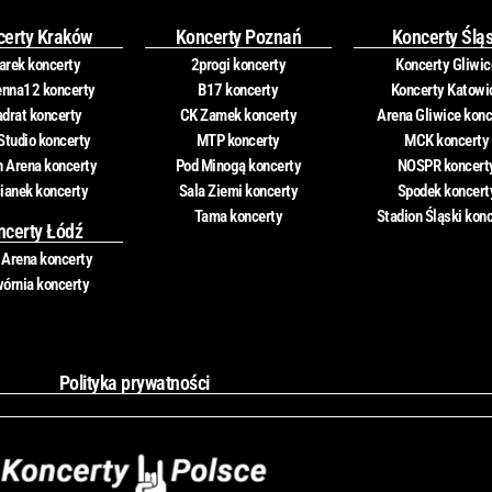
certy Kraków
Koncerty Poznań
Koncerty Ślą
rek koncerty
2progi koncerty
Koncerty Gliwic
nna12 koncerty
B17 koncerty
Koncerty Katowi
drat koncerty
CK Zamek koncerty
Arena Gliwice konc
Studio koncerty
MTP koncerty
MCK koncerty
n Arena koncerty
Pod Minogą koncerty
NOSPR koncert
ianek koncerty
Sala Ziemi koncerty
Spodek koncert
Tama koncerty
Stadion Śląski kon
ncerty Łódź
 Arena koncerty
órnia koncerty
Polityka prywatności