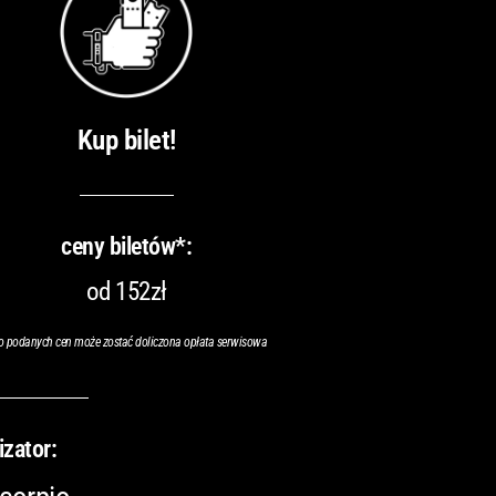
Kup bilet!
ceny biletów*:
od 152zł
o podanych cen może zostać doliczona opłata serwisowa
izator: