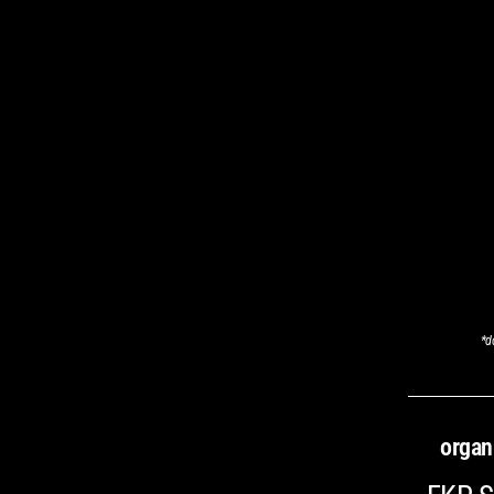
*
d
organ