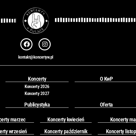
F
I
a
n
c
s
kontakt@koncertyw.pl
e
t
b
a
o
g
o
r
Koncerty
O KwP
k
a
Koncerty 2026
m
Koncerty 2027
Publicystyka
Oferta
certy marzec
Koncerty kwiecień
Koncerty ma
erty wrzesień
Koncerty październik
Koncerty listo