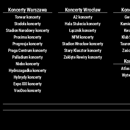
Koncerty Warszawa
Koncerty Wrocław
Kon
Torwar koncerty
A2 koncerty
Gwa
Stodoła koncerty
Hala Stulecia koncerty
Kamie
Stadion Narodowy koncerty
Łącznik koncerty
Kwa
Proxima koncerty
NFM koncerty
Klub 
Progresja koncerty
Stadion Wrocław koncerty
Tauro
Praga Centrum koncerty
Stary Klasztor koncerty
Zaśc
Palladium koncerty
Zaklęte Rewiry koncerty
Ko
Niebo koncerty
Atlas
Hydrozagadka koncerty
Wytw
Hybrydy koncerty
Expo XXI koncerty
VooDoo koncerty