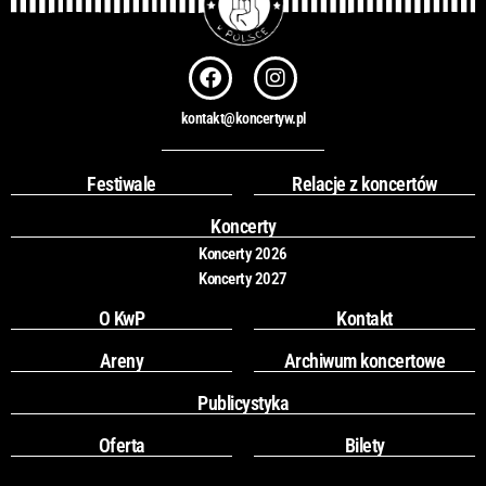
F
I
a
n
c
s
kontakt@koncertyw.pl
e
t
b
a
o
g
Festiwale
Relacje z koncertów
o
r
k
a
Koncerty
m
Koncerty 2026
Koncerty 2027
O KwP
Kontakt
Areny
Archiwum koncertowe
Publicystyka
Oferta
Bilety