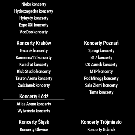
Niebo koncerty
Hydrozagadka koncerty
Hybrydy koncerty
Expo XXI koncerty
VooDoo koncerty
Koncerty Kraków
Koncerty Poznań
Gwarek koncerty
2progi koncerty
Kamienna12 koncerty
B17 koncerty
Kwadrat koncerty
CK Zamek koncerty
Klub Studio koncerty
MTP koncerty
Tauron Arena koncerty
Pod Minogą koncerty
Zaścianek koncerty
Sala Ziemi koncerty
Tama koncerty
Koncerty Łódź
Atlas Arena koncerty
Wytwórnia koncerty
Koncerty Śląsk
Koncerty Trójmiasto
Koncerty Gliwice
Koncerty Gdańsk