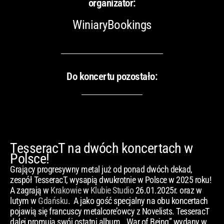
organizator:
WiniaryBookings
Do koncertu pozostało:
TesseracT na dwóch koncertach w
Polsce!
Grający progresywny metal już od ponad dwóch dekad,
zespół TesseracT, wysapią dwukrotnie w Polsce w 2025 roku!
A zagrają w
Krakowie
w
Klubie Studio
26.01.2025r. oraz w
lutym w
Gdańsku
. A jako gość specjalny na obu koncertach
pojawią się francuscy metalcore’owcy z Novelists. TesseracT
dalej promują swój ostatni album, „War of Being” wydany w