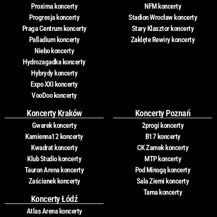
Proxima koncerty
NFM koncerty
Progresja koncerty
Stadion Wrocław koncerty
Praga Centrum koncerty
Stary Klasztor koncerty
Palladium koncerty
Zaklęte Rewiry koncerty
Niebo koncerty
Hydrozagadka koncerty
Hybrydy koncerty
Expo XXI koncerty
VooDoo koncerty
Koncerty Kraków
Koncerty Poznań
Gwarek koncerty
2progi koncerty
Kamienna12 koncerty
B17 koncerty
Kwadrat koncerty
CK Zamek koncerty
Klub Studio koncerty
MTP koncerty
Tauron Arena koncerty
Pod Minogą koncerty
Zaścianek koncerty
Sala Ziemi koncerty
Tama koncerty
Koncerty Łódź
Atlas Arena koncerty