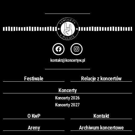
F
I
a
n
c
s
kontakt@koncertyw.pl
e
t
b
a
o
g
Festiwale
Relacje z koncertów
o
r
k
a
Koncerty
m
Koncerty 2026
Koncerty 2027
O KwP
Kontakt
Areny
Archiwum koncertowe