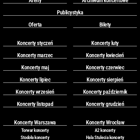
Areny
Archiwum koncertowe
Publicystyka
Oferta
Bilety
Koncerty styczeń
Koncerty luty
Koncerty marzec
Koncerty kwiecień
Koncerty maj
Koncerty czerwiec
Koncerty lipiec
Koncerty sierpień
Koncerty wrzesień
Koncerty październik
Koncerty listopad
Koncerty grudzień
Koncerty Warszawa
Koncerty Wrocław
Torwar koncerty
A2 koncerty
Stodoła koncerty
Hala Stulecia koncerty