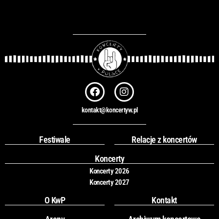
k
a
j
F
I
a
n
c
s
kontakt@koncertyw.pl
e
t
b
a
o
g
Festiwale
Relacje z koncertów
o
r
k
a
Koncerty
m
Koncerty 2026
Koncerty 2027
O KwP
Kontakt