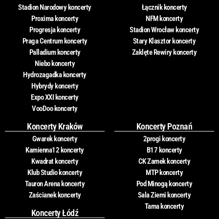
Stadion Narodowy koncerty
Łącznik koncerty
Proxima koncerty
NFM koncerty
Progresja koncerty
Stadion Wrocław koncerty
Praga Centrum koncerty
Stary Klasztor koncerty
Palladium koncerty
Zaklęte Rewiry koncerty
Niebo koncerty
Hydrozagadka koncerty
Hybrydy koncerty
Expo XXI koncerty
VooDoo koncerty
Koncerty Kraków
Koncerty Poznań
Gwarek koncerty
2progi koncerty
Kamienna12 koncerty
B17 koncerty
Kwadrat koncerty
CK Zamek koncerty
Klub Studio koncerty
MTP koncerty
Tauron Arena koncerty
Pod Minogą koncerty
Zaścianek koncerty
Sala Ziemi koncerty
Tama koncerty
Koncerty Łódź