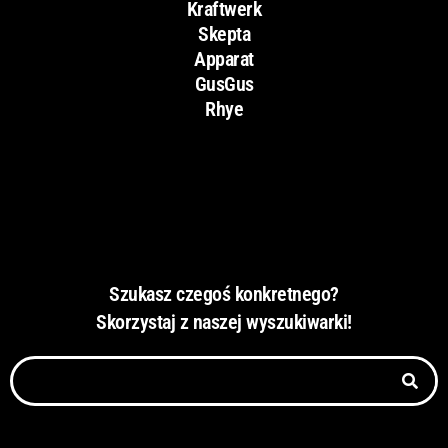
Kraftwerk
Skepta
Apparat
GusGus
Rhye
Szukasz czegoś konkretnego?
Skorzystaj z naszej wyszukiwarki!
S
z
u