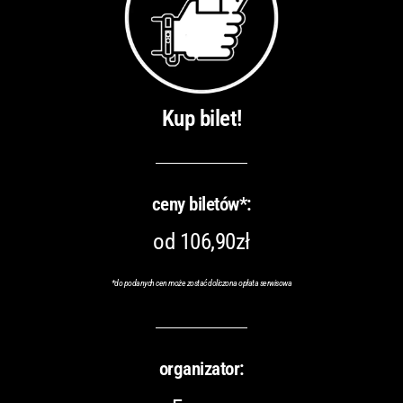
Kup bilet!
ceny biletów*:
od 106,90zł
*
do podanych cen może zostać doliczona opłata serwisowa
organizator: