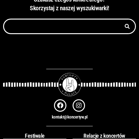
Skorzystaj z naszej wyszukiwarki!
Szukaj
F
I
a
n
c
s
kontakt@koncertyw.pl
e
t
b
a
o
g
Festiwale
Relacje z koncertów