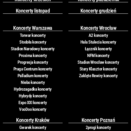
Koncerty listopad
Koncerty grudzień
Koncerty Warszawa
Koncerty Wrocław
Torwar koncerty
A2 koncerty
Stodoła koncerty
Hala Stulecia koncerty
Stadion Narodowy koncerty
Łącznik koncerty
Proxima koncerty
NFM koncerty
Progresja koncerty
Stadion Wrocław koncerty
Praga Centrum koncerty
Stary Klasztor koncerty
Palladium koncerty
Zaklęte Rewiry koncerty
Niebo koncerty
Hydrozagadka koncerty
Hybrydy koncerty
Expo XXI koncerty
VooDoo koncerty
Koncerty Kraków
Koncerty Poznań
Gwarek koncerty
2progi koncerty