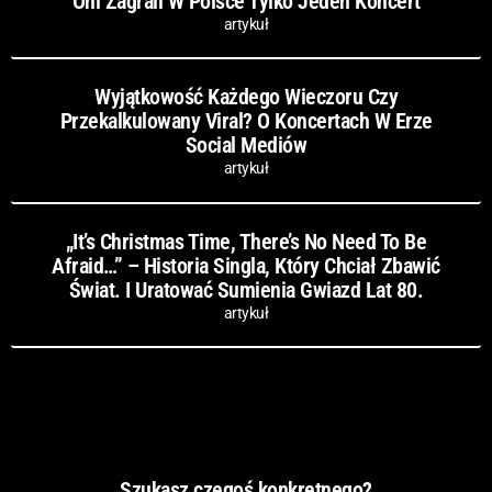
Oni Zagrali W Polsce Tylko Jeden Koncert
artykuł
Wyjątkowość Każdego Wieczoru Czy
Przekalkulowany Viral? O Koncertach W Erze
Social Mediów
artykuł
„It’s Christmas Time, There’s No Need To Be
Afraid…” – Historia Singla, Który Chciał Zbawić
Świat. I Uratować Sumienia Gwiazd Lat 80.
artykuł
Szukasz czegoś konkretnego?