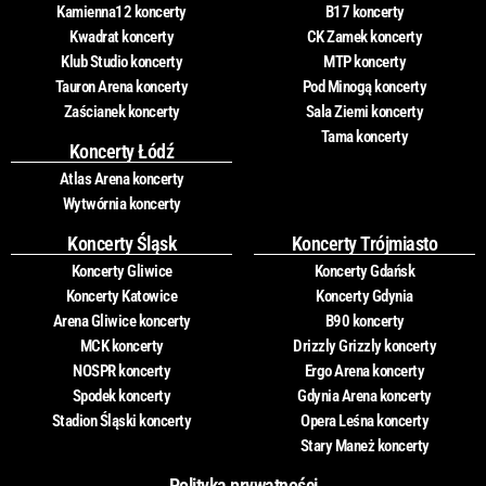
Kamienna12 koncerty
B17 koncerty
Kwadrat koncerty
CK Zamek koncerty
Klub Studio koncerty
MTP koncerty
Tauron Arena koncerty
Pod Minogą koncerty
Zaścianek koncerty
Sala Ziemi koncerty
Tama koncerty
Koncerty Łódź
Atlas Arena koncerty
Wytwórnia koncerty
Koncerty Śląsk
Koncerty Trójmiasto
Koncerty Gliwice
Koncerty Gdańsk
Koncerty Katowice
Koncerty Gdynia
Arena Gliwice koncerty
B90 koncerty
MCK koncerty
Drizzly Grizzly koncerty
NOSPR koncerty
Ergo Arena koncerty
Spodek koncerty
Gdynia Arena koncerty
Stadion Śląski koncerty
Opera Leśna koncerty
Stary Maneż koncerty
Polityka prywatności