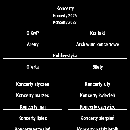
o
r
k
a
Koncerty
m
Koncerty 2026
Koncerty 2027
O KwP
Kontakt
Areny
Archiwum koncertowe
Publicystyka
Oferta
Bilety
Koncerty styczeń
Koncerty luty
Koncerty marzec
Koncerty kwiecień
Koncerty maj
Koncerty czerwiec
Koncerty lipiec
Koncerty sierpień
Koncerty wrzesień
Koncerty październik