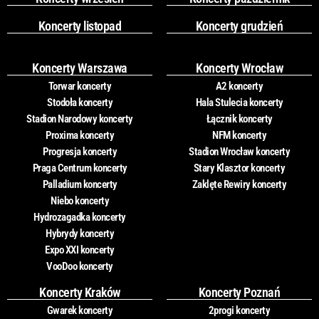
Koncerty listopad
Koncerty grudzień
Koncerty Warszawa
Koncerty Wrocław
Torwar koncerty
A2 koncerty
Stodoła koncerty
Hala Stulecia koncerty
Stadion Narodowy koncerty
Łącznik koncerty
Proxima koncerty
NFM koncerty
Progresja koncerty
Stadion Wrocław koncerty
Praga Centrum koncerty
Stary Klasztor koncerty
Palladium koncerty
Zaklęte Rewiry koncerty
Niebo koncerty
Hydrozagadka koncerty
Hybrydy koncerty
Expo XXI koncerty
VooDoo koncerty
Koncerty Kraków
Koncerty Poznań
Gwarek koncerty
2progi koncerty