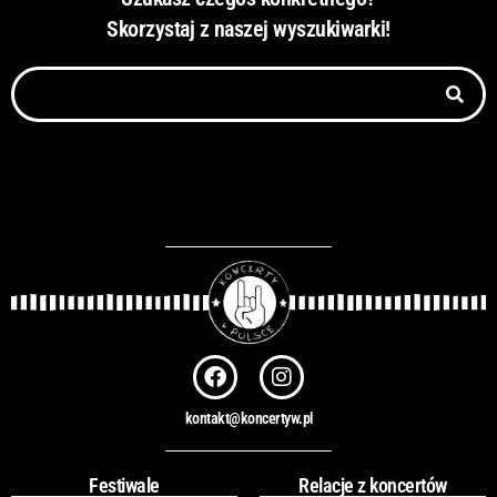
Skorzystaj z naszej wyszukiwarki!
Szukaj
F
I
a
n
c
s
kontakt@koncertyw.pl
e
t
b
a
o
g
Festiwale
Relacje z koncertów