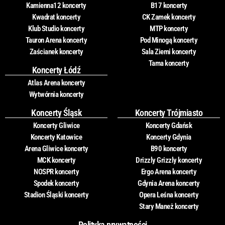
Kamienna12 koncerty
B17 koncerty
Kwadrat koncerty
CK Zamek koncerty
Klub Studio koncerty
MTP koncerty
Tauron Arena koncerty
Pod Minogą koncerty
Zaścianek koncerty
Sala Ziemi koncerty
Tama koncerty
Koncerty Łódź
Atlas Arena koncerty
Wytwórnia koncerty
Koncerty Śląsk
Koncerty Trójmiasto
Koncerty Gliwice
Koncerty Gdańsk
Koncerty Katowice
Koncerty Gdynia
Arena Gliwice koncerty
B90 koncerty
MCK koncerty
Drizzly Grizzly koncerty
NOSPR koncerty
Ergo Arena koncerty
Spodek koncerty
Gdynia Arena koncerty
Stadion Śląski koncerty
Opera Leśna koncerty
Stary Maneż koncerty
Polityka prywatności