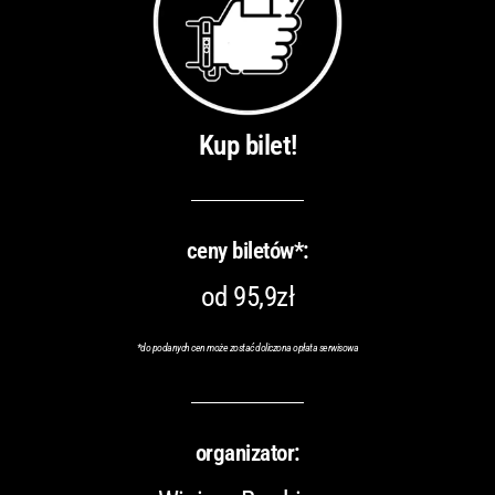
Kup bilet!
ceny biletów*:
od 95,9zł
*do podanych cen może zostać doliczona opłata serwisowa
organizator: