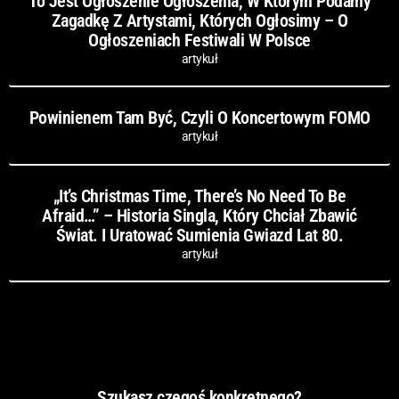
To Jest Ogłoszenie Ogłoszenia, W Którym Podamy
Zagadkę Z Artystami, Których Ogłosimy – O
Ogłoszeniach Festiwali W Polsce
artykuł
Powinienem Tam Być, Czyli O Koncertowym FOMO
artykuł
„It’s Christmas Time, There’s No Need To Be
Afraid…” – Historia Singla, Który Chciał Zbawić
Świat. I Uratować Sumienia Gwiazd Lat 80.
artykuł
Szukasz czegoś konkretnego?