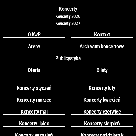
o
r
k
a
Koncerty
m
Koncerty 2026
Koncerty 2027
O KwP
Kontakt
Areny
Archiwum koncertowe
Publicystyka
Oferta
Bilety
Koncerty styczeń
Koncerty luty
Koncerty marzec
Koncerty kwiecień
Koncerty maj
Koncerty czerwiec
Koncerty lipiec
Koncerty sierpień
Koncerty wrzesień
Koncerty październik