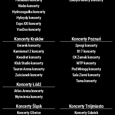
Palladium koncerty
Zaklęte Rewiry koncerty
Niebo koncerty
Hydrozagadka koncerty
Hybrydy koncerty
Expo XXI koncerty
VooDoo koncerty
Koncerty Kraków
Koncerty Poznań
Gwarek koncerty
2progi koncerty
Kamienna12 koncerty
B17 koncerty
Kwadrat koncerty
CK Zamek koncerty
Klub Studio koncerty
MTP koncerty
Tauron Arena koncerty
Pod Minogą koncerty
Zaścianek koncerty
Sala Ziemi koncerty
Tama koncerty
Koncerty Łódź
Atlas Arena koncerty
Wytwórnia koncerty
Koncerty Śląsk
Koncerty Trójmiasto
Koncerty Gliwice
Koncerty Gdańsk