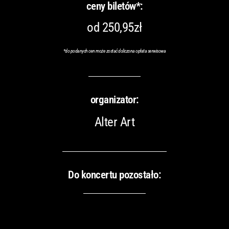
ceny biletów*:
od 250,95zł
*do podanych cen może zostać doliczona opłata serwisowa
organizator:
Alter Art
Do koncertu pozostało: