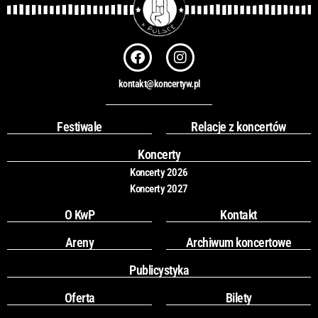
F
I
a
n
c
s
kontakt@koncertyw.pl
e
t
b
a
o
g
Festiwale
Relacje z koncertów
o
r
k
a
Koncerty
m
Koncerty 2026
Koncerty 2027
O KwP
Kontakt
Areny
Archiwum koncertowe
Publicystyka
Oferta
Bilety