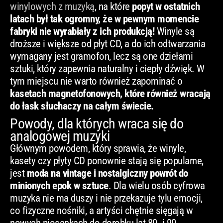
winylowych z muzyką
, na które
popyt w ostatnich
latach był tak ogromny, że w pewnym momencie
fabryki nie wyrabiały z ich produkcją!
Winyle są
droższe i większe od płyt CD, a do ich odtwarzania
wymagany jest gramofon, lecz są one dziełami
sztuki, który zapewnia naturalny i ciepły dźwięk. W
tym miejscu nie warto również zapominać o
kasetach magnetofonowych, które również wracają
do łask słuchaczy na całym świecie.
Powody, dla których wraca się do
analogowej muzyki
Głównym powodem, który sprawia, że winyle,
kasety czy płyty CD ponownie stają się popularne,
jest
moda na vintage i nostalgiczny powrót do
minionych epok w sztuce
. Dla wielu osób cyfrowa
muzyka nie ma duszy i nie przekazuje tylu emocji,
co fizyczne nośniki, a artyści chętnie sięgają w