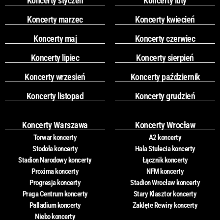
Koncerty styczeń
Koncerty luty
Koncerty marzec
Koncerty kwiecień
Koncerty maj
Koncerty czerwiec
Koncerty lipiec
Koncerty sierpień
Koncerty wrzesień
Koncerty październik
Koncerty listopad
Koncerty grudzień
Koncerty Warszawa
Koncerty Wrocław
Torwar koncerty
A2 koncerty
Stodoła koncerty
Hala Stulecia koncerty
Stadion Narodowy koncerty
Łącznik koncerty
Proxima koncerty
NFM koncerty
Progresja koncerty
Stadion Wrocław koncerty
Praga Centrum koncerty
Stary Klasztor koncerty
Palladium koncerty
Zaklęte Rewiry koncerty
Niebo koncerty