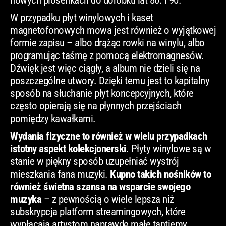
nowych piosenkach do dorobku lat 80. i 90.
W przypadku płyt winylowych i kaset
magnetofonowych mowa jest również o wyjątkowej
formie zapisu – albo drążąc rowki na winylu, albo
programując taśmę z pomocą elektromagnesów.
Dźwięk jest więc ciągły, a album nie dzieli się na
poszczególne utwory. Dzięki temu jest to kapitalny
sposób na słuchanie płyt koncepcyjnych, które
często opierają się na płynnych przejściach
pomiędzy kawałkami.
Wydania fizyczne to również w wielu przypadkach
istotny aspekt kolekcjonerski
. Płyty winylowe są w
stanie w piękny sposób uzupełniać wystrój
mieszkania fana muzyki.
Kupno takich nośników to
również świetna szansa na wsparcie swojego
muzyka
– z pewnością o wiele lepsza niż
subskrypcja platform streamingowych, które
wypłacają artystom naprawdę małe tantiemy.