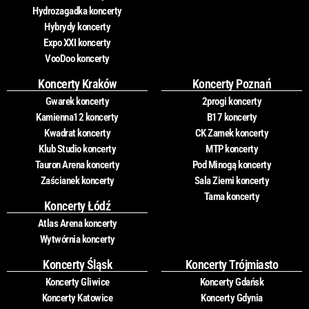
Hydrozagadka koncerty
Hybrydy koncerty
Expo XXI koncerty
VooDoo koncerty
Koncerty Kraków
Koncerty Poznań
Gwarek koncerty
2progi koncerty
Kamienna12 koncerty
B17 koncerty
Kwadrat koncerty
CK Zamek koncerty
Klub Studio koncerty
MTP koncerty
Tauron Arena koncerty
Pod Minogą koncerty
Zaścianek koncerty
Sala Ziemi koncerty
Tama koncerty
Koncerty Łódź
Atlas Arena koncerty
Wytwórnia koncerty
Koncerty Śląsk
Koncerty Trójmiasto
Koncerty Gliwice
Koncerty Gdańsk
Koncerty Katowice
Koncerty Gdynia