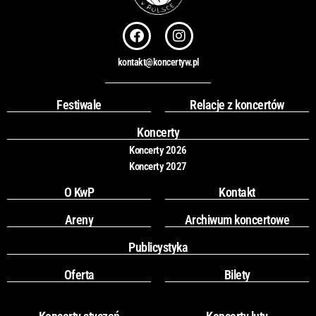
F
I
a
n
c
s
kontakt@koncertyw.pl
e
t
b
a
o
g
Festiwale
Relacje z koncertów
o
r
k
a
Koncerty
m
Koncerty 2026
Koncerty 2027
O KwP
Kontakt
Areny
Archiwum koncertowe
Publicystyka
Oferta
Bilety