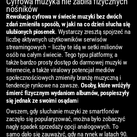
Cyfrowa muzyka nie zabiła fizycznych
nośników
Rewolucja cyfrowa w świecie muzyki bez dwóch
zdań zmieniła sposób, w jaki na co dzień słucha się
ulubionych piosenek
. Wystarczy zresztą spojrzeć na
liczbę aktywnych użytkowników serwisów
streamingowych – liczby te idą w setki milionów
osób na całym świecie. Tego typu platformy, a
także bardzo prosty dostęp do darmowej muzyki w
Internecie, a także viralowy potencjał mediów
społecznościowych zmieniły branżę muzyczną i
tendencje rynkowe na zawsze.
Osoby, które wróżyły
śmierć fizycznym wydaniom albumów, pospieszyły
się jednak ze swoimi osądam
i
Owszem, gdy słuchanie muzyki ze smartfonów
zaczęło się popularyzować, można było zobaczyć
nagły spadek sprzedaży opcji analogowych. To
samo dało się zauważyć, gdy na rynek w latach 90.