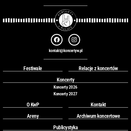
F
I
a
n
c
s
kontakt@koncertyw.pl
e
t
b
a
o
g
Festiwale
Relacje z koncertów
o
r
k
a
Koncerty
m
Koncerty 2026
Koncerty 2027
O KwP
Kontakt
Areny
Archiwum koncertowe
Publicystyka