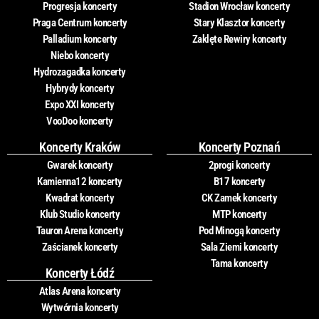
Progresja koncerty
Stadion Wrocław koncerty
Praga Centrum koncerty
Stary Klasztor koncerty
Palladium koncerty
Zaklęte Rewiry koncerty
Niebo koncerty
Hydrozagadka koncerty
Hybrydy koncerty
Expo XXI koncerty
VooDoo koncerty
Koncerty Kraków
Koncerty Poznań
Gwarek koncerty
2progi koncerty
Kamienna12 koncerty
B17 koncerty
Kwadrat koncerty
CK Zamek koncerty
Klub Studio koncerty
MTP koncerty
Tauron Arena koncerty
Pod Minogą koncerty
Zaścianek koncerty
Sala Ziemi koncerty
Tama koncerty
Koncerty Łódź
Atlas Arena koncerty
Wytwórnia koncerty