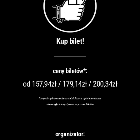
Kup bilet!
ceny biletów*:
od 157,94zł / 179,14zł / 200,34zł
*do podanych cen może zostać doliczona opłata serwisowa
nie uwzględniamy dynamicznych cen biletów
organizator: