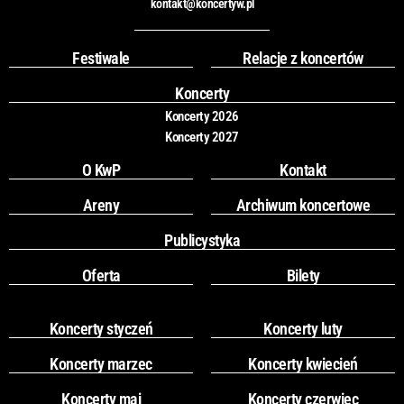
kontakt@koncertyw.pl
e
t
b
a
o
g
Festiwale
Relacje z koncertów
o
r
k
a
Koncerty
m
Koncerty 2026
Koncerty 2027
O KwP
Kontakt
Areny
Archiwum koncertowe
Publicystyka
Oferta
Bilety
Koncerty styczeń
Koncerty luty
Koncerty marzec
Koncerty kwiecień
Koncerty maj
Koncerty czerwiec