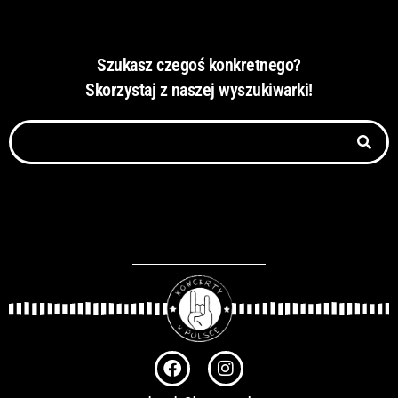
Szukasz czegoś konkretnego?
Skorzystaj z naszej wyszukiwarki!
Szukaj
F
I
a
n
c
s