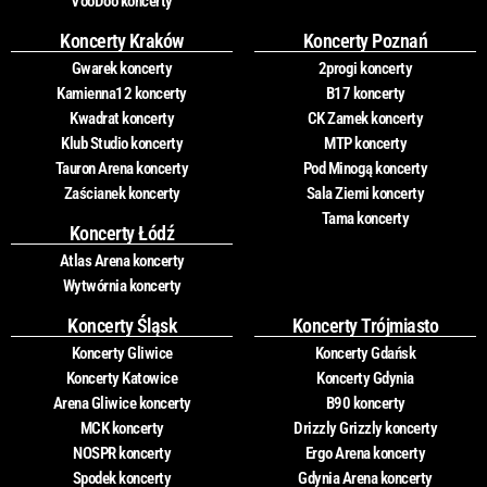
VooDoo koncerty
Koncerty Kraków
Koncerty Poznań
Gwarek koncerty
2progi koncerty
Kamienna12 koncerty
B17 koncerty
Kwadrat koncerty
CK Zamek koncerty
Klub Studio koncerty
MTP koncerty
Tauron Arena koncerty
Pod Minogą koncerty
Zaścianek koncerty
Sala Ziemi koncerty
Tama koncerty
Koncerty Łódź
Atlas Arena koncerty
Wytwórnia koncerty
Koncerty Śląsk
Koncerty Trójmiasto
Koncerty Gliwice
Koncerty Gdańsk
Koncerty Katowice
Koncerty Gdynia
Arena Gliwice koncerty
B90 koncerty
MCK koncerty
Drizzly Grizzly koncerty
NOSPR koncerty
Ergo Arena koncerty
Spodek koncerty
Gdynia Arena koncerty