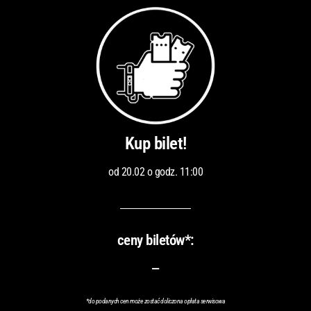
Kup bilet!
od 20.02 o godz. 11:00
ceny biletów*:
–
*do podanych cen może zostać doliczona opłata serwisowa